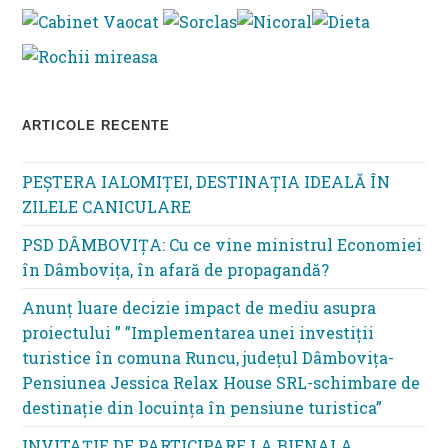
se
pan
ARTICOLE RECENTE
PEȘTERA IALOMIȚEI, DESTINAȚIA IDEALĂ ÎN
ZILELE CANICULARE
PSD DÂMBOVIȚA: Cu ce vine ministrul Economiei
în Dâmbovița, în afară de propagandă?
Anunț luare decizie impact de mediu asupra
proiectului ” ”Implementarea unei investiții
turistice în comuna Runcu, județul Dâmbovița-
Pensiunea Jessica Relax House SRL-schimbare de
destinație din locuința în pensiune turistica”
INVITAȚIE DE PARTICIPARE LA BIENALA