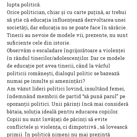
lupta politică.
Orice politician, chiar și cu carte puțină, ar trebui
să știe că educația influențează dezvoltarea unei
societăți, dar educația nu se poate face în sărăcie.
Tinerii au nevoie de modele vii, prezente, nu sunt
suficiente cele din istorie.
Observăm o escaladare îngrijorătoare a violenței
în rândul tinerilor/adolescenților. Dar ce modele
de educație pot avea tinerii, când la vârful
politicii românești, dialogul politic se bazează
numai pe insulte și amenințări?
Am văzut lideri politici lovind, insultând femei,
îndemnând membrii de partid “să pună parul” pe
opozanții politici. Unii părinți încă mai consideră
bătaia, soluția ideală pentru educarea copiilor.
Copiii nu sunt învățați de părinți să evite
conflictele și violența, ci dimpotrivă , să lovească
primii. În politică nimeni nu mai prezintă