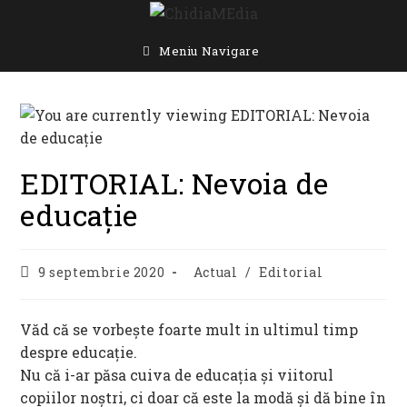
Skip
to
content
Meniu Navigare
EDITORIAL: Nevoia de
educație
Post
Post
9 septembrie 2020
Actual
/
Editorial
published:
category:
Văd că se vorbește foarte mult in ultimul timp
despre educație.
Nu că i-ar păsa cuiva de educația și viitorul
copiilor noștri, ci doar că este la modă și dă bine în