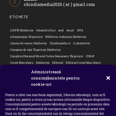
chindiamedia2020 ( at ) gmail.com
Opens
your
in
application
your
ETICHETE
applicatio
AJOFM Dâmbovița
Alesandru Duțu
anaf
Anunt
APIA
Arhiepiscopia Târgoviștei
Biblioteca Județeană Dâmbovița
Camera de comerț Dâmbovița
Chindiamedia.ro
Cj dambovita
Compania de Apă Târgoviște Dâmbovița
Complexul Național Muzeal Curtea Domnească Târgoviște
CONAF
Cornel Marculescu
Dâmbovița
Editorial
Editorial Cornel Marculescu
Editorial literar
Electrica
Flori Bungete
Guvern
Administrează
intreruperi energie electrica
ipj dambovita
ISU "Basarab I" Dâmbovița
consimțămintele pentru
Isu dambovita Basarab I Dambovita
ITM Dambovita
cookie-uri
JURNAL DE CĂLĂTORIE
Laurențiu Ștefan Szemkovics
MApN
Pentru a oferi cea mai bună experiență, folosim tehnologii, cum ar fi
Ministerul Educației
ministerul sanatatii
Nu-ți uita istoria
Oana Filip
cookie-uri, pentru a stoca și/sau accesa informațiile despre dispozitive.
Prefectura dambovita
Primaria Dragodana
Primaria Lucieni
Consimțământul pentru aceste tehnologii ne permite să procesăm date,
primaria Răzvad
Primaria Ulmi
primăria Târgoviște
PSD Dambovita
cum ar fi comportamentul de navigare sau ID-uri unice pe acest site.
Dacă nu îți dai consimțământul sau îți retragi consimțământul dat
psiholog
Serial
Situatia Covid 19 Dambovita
Situație Covid-19