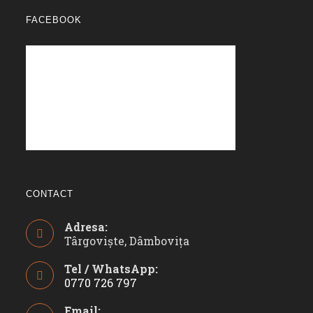
FACEBOOK
CONTACT
Adresa:
Târgoviște, Dâmbovița
Tel / WhatsApp:
0770 726 797
Opens
Email:
in