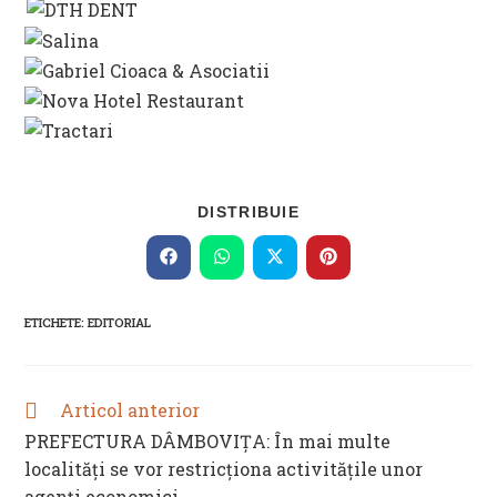
SHARE
DISTRIBUIE
THIS
CONTENT
Opens
Opens
Opens
Opens
in
in
in
in
a
a
a
a
new
new
new
new
ETICHETE
:
EDITORIAL
window
window
window
window
Articol anterior
READ
MORE
PREFECTURA DÂMBOVIȚA: În mai multe
ARTICLES
localități se vor restricționa activitățile unor
agenți economici