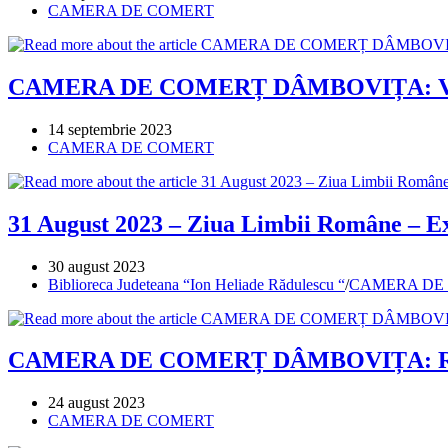
published:
Post
CAMERA DE COMERT
category:
CAMERA DE COMERȚ DÂMBOVIȚA: Vizit
Post
14 septembrie 2023
published:
Post
CAMERA DE COMERT
category:
31 August 2023 – Ziua Limbii Române – E
Post
30 august 2023
published:
Post
Biblioreca Judeteana “Ion Heliade Rădulescu “
/
CAMERA DE
category:
CAMERA DE COMERȚ DÂMBOVIȚA: Rezervaț
Post
24 august 2023
published:
Post
CAMERA DE COMERT
category: