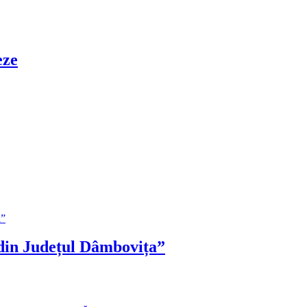
ze
n Județul Dâmbovița”