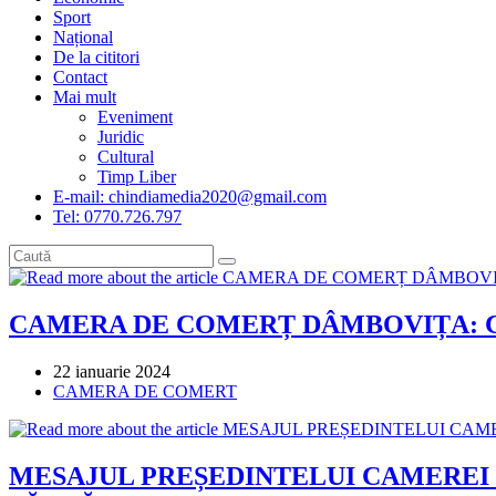
Sport
Național
De la cititori
Contact
Mai mult
Eveniment
Juridic
Cultural
Timp Liber
E-mail: chindiamedia2020@gmail.com
Tel: 0770.726.797
CAMERA DE COMERȚ DÂMBOVIȚA: Curs de
Post
22 ianuarie 2024
published:
Post
CAMERA DE COMERT
category:
MESAJUL PREȘEDINTELUI CAMEREI