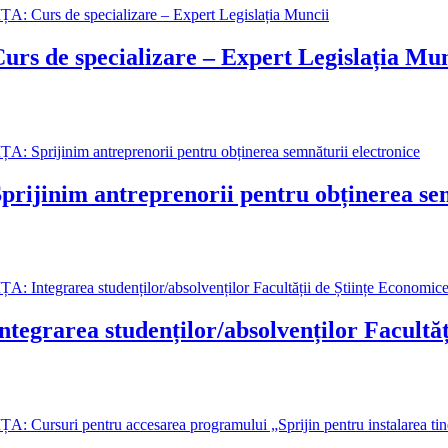
 specializare – Expert Legislația Mun
m antreprenorii pentru obținerea semnă
 studenților/absolvenților Facultății d