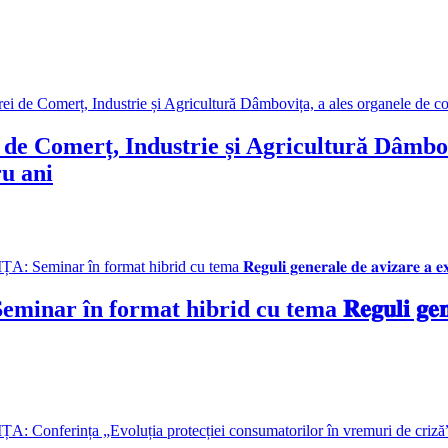
 Comerț, Industrie și Agricultură Dâmbovi
u ani
 cu tema 𝐑𝐞𝐠𝐮𝐥𝐢 𝐠𝐞𝐧𝐞𝐫𝐚𝐥𝐞 𝐝𝐞 𝐚𝐯𝐢𝐳