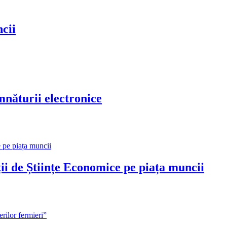
cii
turii electronice
e Științe Economice pe piața muncii