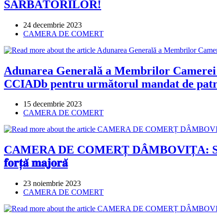
SĂRBĂTORILOR!
Post
24 decembrie 2023
published:
Post
CAMERA DE COMERT
category:
Adunarea Generală a Membrilor Camerei de
CCIADb pentru următorul mandat de patr
Post
15 decembrie 2023
published:
Post
CAMERA DE COMERT
category:
CAMERA DE COMERȚ DÂMBOVIȚA: Seminar în format hibrid
𝐟𝐨𝐫𝐭̦𝐚̆ 𝐦𝐚𝐣𝐨𝐫𝐚̆
Post
23 noiembrie 2023
published:
Post
CAMERA DE COMERT
category: