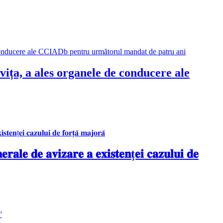
ța, a ales organele de conducere ale
𝐫𝐞 𝐚 𝐞𝐱𝐢𝐬𝐭𝐞𝐧ț𝐞𝐢 𝐜𝐚𝐳𝐮𝐥𝐮𝐢 𝐝𝐞