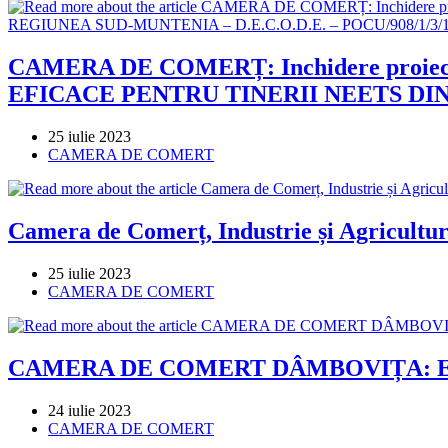
CAMERA DE COMERȚ: Inchidere pro
EFICACE PENTRU TINERII NEETS DIN 
Post
25 iulie 2023
published:
Post
CAMERA DE COMERT
category:
Camera de Comerț, Industrie și Agricultură
Post
25 iulie 2023
published:
Post
CAMERA DE COMERT
category:
CAMERA DE COMERT DÂMBOVIȚA: E
Post
24 iulie 2023
published:
Post
CAMERA DE COMERT
category: