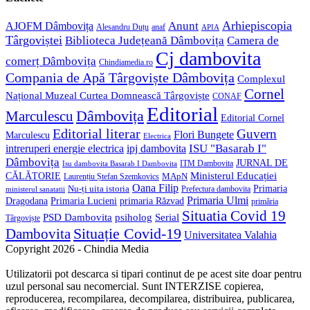
application
Anunt
Arhiepiscopia
AJOFM Dâmbovița
Alesandru Duțu
anaf
APIA
Târgoviștei
Biblioteca Județeană Dâmbovița
Camera de
Cj dambovita
comerț Dâmbovița
Chindiamedia.ro
Compania de Apă Târgoviște Dâmbovița
Complexul
Cornel
Național Muzeal Curtea Domnească Târgoviște
CONAF
Editorial
Dâmbovița
Marculescu
Editorial Cornel
Editorial literar
Guvern
Flori Bungete
Marculescu
Electrica
ISU "Basarab I"
intreruperi energie electrica
ipj dambovita
Dâmbovița
JURNAL DE
ITM Dambovita
Isu dambovita Basarab I Dambovita
Ministerul Educației
CĂLĂTORIE
MApN
Laurențiu Ștefan Szemkovics
Oana Filip
Primaria
Nu-ți uita istoria
ministerul sanatatii
Prefectura dambovita
Primaria Ulmi
Primaria Lucieni
primaria Răzvad
Dragodana
primăria
Situatia Covid 19
psiholog
PSD Dambovita
Serial
Târgoviște
Situație Covid-19
Dambovita
Universitatea Valahia
Copyright 2026 - Chindia Media
Utilizatorii pot descarca si tipari continut de pe acest site doar pentru
uzul personal sau necomercial. Sunt INTERZISE copierea,
reproducerea, recompilarea, decompilarea, distribuirea, publicarea,