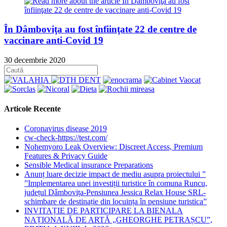
În Dâmboviţa au fost înfiinţate 22 de centre de
vaccinare anti-Covid 19
30 decembrie 2020
Articole Recente
Coronavirus disease 2019
cw-check-https://test.com/
Nohemyoro Leak Overview: Discreet Access, Premium
Features & Privacy Guide
Sensible Medical insurance Preparations
Anunț luare decizie impact de mediu asupra proiectului ”
”Implementarea unei investiții turistice în comuna Runcu,
județul Dâmbovița-Pensiunea Jessica Relax House SRL-
schimbare de destinație din locuința în pensiune turistica”
INVITAȚIE DE PARTICIPARE LA BIENALA
NAȚIONALĂ DE ARTĂ „GHEORGHE PETRAȘCU”,