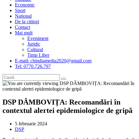
Economic
Sport
Național
De la cititori
Contact
Mai mult
Eveniment
Juridic
Cultural
Timp Liber
E-mail: chindiamedia2020@gmail.com
Tel: 0770.726.797
DSP DÂMBOVIȚA: Recomandări în
contextul alertei epidemiologice de gripă
Post
5 februarie 2024
published:
Post
DSP
category: