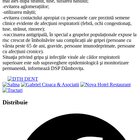
mai ales după strănut, tuse, suflarea nasului;
-evitarea aglomerațiilor;
-utilizarea măștii;
-evitarea contactului apropiat cu persoanele care prezintă semene
clinice evidente de afecţiuni respiratorii (febră, ochi congestionaţi,
tuse, strănut, rinoree);
-vaccinarea antigripală, în special a grupelor populaționale expuse la
risc crescut de îmbolnăvire sau complicații ale gripei (persoane cu
vârsta peste 65 de ani, gravide, persoane imunodeprimate, persoane
cu afecțiuni cronice).
Situaţia privind gripa şi infecţiile virale ale căilor respiratorii
superioare este sub supraveghere epidemiologică şi monitorizare
permanentă, informează DSP Dâmbovița.
Share
Distribuie
this
Opens
content
in
a
new
window