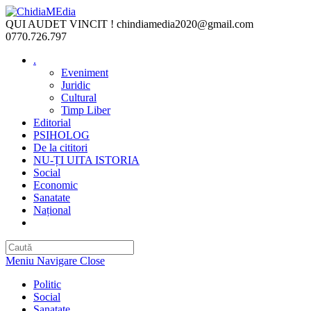
Skip
to
QUI AUDET VINCIT !
chindiamedia2020@gmail.com
content
0770.726.797
.
Eveniment
Juridic
Cultural
Timp Liber
Editorial
PSIHOLOG
De la cititori
NU-ȚI UITA ISTORIA
Social
Economic
Sanatate
Național
Toggle
website
search
Meniu Navigare
Close
Politic
Social
Sanatate