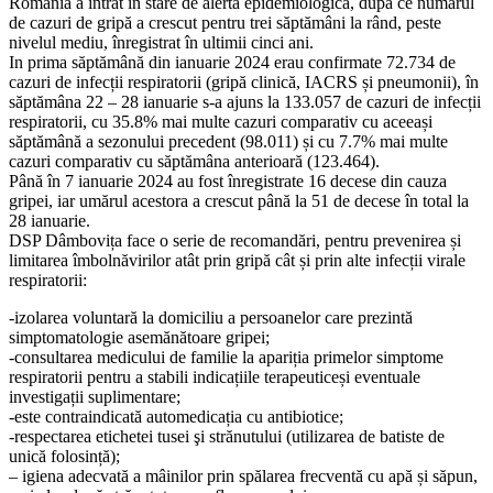
România a intrat în stare de alertă epidemiologică, după ce numărul
de cazuri de gripă a crescut pentru trei săptămâni la rând, peste
nivelul mediu, înregistrat în ultimii cinci ani.
In prima săptămână din ianuarie 2024 erau confirmate 72.734 de
cazuri de infecții respiratorii (gripă clinică, IACRS și pneumonii), în
săptămâna 22 – 28 ianuarie s-a ajuns la 133.057 de cazuri de infecții
respiratorii, cu 35.8% mai multe cazuri comparativ cu aceeași
săptămână a sezonului precedent (98.011) și cu 7.7% mai multe
cazuri comparativ cu săptămâna anterioară (123.464).
Până în 7 ianuarie 2024 au fost înregistrate 16 decese din cauza
gripei, iar umărul acestora a crescut până la 51 de decese în total la
28 ianuarie.
DSP Dâmbovița face o serie de recomandări, pentru prevenirea și
limitarea îmbolnăvirilor atât prin gripă cât și prin alte infecții virale
respiratorii:
-izolarea voluntară la domiciliu a persoanelor care prezintă
simptomatologie asemănătoare gripei;
-consultarea medicului de familie la apariția primelor simptome
respiratorii pentru a stabili indicațiile terapeuticeși eventuale
investigații suplimentare;
-este contraindicată automedicația cu antibiotice;
-respectarea etichetei tusei şi strănutului (utilizarea de batiste de
unică folosință);
– igiena adecvată a mâinilor prin spălarea frecventă cu apă și săpun,