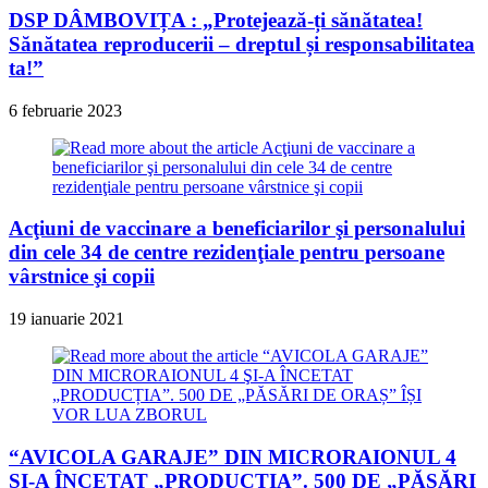
DSP DÂMBOVIȚA : „Protejează-ți sănătatea!
Sănătatea reproducerii – dreptul și responsabilitatea
ta!”
6 februarie 2023
Acţiuni de vaccinare a beneficiarilor şi personalului
din cele 34 de centre rezidenţiale pentru persoane
vârstnice şi copii
19 ianuarie 2021
“AVICOLA GARAJE” DIN MICRORAIONUL 4
ŞI-A ÎNCETAT „PRODUCȚIA”. 500 DE „PĂSĂRI