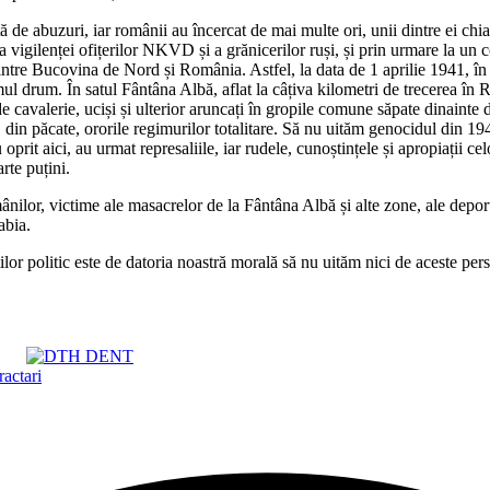
ă de abuzuri, iar românii au încercat de mai multe ori, unii dintre ei chiar
a vigilenței ofițerilor NKVD și a grănicerilor ruși, și prin urmare la un 
 dintre Bucovina de Nord și România. Astfel, la data de 1 aprilie 1941, î
ul drum. În satul Fântâna Albă, aflat la câțiva kilometri de trecerea în R
e cavalerie, uciși și ulterior aruncați în gropile comune săpate dinainte 
, din păcate, ororile regimurilor totalitare. Să nu uităm genocidul din 1
rit aici, au urmat represaliile, iar rudele, cunoștințele și apropiații cel
rte puțini.
ilor, victime ale masacrelor de la Fântâna Albă și alte zone, ale deportă
abia.
r politic este de datoria noastră morală să nu uităm nici de aceste pers