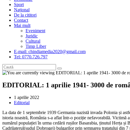
Sport
Național
De la cititori
Contact
Mai mult
Eveniment
Juridic
Cultural
Timp Liber
E-mail: chindiamedia2020@gmail.com
Tel: 0770.726.797
EDITORIAL: 1 aprilie 1941- 3000 de român
Post
1 aprilie 2022
published:
Post
Editorial
category:
La data de 1 septembrie 1939 Germania nazistă invada Polonia și astfe
istoria noastră, România s-a aflat într-o poziție nefavorabilă. Victimă a î
numărul populației în urma cedării rușilor Basarabia, ținutul Herța și
Cadrilaterul(sudul Dobrogei) bulgarilor prin semnarea tratatului din 7