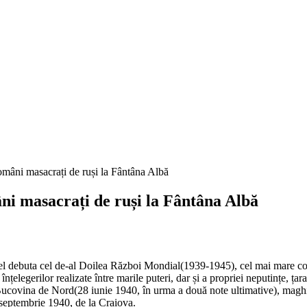
i masacrați de ruși la Fântâna Albă
l debuta cel de-al Doilea Război Mondial(1939-1945), cel mai mare confli
nțelegerilor realizate între marile puteri, dar și a propriei neputințe, țar
 Bucovina de Nord(28 iunie 1940, în urma a două note ultimative), maghi
 septembrie 1940, de la Craiova.