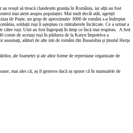
 au reușit să treacă clandestin granița în România, iar alții au fost
control mai atent asupra populației. Mai mult decât atât, agenții
n ziua de Paște, un grup de aproximativ 3000 de români s-a îndreptat
omânia, soldații ruși îi așteptau cu mitralierele încărcate. Ce a urmat a
de către ruși. Unii au fost îngropați în timp ce încă mai respirau. A fost
940 comis de aceiași ruși în pădurea de la Katyn împotriva a
or asasinați, alături de alte mii de români din Basarabia și ținutul Herța
rilor, ale foametei și ale altor forme de represiune organizate de
oane, mai ales că, aș fi generos dacă aș spune că în manualele de