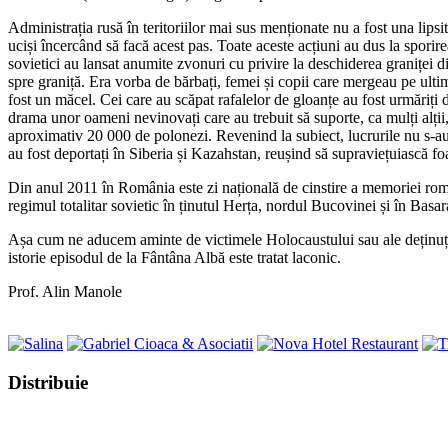
Administrația rusă în teritoriilor mai sus menționate nu a fost una lipsit
uciși încercând să facă acest pas. Toate aceste acțiuni au dus la sporire
sovietici au lansat anumite zvonuri cu privire la deschiderea graniței
spre graniță. Era vorba de bărbați, femei și copii care mergeau pe ultim
fost un măcel. Cei care au scăpat rafalelor de gloanțe au fost urmăriți d
drama unor oameni nevinovați care au trebuit să suporte, ca mulți alții
aproximativ 20 000 de polonezi. Revenind la subiect, lucrurile nu s-au op
au fost deportați în Siberia și Kazahstan, reușind să supraviețuiască foa
Din anul 2011 în România este zi națională de cinstire a memoriei român
regimul totalitar sovietic în ținutul Herța, nordul Bucovinei și în Basar
Așa cum ne aducem aminte de victimele Holocaustului sau ale deținuțilo
istorie episodul de la Fântâna Albă este tratat laconic.
Prof. Alin Manole
Share
Distribuie
this
Opens
content
in