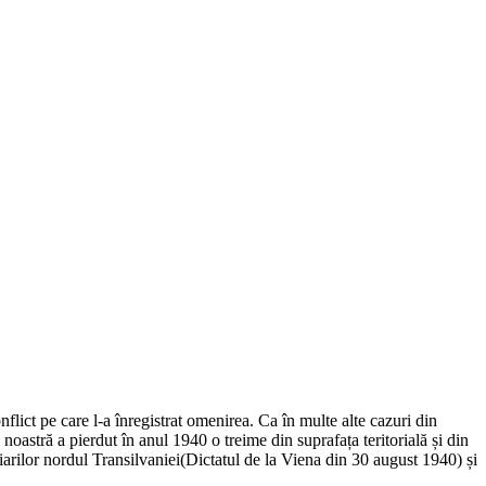
ct pe care l-a înregistrat omenirea. Ca în multe alte cazuri din
a noastră a pierdut în anul 1940 o treime din suprafața teritorială și din
arilor nordul Transilvaniei(Dictatul de la Viena din 30 august 1940) și