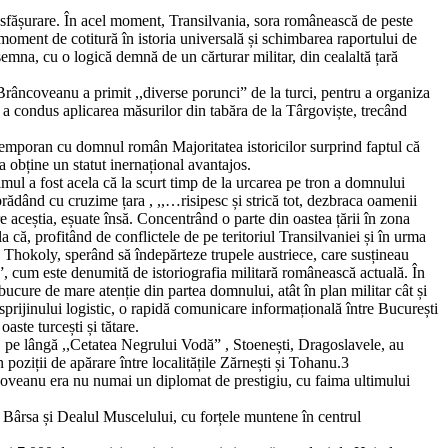
sfășurare. În acel moment, Transilvania, sora românească de peste
 moment de cotitură în istoria universală și schimbarea raportului de
emna, cu o logică demnă de un cărturar militar, din cealaltă țară
r, Brâncoveanu a primit ,,diverse porunci” de la turci, pentru a organiza
 a condus aplicarea măsurilor din tabăra de la Târgoviște, trecând
ontemporan cu domnul român Majoritatea istoricilor surprind faptul că
obține un statut inernațional avantajos.
mul a fost acela că la scurt timp de la urcarea pe tron a domnului
dând cu cruzime țara , ,,…risipesc și strică tot, dezbraca oamenii
e aceștia, eșuate însă. Concentrând o parte din oastea țării în zona
la că, profitând de conflictele de pe teritoriul Transilvaniei și în urma
e Thokoly, sperând să îndepărteze trupele austriece, care susțineau
, cum este denumită de istoriografia militară românească actuală. În
ucure de mare atenție din partea domnului, atât în plan militar cât și
 sprijinului logistic, o rapidă comunicare informațională între București
aste turcești și tătare.
, pe lângă ,,Cetatea Negrului Vodă” , Stoenești, Dragoslavele, au
 poziții de apărare între localitățile Zărnești și Tohanu.3
âncoveanu era nu numai un diplomat de prestigiu, cu faima ultimului
âul Bârsa și Dealul Muscelului, cu forțele muntene în centrul