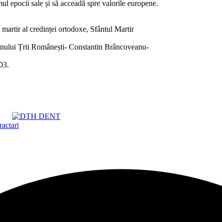
mul epocii sale și să acceadă spre valorile europene.
i martir al credinței ortodoxe, Sfântul Martir
omnului Țrii Românești- Constantin Brâncoveanu-
03.