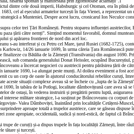
ală, răsărită spontan și manifestată prin zgomotoase aclamații”.1
tul dintre cele două imperii, Habsburgic și cel Otoman, era în plină de
 1683, cel al eșecului armatelor turcești în fața Vienei, a reprezentat un
 strategică a Munteniei, Despre acest lucru, cronicarul Ion Neculce cons
și asupra celor trei Țări Românești. Pentru stoparea influenței austriecilo
tru paza țării către nemți”. Simțind momentul favorabil, domnul muntean
ului și apărarea frontierei de nord din acel loc.
oveanu s-au interferat și cu Petru cel Mare, țarul Rusiei (1682-1725), c
 la Karlowiz, 14/26 ianuarie 1699, în urma căreia Țara Românească putea 
 finalizeze cu Bătălia de la Zărnești (Transilvania) din august 1690. Pri
ească, sub comanda generalului Donat Heissler, ocupând Bucureștiul, pră
ncoveanu a încercat negocieri cu austriecii pentru părăsirea țării de cătr
a, în ianuarie 1690, i-a alungat peste munți. Al doilea eveniment a fost ace
nit cu un corp de oaste în ajutorul conducătorului rebelilor curuți, Imr
 aceste situații complexe aveau să se încheie cu ,,lupta de la Zărnești”
t 1690, în tabăra de la Potlogi, localitate dâmbovițeană care avea să se b
or de ostași, în vederea instruirii și pregătirii pentru luptă, asigurarea
 interese militare strategice, l-a susținut pe Brâncoveanu cu corpuri de o
rgoviște- Valea Dâmboviței, înaintând prin localitățile Cetățeni-Muscel
 surprindere aproape totală a trupelor austriece, care se găseau dispuse în
trei zone apropiate, occidentală, sudică și nord-estică, de faptul că Br
i trupe de curuți) și-a dispus trupele în fața localității Zărnești, între r
e tătare și turcești.