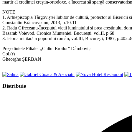
martir al credinței creștin-ortodoxe, a încercat să spargă conservatoris
NOTE
1. Arhiepiscopia Târgoviștei-Iubitor de cultură, protector al Bisericii ș
Constantin Brâncoveanu, 2013, p.10-11
2. Radu Gfreceanu-Începutul vieții luminatului și prea creștinului d
Basarab Voievod, Cronica Munteniei, București, vol.II, p.68
3. Istoria militară a poporului român, vol.III, București, 1987, p.402-4
Președintele Filialei ,,Cultul Eroilor” Dâmbovița
Col.(r)
Gheorghe ȘERBAN
Share
Distribuie
this
Opens
content
in
a
new
window