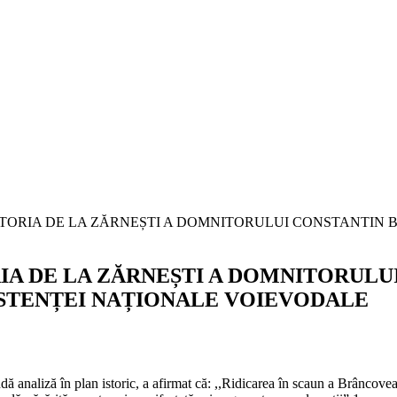
ORIA DE LA ZĂRNEȘTI A DOMNITORUL
STENȚEI NAȚIONALE VOIEVODALE
analiză în plan istoric, a afirmat că: ,,Ridicarea în scaun a Brâncoveanu