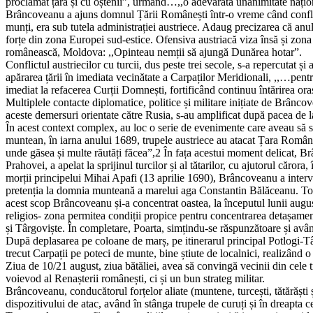
proclamat țara și cu oștenii”, urmând…,,o adevărată unanimitate națion
Brâncoveanu a ajuns domnul Țării Românești într-o vreme când conflic
munți, era sub tutela administrației austriece. Adaug precizarea că anul
forțe din zona Europei sud-estice. Ofensiva austriacă viza însă și zona
românească, Moldova: ,,Opinteau nemții să ajungă Dunărea hotar”.
Conflictul austriecilor cu turcii, dus peste trei secole, s-a repercutat 
apărarea țării în imediata vecinătate a Carpaților Meridionali, ,,…pen
imediat la refacerea Curții Domnești, fortificând continuu întărirea oraș
Multiplele contacte diplomatice, politice și militare inițiate de Brânc
aceste demersuri orientate către Rusia, s-au amplificat după pacea de
În acest context complex, au loc o serie de evenimente care aveau să se
muntean, în iarna anului 1689, trupele austriece au atacat Țara Român
unde găsea și multe răutăți făcea”,2 În fața acestui moment delicat, Brâ
Prahovei, a apelat la sprijinul turcilor și al tătarilor, cu ajutorul căror
morții principelui Mihai Apafi (13 aprilie 1690), Brâncoveanu a interve
pretenția la domnia munteană a marelui aga Constantin Bălăceanu. Toate
acest scop Brâncoveanu și-a concentrat oastea, la începutul lunii augus
religios- zona permitea condiții propice pentru concentrarea detașamentel
și Târgoviște. În completare, Poarta, simțindu-se răspunzătoare și având
După deplasarea pe coloane de marș, pe itinerarul principal Potlogi-Tâ
trecut Carpații pe poteci de munte, bine știute de localnici, realizând o
Ziua de 10/21 august, ziua bătăliei, avea să convingă vecinii din cele 
voievod al Renașterii românești, ci și un bun strateg militar.
Brâncoveanu, conducătorul forțelor aliate (muntene, turcești, tătărăști ș
dispozitivului de atac, având în stânga trupele de curuți și în dreapta cel