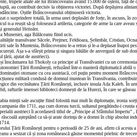
dente, trupele aliate ale lui Brâncoveanu având 15.000 de oșteni, față de c
 luptă, au contribuit decisiv la obținerea victoriei. După depășirea alin
în adâncime. Oștile Brâncoveanului obținuseră victoria.
zat o surprindere totală, în urma unei deplasări de forțe, în ascuns, în zo
icul n-a reușit să-și folosească artileria, categorie de arme la care aveau 
și generalul Heissler.
ia Muneniei, aga Bălăceanu fiind ucis.
alitățile transilvane Săcele, Prejmer, Feldioara, Șelimbăr, Cristian, Ocn
ii sale în Muntenia, Brâncoveanu le-a retras și le-a deplasat înapoi pest
i București. Așa s-a sfârșit prima și singura bătălie de anvergură de sub
 țării, ajutat de austrieci).
 și înscăunarea lui Thokoly ca principe al Transilvaniei cu un ceremonial f
onomiei Țării Românești, refuzând într-o manieră diplomatică abilă o co
i dominației otomane cu cea austriacă, cel puțin pentru moment Brâncovea
cțiunea militară condusă de domnul muntean în Transilvania, contribuind 
gice din vecinătatea Țării Românești, inclusiv insula Ada Kaleh. În urma 
l, rafturile imensei biblioteci domnești de la Hurezi, în care se găseau co
a minții sale ascuțite fiind folosită mai mult în diplomație, ironia sorții
în campania din 1711, așa cum doreau turcii, sultanul pregătindu-i crunta
ialii austrieci îi acordaseră titlul de ,,Principe al Sfântului Imperiu” ,
o răscoală așteptând ca să-și arate dorința de a domni în chip absolut i
 1714.
torului Țării Românești pentru o perioadă de 25 de ani, afirm că acesta a 
oveanu a sesizat că și zona românească găsise momentul prielnic de trec