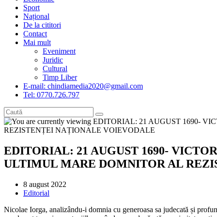
Sport
Național
De la cititori
Contact
Mai mult
Eveniment
Juridic
Cultural
Timp Liber
E-mail: chindiamedia2020@gmail.com
Tel: 0770.726.797
EDITORIAL: 21 AUGUST 1690- VICT
ULTIMUL MARE DOMNITOR AL REZI
Post
8 august 2022
published:
Post
Editorial
category:
Nicolae Iorga, analizându-i domnia cu generoasa sa judecată și profundă 