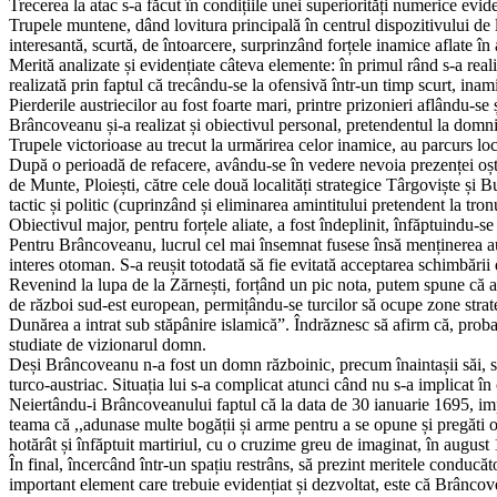
Trecerea la atac s-a făcut în condițiile unei superiorități numerice evi
Trupele muntene, dând lovitura principală în centrul dispozitivului de
interesantă, scurtă, de întoarcere, surprinzând forțele inamice aflate 
Merită analizate și evidențiate câteva elemente: în primul rând s-a reali
realizată prin faptul că trecându-se la ofensivă într-un timp scurt, inam
Pierderile austriecilor au fost foarte mari, printre prizonieri aflându-se 
Brâncoveanu și-a realizat și obiectivul personal, pretendentul la domn
Trupele victorioase au trecut la urmărirea celor inamice, au parcurs loc
După o perioadă de refacere, avându-se în vedere nevoia prezenței oștir
de Munte, Ploiești, către cele două localități strategice Târgoviște ș
tactic și politic (cuprinzând și eliminarea amintitului pretendent la tronul
Obiectivul major, pentru forțele aliate, a fost îndeplinit, înfăptuindu-se
Pentru Brâncoveanu, lucrul cel mai însemnat fusese însă menținerea aut
interes otoman. S-a reușit totodată să fie evitată acceptarea schimbări
Revenind la lupa de la Zărnești, forțând un pic nota, putem spune că a
de război sud-est european, permițându-se turcilor să ocupe zone strate
Dunărea a intrat sub stăpânire islamică”. Îndrăznesc să afirm că, probabi
studiate de vizionarul domn.
Deși Brâncoveanu n-a fost un domn războinic, precum înaintașii săi, sabi
turco-austriac. Situația lui s-a complicat atunci când nu s-a implicat 
Neiertându-i Brâncoveanului faptul că la data de 30 ianuarie 1695, imper
teama că ,,adunase multe bogății și arme pentru a se opune și pregăti 
hotărât și înfăptuit martiriul, cu o cruzime greu de imaginat, în august
În final, încercând într-un spațiu restrâns, să prezint meritele conducă
important element care trebuie evidențiat și dezvoltat, este că Brânc