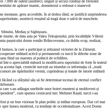
ei 7.000 de oșteni (austrieci, unguri și secui) conduși de Heissler.
iamentului de apărare inamic, domnitorul a ordonat o manevră
ne montane, greu accesibile, în al doilea rând, se justifică surprinderea
superioritate, austriecii reușind să tragă doar o salvă de muschete.
a Sibiului, Mediaș și Sighișoara.
e munte, de data asta pe Valea Teleajenului, prin localitățile Vălenii
 domnia pașnicului domn român Brâncoveanu, cu dublu scop, realizat,
astuos, la care a participat și artizanul victoriei de la Zărnești.
operare militară activă și permanentă cu turcii în diferite zone de
nu fiind un maestru al politicii de echilibru.
într-o apreciabilă măsură la modificarea raportului de forțe în teatrul
acestui fapt, cronicile turcești au triumfat cu informația că ,,toată
mori ale tipăriturilor vremii, cuprindeau și tratate de istorie militară
 făcând ca sfârșitul său să fie determinat tocmai de eternul conflict
 răzbunare.
 la care s-au adăugat uneltirile unor boieri munteni și moldoveni și
ndependent”, cum spunea cronicarul turc Mehmet Rașid, turcii i-au
fost și un bun vizionar în plan politic și militar european. Dar cel mai
ere spre lumea modernă, cu tendințe de occidentalizare. Acest Domn