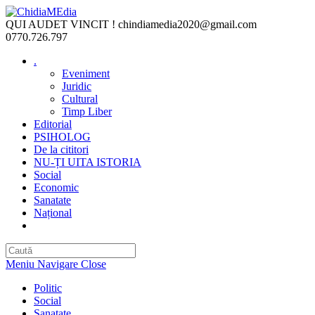
Skip
to
QUI AUDET VINCIT !
chindiamedia2020@gmail.com
content
0770.726.797
.
Eveniment
Juridic
Cultural
Timp Liber
Editorial
PSIHOLOG
De la cititori
NU-ȚI UITA ISTORIA
Social
Economic
Sanatate
Național
Toggle
website
search
Meniu Navigare
Close
Politic
Social
Sanatate