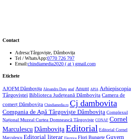
Contact
Adresa:
Târgoviște, Dâmbovița
Opens
Tel / WhatsApp:
0770 726 797
in
Opens
Email:
chindiamedia2020 ( at ) gmail.com
your
in
application
your
Etichete
application
Anunt
Arhiepiscopia
AJOFM Dâmbovița
Alesandru Duțu
anaf
APIA
Târgoviștei
Biblioteca Județeană Dâmbovița
Camera de
Cj dambovita
comerț Dâmbovița
Chindiamedia.ro
Compania de Apă Târgoviște Dâmbovița
Complexul
Cornel
Național Muzeal Curtea Domnească Târgoviște
CONAF
Editorial
Dâmbovița
Marculescu
Editorial Cornel
Editorial literar
Guvern
Flori Bungete
Marculescu
Electrica