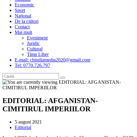
Economic
Sport
Național
De la cititori
Contact
Mai mult
Eveniment
Juridic
Cultural
Timp Liber
E-mail: chindiamedia2020@gmail.com
Tel: 0770.726.797
EDITORIAL: AFGANISTAN-
CIMITIRUL IMPERIILOR
Post
5 august 2021
published:
Post
Editorial
category: