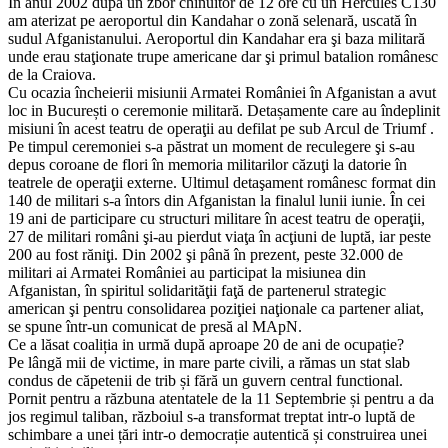
In anul 2002 după un zbor chinuitor de 12 ore cu un Hercules C130
am aterizat pe aeroportul din Kandahar o zonă selenară, uscată în
sudul Afganistanului. Aeroportul din Kandahar era şi baza militară
unde erau staţionate trupe americane dar şi primul batalion românesc
de la Craiova.
Cu ocazia încheierii misiunii Armatei României în Afganistan a avut
loc in București o ceremonie militară. Detașamente care au îndeplinit
misiuni în acest teatru de operaţii au defilat pe sub Arcul de Triumf .
Pe timpul ceremoniei s-a păstrat un moment de reculegere şi s-au
depus coroane de flori în memoria militarilor căzuţi la datorie în
teatrele de operaţii externe. Ultimul detaşament românesc format din
140 de militari s-a întors din Afganistan la finalul lunii iunie. În cei
19 ani de participare cu structuri militare în acest teatru de operaţii,
27 de militari români şi-au pierdut viaţa în acţiuni de luptă, iar peste
200 au fost răniţi. Din 2002 şi până în prezent, peste 32.000 de
militari ai Armatei României au participat la misiunea din
Afganistan, în spiritul solidarităţii faţă de partenerul strategic
american şi pentru consolidarea poziţiei naţionale ca partener aliat,
se spune într-un comunicat de presă al MApN.
Ce a lăsat coaliția in urmă după aproape 20 de ani de ocupație?
Pe lângă mii de victime, in mare parte civili, a rămas un stat slab
condus de căpetenii de trib și fără un guvern central functional.
Pornit pentru a răzbuna atentatele de la 11 Septembrie și pentru a da
jos regimul taliban, războiul s-a transformat treptat intr-o luptă de
schimbare a unei țări intr-o democrație autentică și construirea unei