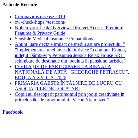
Articole Recente
Coronavirus disease 2019
cw-check-https://test.com/
Nohemyoro Leak Overview: Discreet Access, Premium
Features & Privacy Guide
Sensible Medical insurance Preparations
Anunț luare decizie impact de mediu asupra proiectului ”
”Implementarea unei investiții turistice în comuna Runcu,
județul Dâmbovița-Pensiunea Jessica Relax House SRL-
schimbare de destinație din locuința în pensiune turistica”
INVITAȚIE DE PARTICIPARE LA BIENALA
NAȚIONALĂ DE ARTĂ „GHEORGHE PETRAȘCU”,
EDIŢIA A XVIII-A, 2026
PRIMĂRIA GĂEȘTI: ÎNTÂLNIRE DE LUCRU CU
ASOCIAȚIILE DE LOCATARI
Copiii au descoperit patrimoniul prin joc și creativitate în
primele zile ale programului „Vacanță la muzeu”
Facebook