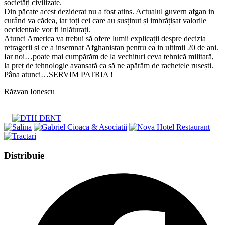
societăți civilizate.
Din păcate acest deziderat nu a fost atins. Actualul guvern afgan in
curând va cădea, iar toți cei care au susținut și imbrățișat valorile
occidentale vor fi inlăturați.
Atunci America va trebui să ofere lumii explicații despre decizia
retragerii și ce a insemnat Afghanistan pentru ea in ultimii 20 de ani.
Iar noi…poate mai cumpărăm de la vechituri ceva tehnică militară,
la preț de tehnologie avansată ca să ne apărăm de rachetele rusești.
Pâna atunci…SERVIM PATRIA !
Răzvan Ionescu
Share
Distribuie
this
Opens
content
in
a
new
window