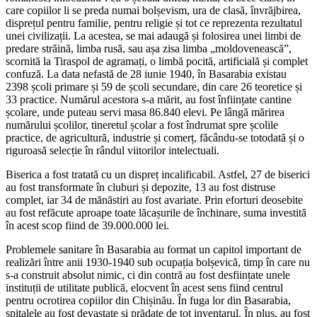
care copiilor li se preda numai bolșevism, ura de clasă, învrăjbirea,
disprețul pentru familie, pentru religie și tot ce reprezenta rezultatul
unei civilizații. La acestea, se mai adaugă și folosirea unei limbi de
predare străină, limba rusă, sau așa zisa limba „moldovenească”,
scornită la Tiraspol de agramați, o limbă pocită, artificială și complet
confuză. La data nefastă de 28 iunie 1940, în Basarabia existau
2398 școli primare și 59 de școli secundare, din care 26 teoretice și
33 practice. Numărul acestora s-a mărit, au fost înființate cantine
școlare, unde puteau servi masa 86.840 elevi. Pe lângă mărirea
numărului școlilor, tineretul școlar a fost îndrumat spre școlile
practice, de agricultură, industrie și comerț, făcându-se totodată și o
riguroasă selecție în rândul viitorilor intelectuali.
Biserica a fost tratată cu un dispreț incalificabil. Astfel, 27 de biserici
au fost transformate în cluburi și depozite, 13 au fost distruse
complet, iar 34 de mănăstiri au fost avariate. Prin eforturi deosebite
au fost refăcute aproape toate lăcașurile de închinare, suma investită
în acest scop fiind de 39.000.000 lei.
Problemele sanitare în Basarabia au format un capitol important de
realizări între anii 1930-1940 sub ocupația bolșevică, timp în care nu
s-a construit absolut nimic, ci din contră au fost desființate unele
instituții de utilitate publică, elocvent în acest sens fiind centrul
pentru ocrotirea copiilor din Chișinău. În fuga lor din Basarabia,
spitalele au fost devastate și prădate de tot inventarul. În plus, au fost