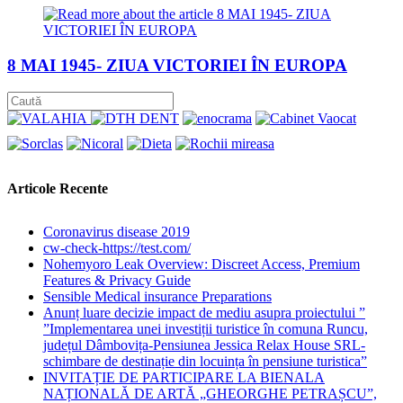
8 MAI 1945- ZIUA VICTORIEI ÎN EUROPA
Articole Recente
Coronavirus disease 2019
cw-check-https://test.com/
Nohemyoro Leak Overview: Discreet Access, Premium
Features & Privacy Guide
Sensible Medical insurance Preparations
Anunț luare decizie impact de mediu asupra proiectului ”
”Implementarea unei investiții turistice în comuna Runcu,
județul Dâmbovița-Pensiunea Jessica Relax House SRL-
schimbare de destinație din locuința în pensiune turistica”
INVITAȚIE DE PARTICIPARE LA BIENALA
NAȚIONALĂ DE ARTĂ „GHEORGHE PETRAȘCU”,