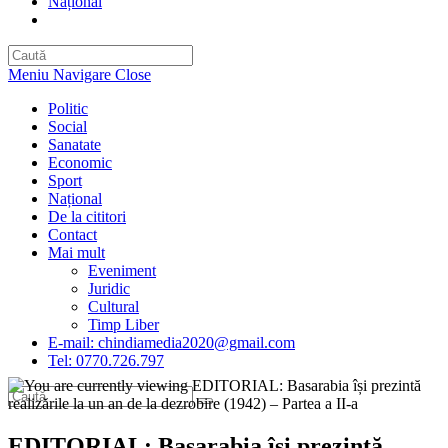
Național
Toggle
website
search
Meniu Navigare
Close
Politic
Social
Sanatate
Economic
Sport
Național
De la cititori
Contact
Mai mult
Eveniment
Juridic
Cultural
Timp Liber
E-mail: chindiamedia2020@gmail.com
Tel: 0770.726.797
EDITORIAL: Basarabia își prezintă