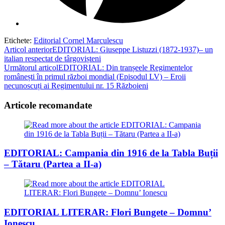
Etichete
:
Editorial Cornel Marculescu
Read
Articol anterior
EDITORIAL: Giuseppe Listuzzi (1872-1937)– un
italian respectat de târgovișteni
more
Următorul articol
EDITORIAL: Din tranșeele Regimentelor
articles
românești în primul război mondial (Episodul LV) – Eroii
necunoscuți ai Regimentului nr. 15 Războieni
Articole recomandate
EDITORIAL: Campania din 1916 de la Tabla Buții
– Tătaru (Partea a II-a)
EDITORIAL LITERAR: Flori Bungete – Domnu’
Ionescu