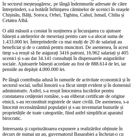
în sectorul meșteșugăresc, pe lângă îndemnurile adresate de către
întreprinderi, s-a hotărât înființarea căminelor de ucenici în orașele
Chișinău, Bălți, Soroca, Orhei, Tighina, Cahul, Ismail, Chilia și
Cetatea Albă.
O altă măsură a constat în susținerea și încurajarea cu ajutoare
bănești a atelierelor de meseriași pentru care s-a alocat suma de
1.433.000 lei. Întreprinderile cu mai mulți de 20 de salariați au
beneficiat și de o cantină pentru muncitori. De asemenea, în acest
timp s-a reușit să fie asigurați 3416 patroni, 16.962 salariați și 405
ucenici și s-au dat 34.141 consultații în dispensarele asigurărilor
sociale. Ajutoarele bănești acordate au fost de 888.614 de lei, iar
pensiile au depășit 4.000.000 lei.
Pe lângă contribuția adusă în ramurile de activitate economică și în
sectorul social, suflul înnoirii s-a făcut simțit evident și în domeniul
administrativ. Astfel, s-a reușit întocmirea lucrărilor pentru
constatarea cetățeniei române, s-au eliberat certificate de origine
etnică, s-au reconstituit registrele de stare civilă. De asemenea, s-a
întocmit recensământul populației și s-au inventariat bunurile și
proprietățile de toate categoriile, fiind astfel simplificat aparatul
birocratic.
Interesanta și cuprinzătoarea expunere a realizărilor obținute în
decurs de numai un an, guvernatorul Basarabiei a încheiat-o cu