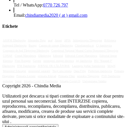
Opens
Tel / WhatsApp:
0770 726 797
in
your
Opens
Email:
chindiamedia2020 ( at ) gmail.com
application
in
your
Etichete
application
AJOFM Dâmbovița
Alesandru Duțu
anaf
Anunt
APIA
Arhiepiscopia Târgoviștei
Biblioteca
Județeană Dâmbovița
Bucegi
Camera de comerț Dâmbovița
Chindiamedia.ro
Cj dambovita
Compania de Apă Târgoviște Dâmbovița
Complexul Național Muzeal Curtea Domnească Târgoviște
CONAF
Cornel Marculescu
Dâmbovița
Editorial
Editorial Cornel Marculescu
Editorial literar
Electrica
Flori Bungete
Guvern
intreruperi energie electrica
ipj dambovita
ISU "Basarab I"
Dâmbovița
ITM Dambovita
JURNAL DE CĂLĂTORIE
Laurențiu Ștefan Szemkovics
MApN
Ministerul Educației
ministerul sanatatii
Nu-ți uita istoria
Oana Filip
Prefectura dambovita
Primaria
Dragodana
Primaria Lucieni
primaria Răzvad
Primaria Ulmi
primăria Târgoviște
PSD Dambovita
psiholog
Serial
Situatia Covid 19 Dambovita
Situație Covid-19
Universitatea Valahia
Copyright 2026 - Chindia Media
Utilizatorii pot descarca si tipari continut de pe acest site doar pentru
uzul personal sau necomercial. Sunt INTERZISE copierea,
reproducerea, recompilarea, decompilarea, distribuirea, publicarea,
afisarea, modificarea, crearea de produse sau servicii complete
derivate, precum si orice modalitate de exploatare a continutului site-
ului .