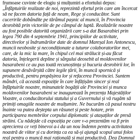
frumoase cuvinte de elogiu și mulțumiri a efortului depus:
„
Înfăptuirile realizate de noi, reprezintă efortul prin care am încercat
să ne facem datoria față de neam, Rege și conducător. Sunt
cuceririle dobândite pe tărâmul pașnic al muncii, în Provincia
desrobită prin victoriile de pe câmpul de luptă. Realizările noastre
au fost posibile datorită organizării care s-a dat Basarabiei prin
legea 790 din 4 septembrie 1941, principiilor de activitate,
directivelor și îndrumărilor date de domnul Mareșal Ion Antonescu,
muncii neobosite și necondiționate a tuturor colaboratorilor mei,
care, de la mic la mare, în chipul cel mai strălucit și-au făcut
datoria, înțelegerii depline și sârgului deosebit al moldovenilor
basarabeni ce au pus toată recunoștința și bucuria desrobirii lor, în
supunere desăvârșită către legile țării, în muncă spornică și
productivă, pentru propășirea lor și refacerea Provinciei. Suntem
mândri, că această expoziție în care înfățișăm sincer și real
înfăptuirile noastre, minunatele bogății ale Provinciei și munca
moldovenilor basarabeni se inaugurează în prezența Majestăților
Voastre, a conducătorului statului și a Guvernului și vă rugăm să
primiți omagiile noastre de mulțumire. Ne bucurăm că pasul nostru
înainte va putea deștepta un răsunet și peste hotare, prin
participarea membrilor corpului diplomatic și atașaților de presă
străini. Cu nădejde că expoziția pe care v-o prezentăm va fi prin
aprecierea ce veți binevoi a-i da un nou îndemn pentru activitatea
noastră de viitor și cu dorința ca ea să-și ajungă scopul unui folos
real pentru o muncă mai rațională și mai productivă. Dea Domnul