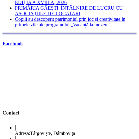
EDIŢIA A XVIII-A, 2026
PRIMĂRIA GĂEȘTI: ÎNTÂLNIRE DE LUCRU CU
ASOCIAȚIILE DE LOCATARI
Copiii au descoperit patrimoniul prin joc și creativitate în
primele zile ale programului „Vacanță la muzeu”
Facebook
Contact
Adresa:
Târgoviște, Dâmbovița