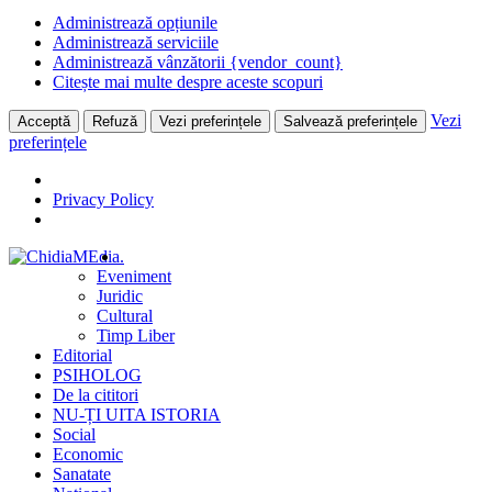
Administrează opțiunile
Administrează serviciile
Administrează vânzătorii {vendor_count}
Citește mai multe despre aceste scopuri
Vezi
Acceptă
Refuză
Vezi preferințele
Salvează preferințele
preferințele
Privacy Policy
Skip
.
to
Eveniment
content
Juridic
Cultural
Timp Liber
Editorial
PSIHOLOG
De la cititori
NU-ȚI UITA ISTORIA
Social
Economic
Sanatate