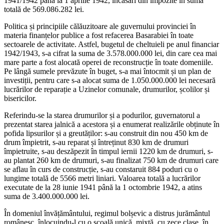
1941/1942 până la 1 aprilie 1942, încasări din impozite în sumă
totală de 569.086.282 lei.
Politica și principiile călăuzitoare ale guvernului provinciei în
materia finanțelor publice a fost refacerea Basarabiei în toate
sectoarele de activitate. Astfel, bugetul de cheltuieli pe anul financiar
1942/1943, s-a cifrat la suma de 3.578.000.000 lei, din care cea mai
mare parte a fost alocată operei de reconstrucție în toate domeniile.
Pe lângă sumele prevăzute în buget, s-a mai întocmit și un plan de
investiții, pentru care s-a alocat suma de 1.050.000.000 lei necesară
lucrărilor de reparație a Uzinelor comunale, drumurilor, școlilor și
bisericilor.
Referindu-se la starea drumurilor și a podurilor, guvernatorul a
prezentat starea jalnică a acestora și a enumerat realizările obținute în
pofida lipsurilor și a greutăților: s-au construit din nou 450 km de
drum împietrit, s-au reparat și întreținut 830 km de drumuri
împietruite, s-au deszăpezit în timpul iernii 1220 km de drumuri, s-
au plantat 260 km de drumuri, s-au finalizat 750 km de drumuri care
se aflau în curs de construcție, s-au constaruit 884 poduri cu o
lungime totală de 5566 metri liniari. Valoarea totală a lucrărilor
executate de la 28 iunie 1941 până la 1 octombrie 1942, a atins
suma de 3.400.000.000 lei.
În domeniul învățământului, regimul bolșevic a distrus jurământul
românesc, înlocuindu-l cu o școală unică, mixtă, cu zece clase, în