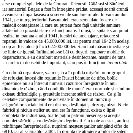
arse complet spitalele de la Comrat, Telenești, Călărași și Sărățeni,
iar sanatoriul Bugaz a fost în întregime prădat, aceeași soartă cruntă
aveau să o împărtășească și serviciile sanitare rurale. În vara anului
1941, pe întreg teritoriul Basarabiei, erau semnalate focare de
maladii contagioase la care nu puteau face față unitățile sanitare
aflate într-o proastă stare de funcționare. Totuși, la spitale s-au putut
realiza în toamna anului 1941, lucrări de amenajare, refacere și
reparații în valoare de 45.000.000 lei, iar pentru anul 1942 în același
scop au fost alocați încă 62.500.000 lei. S-au luat măsuri imediate și
pe linie de igienă, înființându-se băi cu dușuri, cuptoare mobile de
deparazitare, s-au distribuit materiale desinfectante, mașini de tuns,
iar un lucru deosebit de important, s-au pus în funcțiune
trenuri-băi
.
Cu o bună organizare, s-a reușit ca în pofida mișcării unor grupuri
de refugiați întorși din regiunile Rusiei bântuite de tifos, bolile
epidemice nu au întrecut numărul cazurilor înregistrate în anii
dinainte de război, când condițiile de muncă erau normale și când nu
existau dificultățile și greutățile inerente stării de război. Ca și în
celelalte compartimente de activitate în domeniul muncii și
asigurărilor sociale totul era distrus, desființat și dezorganizat. Nicio
fabrică și niciun atelier nu mai era în funcțiune, exista o lipsă
completă de industriași, foarte puțini patroni meseriași și aceștia
complet sărăciți și cu desăvârșire deprimați. Cu toate acestea, au fost
reînființate întreprinderile, numărul meștesugarilor atingând cifra de
6810, iar al salariaților 2485. În dorința de atragere a fiilor de săteni