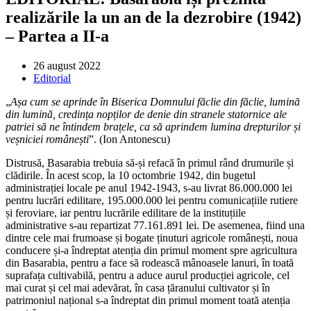
realizările la un an de la dezrobire (1942)
– Partea a II-a
Post
26 august 2022
published:
Post
Editorial
category:
„
Așa cum se aprinde în Biserica Domnului făclie din făclie, lumină
din lumină, credința nopților de denie din stranele statornice ale
patriei să ne întindem brațele, ca să aprindem lumina drepturilor și
veșniciei românești
”. (Ion Antonescu)
Distrusă, Basarabia trebuia să-și refacă în primul rând drumurile și
clădirile. În acest scop, la 10 octombrie 1942, din bugetul
administrației locale pe anul 1942-1943, s-au livrat 86.000.000 lei
pentru lucrări edilitare, 195.000.000 lei pentru comunicațiile rutiere
și feroviare, iar pentru lucrările edilitare de la instituțiile
administrative s-au repartizat 77.161.891 lei. De asemenea, fiind una
dintre cele mai frumoase și bogate ținuturi agricole românești, noua
conducere și-a îndreptat atenția din primul moment spre agricultura
din Basarabia, pentru a face să rodească mânoasele lanuri, în toată
suprafața cultivabilă, pentru a aduce aurul producției agricole, cel
mai curat și cel mai adevărat, în casa țăranului cultivator și în
patrimoniul național s-a îndreptat din primul moment toată atenția