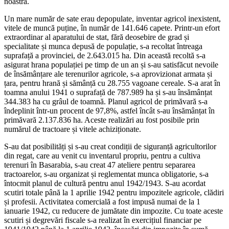
noastră.
Un mare număr de sate erau depopulate, inventar agricol inexistent,
vitele de muncă puține, în număr de 141.646 capete. Printr-un efort
extraordinar al aparatului de stat, fără deosebire de grad și
specialitate și munca depusă de populație, s-a recoltat întreaga
suprafață a provinciei, de 2.643.015 ha. Din această recoltă s-a
asigurat hrana populației pe timp de un an și s-au satisfăcut nevoile
de însămânțare ale terenurilor agricole, s-a aprovizionat armata și
țara, pentru hrană și sămânță cu 28.755 vagoane cereale. S-a arat în
toamna anului 1941 o suprafață de 787.989 ha și s-au însămânțat
344.383 ha cu grâul de toamnă. Planul agricol de primăvară s-a
îndeplinit într-un procent de 97,8%, astfel încât s-au însămânțat în
primăvară 2.137.836 ha. Aceste realizări au fost posibile prin
numărul de tractoare și vitele achiziționate.
S-au dat posibilități și s-au creat condiții de siguranță agricultorilor
din regat, care au venit cu inventarul propriu, pentru a cultiva
terenuri în Basarabia, s-au creat 47 ateliere pentru separarea
tractoarelor, s-au organizat și reglementat munca obligatorie, s-a
întocmit planul de cultură pentru anul 1942/1943. S-au acordat
scutiri totale până la 1 aprilie 1942 pentru impozitele agricole, clădiri
și profesii. Activitatea comercială a fost impusă numai de la 1
ianuarie 1942, cu reducere de jumătate din impozite. Cu toate aceste
scutiri și degrevări fiscale s-a realizat în exercițiul financiar pe