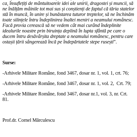
ca, însuflețiți de mântuitoarele idei ale unirii, dragostei și muncii, să
ne înălțăm mâinile tot mai sus și conștienți de faptul că tăria statelor
stă în muncă, în unire și bunăstarea tuturor treptelor, să ne închinăm
toate silințele întru îndeplinirea înaltei meniri a neamului românesc.
Facă provia cerească să ne vedem cât mai curând îndeplinite
idealurile noastre prin biruința deplină în lupta sfântă pe care o
ducem întru desăvârșita dreptate a neamului românesc, pentru care
ostașii țării sângerează încă pe îndepărtatele stepe rusești
”.
Surse
:
-Arhivele Militare Române, fond 3467, dosar nr. 1, vol. 1, crt. 76;
-Arhivele Militare Române, fond 3467, dosar nr. 1, vol. 2, Crt. 79;
-Arhivele Militare Române, fond 3467, dosar nr.1, vol. 3, nr. Crt.
81.
Prof.dr. Cornel Mărculescu