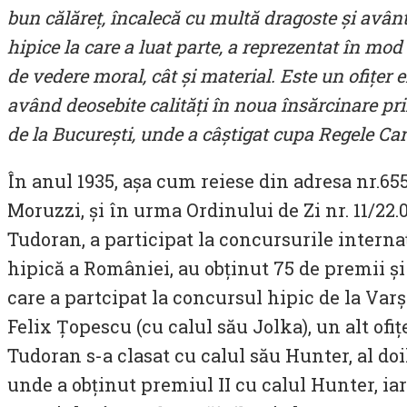
bun călăreț, încalecă cu multă dragoste și avânt
hipice la care a luat parte, a reprezentat în mo
de vedere moral, cât și material. Este un ofițer 
având deosebite calități în noua însărcinare prim
de la București, unde a câștigat cupa Regele Caro
În anul 1935, așa cum reiese din adresa nr.65
Moruzzi, și în urma Ordinului de Zi nr. 11/2
Tudoran, a participat la concursurile interna
hipică a României, au obținut 75 de premii ș
care a partcipat la concursul hipic de la Varșo
Felix Țopescu (cu calul său Jolka), un alt ofi
Tudoran s-a clasat cu calul său Hunter, al do
unde a obținut premiul II cu calul Hunter, iar