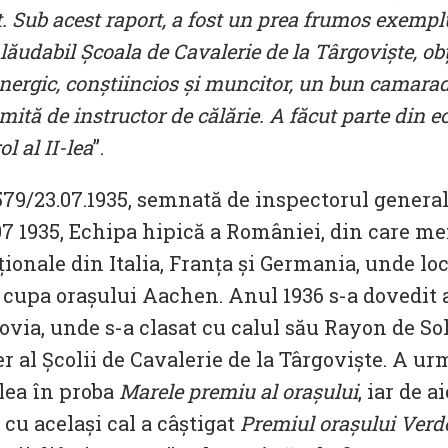
. Sub acest raport, a fost un prea frumos exemplu 
d lăudabil Școala de Cavalerie de la Târgoviște, 
energic, conștiincios și muncitor, un bun camarad
ită de instructor de călărie. A făcut parte din ec
l al II-lea
”.
579/23.07.1935, semnată de inspectorul general
2.07 1935, Echipa hipică a României, din care
ționale din Italia, Franța și Germania, unde lo
i cupa orașului Aachen. Anul 1936 s-a dovedit 
via, unde s-a clasat cu calul său Rayon de Solei
țer al Școlii de Cavalerie de la Târgoviște. A 
ilea în proba
Marele premiu al orașului
, iar de a
 cu același cal a câștigat
Premiul orașului Verd