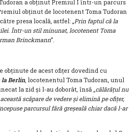
 Tudoran a obținut Premiul I într-un parcurs
. Premiul obținut de locotenent Toma Tudoran
către presa locală, astfel: „
Prin faptul că la
ilei. Într-un stil minunat, locotenent Toma
t german Brinckmann
”.
le obținute de acest ofițer dovedind cu
 la Berlin
, locotenentul Toma Tudoran, unul
cat la zid și l-au doborât, însă „
călărățul nu
 această scăpare de vedere și elimină pe ofițer,
ncepuse parcursul fără greșeală chiar dacă l-ar