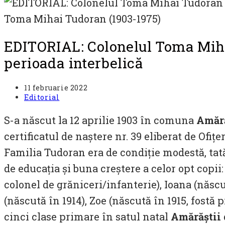
Toma Mihai Tudoran (1903-1975)
EDITORIAL: Colonelul Toma Miha
perioada interbelică
Post
11 februarie 2022
published:
Post
Editorial
category:
S-a născut la 12 aprilie 1903 în comuna
Amără
certificatul de naștere nr. 39 eliberat de Ofițe
Familia Tudoran era de condiție modestă, tat
de educația și buna creștere a celor opt copii
colonel de grăniceri/infanterie), Ioana (născu
(născută în 1914), Zoe (născută în 1915, fos
cinci clase primare în satul natal
Amărăștii 