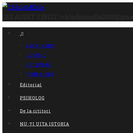
Skip
to
QUI AUDET VINCIT !
chindiamedia2020@gma
content
.
EVENIMENT
JURIDIC
CULTURAL
TIMP LIBER
Editorial
PSIHOLOG
De la cititori
NU-ȚI UITA ISTORIA