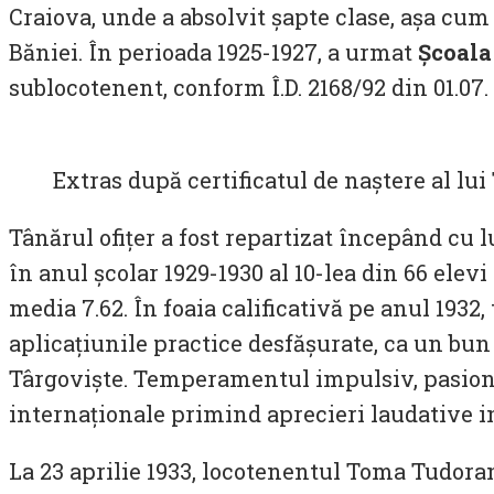
Craiova, unde a absolvit șapte clase, așa cum r
Băniei. În perioada 1925-1927, a urmat
Școala
sublocotenent, conform Î.D. 2168/92 din 01.07. 
Extras după certificatul de naștere al l
Tânărul ofițer a fost repartizat începând cu 
în anul școlar 1929-1930 al 10-lea din 66 elevi 
media 7.62. În foaia calificativă pe anul 193
aplicațiunile practice desfășurate, ca un bun
Târgoviște. Temperamentul impulsiv, pasionat
internaționale primind aprecieri laudative in
La 23 aprilie 1933, locotenentul Toma Tudoran