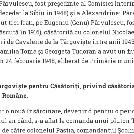
 Pârvulescu, fost președinte al Comisiei Interi
 decedat la Sibiu în 1948) și a Alexandrinei P
ut trei frați, pe Eugeniu (Genu) Pârvulescu, fo
născută în 1916), căsătorită cu colonelul Nicola
ri de Cavalerie de la Târgoviște între anii 1943
Familia Toma și Georgeta Tudoran a avut un fiu
n 24 februarie 1948, eliberat de Primăria muni
Târgoviște pentru Căsătoriți, privind căsăto
e Române.
 o nouă însărcinare, devenind pentru o perioad
mul an când, s-a aflat la comanda unui pluton 
, de către colonelul Pastia, comandantul Școlii 