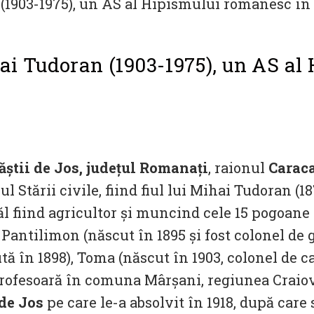
i Tudoran (1903-1975), un AS al
știi de Jos, județul Romanați
, raionul
Carac
rul Stării civile, fiind fiul lui Mihai Tudoran (1
ăl fiind agricultor și muncind cele 15 pogoane
: Pantilimon (născut în 1895 și fost colonel de 
tă în 1898), Toma (născut în 1903, colonel de ca
tă profesoară în comuna Mârșani, regiunea Crai
de Jos
pe care le-a absolvit în 1918, după care 