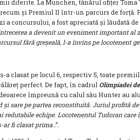
emii diferite. La München, tânărul ofițer Toma
 precum și Premiul II într-un parcurs de forță
zi a concursului, a fost apreciată și lăudată de 
 întrecerea a devenit un eveniment important al z
rcursul fără greșeală, l-a învins pe locotenen
s-a clasat pe locul 6, respectiv 5, toate premii
ălăreț perfect. De fapt, în cadrul
Olimpiadei de
 deoarece împreună cu calul său Hunter au alune
 și sare pe partea reconstituită. Juriul profită de
i redutabile echipe. Locotenentul Tudoran care î
-ar fi clasat prima
…”.