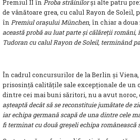
Premiul II în
Proba străinilor
și alte patru pr
de vânătoare grea, cu calul Rayon de Soleil,
în
Premiul orașului München
, în chiar a doua 
această probă au luat parte și călăreții români,
Tudoran cu calul Rayon de Soleil, terminând pa
În cadrul concursurilor de la Berlin și Viena, 
prisosință calitățile sale excepționale de un c
dintre cei mai buni săritori, nu a avut noroc,
așteaptă decât să se reconstituie jumătate de zid
iar echipa germană scapă de una dintre cele ma
fi terminat cu două greșeli echipa românească s