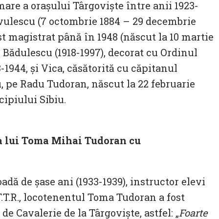
mare a orașului Târgoviște între anii 1923-
ârvulescu (7 octombrie 1884 – 29 decembrie
st magistrat până în 1948 (născut la 10 martie
e Bădulescu (1918-1997), decorat cu Ordinul
-1944, și Vica, căsătorită cu căpitanul
, pe Radu Tudoran, născut la 22 februarie
cipiului Sibiu.
ria lui Toma Mihai Tudoran cu
ă de șase ani (1933-1939), instructor elevi
T.T.R., locotenentul Toma Tudoran a fost
de Cavalerie de la Târgoviște, astfel: „
Foarte