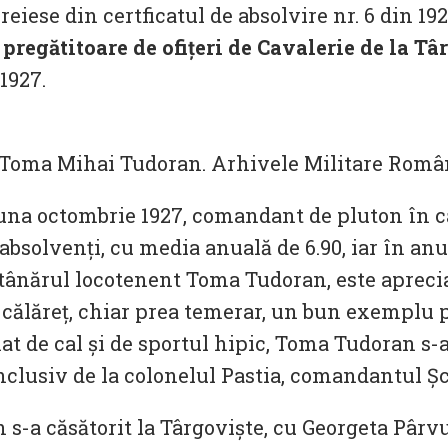
eiese din certficatul de absolvire nr. 6 din 1925
 pregătitoare de ofițeri de Cavalerie de la Tâ
1927.
ui Toma Mihai Tudoran. Arhivele Militare Rom
luna octombrie 1927, comandant de pluton în ca
absolvenți, cu media anuală de 6.90, iar în anul 
2, tânărul locotenent Toma Tudoran, este apreci
 călăreț, chiar prea temerar, un bun exemplu pe
 de cal și de sportul hipic, Toma Tudoran s-a 
clusiv de la colonelul Pastia, comandantul Șco
 s-a căsătorit la Târgoviște, cu Georgeta Pârv