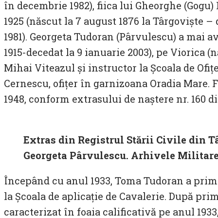
în decembrie 1982), fiica lui Gheorghe (Gogu)
1925 (născut la 7 august 1876 la Târgoviște –
1981). Georgeta Tudoran (Pârvulescu) a mai av
1915-decedat la 9 ianuarie 2003), pe Viorica (
Mihai Viteazul și instructor la Școala de Ofițe
Cernescu, ofițer în garnizoana Oradia Mare. 
1948, conform extrasului de naștere nr. 160 di
Extras din Registrul Stării Civile din 
Georgeta Pârvulescu. Arhivele Militar
Începând cu anul 1933, Toma Tudoran a primit
la Școala de aplicație de Cavalerie. După pri
caracterizat în foaia calificativă pe anul 1933