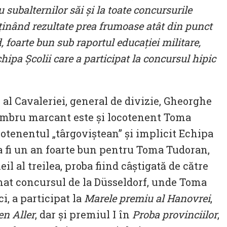
subalternilor săi și la toate concursurile
obținând rezultate prea frumoase atât din punct
, foarte bun sub raportul educației militare,
hipa Școlii care a participat la concursul hipic
 al Cavaleriei, general de divizie, Gheorghe
 membru marcant este și locotenent Toma
cotenentul „târgoviștean” și implicit Echipa
a fi un an foarte bun pentru Toma Tudoran,
l al treilea, proba fiind câștigată de către
urmat concursul de la Düsseldorf, unde Toma
ici, a participat la
Marele premiu al Hanovrei
,
en Aller
, dar și premiul I în
Proba provinciilor
,