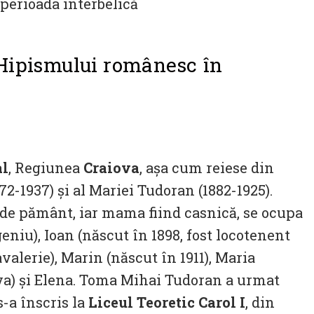
 Hipismului românesc în
al
, Regiunea
Craiova
, așa cum reiese din
872-1937) și al Mariei Tudoran (1882-1925).
 de pământ, iar mama fiind casnică, se ocupa
geniu), Ioan (născut în 1898, fost locotenent
valerie), Marin (născut în 1911), Maria
ova) și Elena. Toma Mihai Tudoran a urmat
s-a înscris la
Liceul Teoretic Carol I
, din