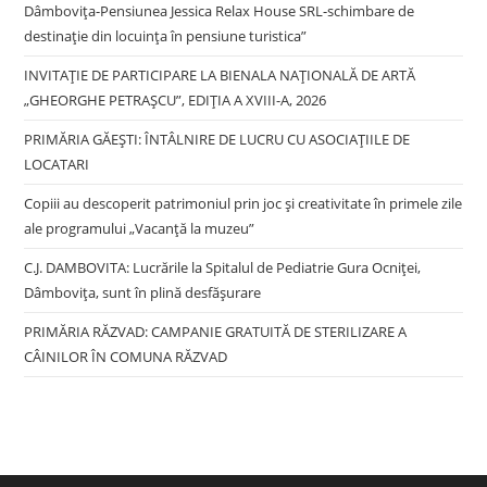
Dâmbovița-Pensiunea Jessica Relax House SRL-schimbare de
destinație din locuința în pensiune turistica”
INVITAȚIE DE PARTICIPARE LA BIENALA NAȚIONALĂ DE ARTĂ
„GHEORGHE PETRAȘCU”, EDIŢIA A XVIII-A, 2026
PRIMĂRIA GĂEȘTI: ÎNTÂLNIRE DE LUCRU CU ASOCIAȚIILE DE
LOCATARI
Copiii au descoperit patrimoniul prin joc și creativitate în primele zile
ale programului „Vacanță la muzeu”
C.J. DAMBOVITA: Lucrările la Spitalul de Pediatrie Gura Ocniței,
Dâmbovița, sunt în plină desfășurare
PRIMĂRIA RĂZVAD: CAMPANIE GRATUITĂ DE STERILIZARE A
CÂINILOR ÎN COMUNA RĂZVAD