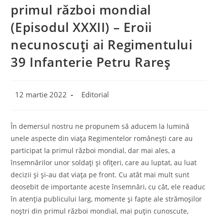
primul război mondial
(Episodul XXXII) – Eroii
necunoscuți ai Regimentului
39 Infanterie Petru Rareș
Post
Post
12 martie 2022
Editorial
published:
category:
În demersul nostru ne propunem să aducem la lumină
unele aspecte din viața Regimentelor românești care au
participat la primul război mondial, dar mai ales, a
însemnărilor unor soldați și ofițeri, care au luptat, au luat
decizii și și-au dat viața pe front. Cu atât mai mult sunt
deosebit de importante aceste însemnări, cu cât, ele readuc
în atenția publicului larg, momente și fapte ale strămoșilor
noștri din primul război mondial, mai puțin cunoscute,