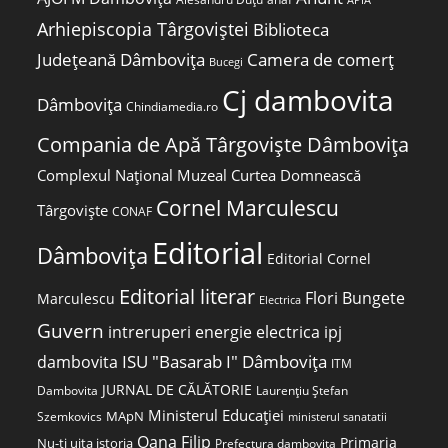
Arhiepiscopia Târgoviștei
Biblioteca
Județeană Dâmbovița
Camera de comerț
Bucegi
Cj dambovita
Dâmbovița
Chindiamedia.ro
Compania de Apă Târgoviște Dâmbovița
Complexul Național Muzeal Curtea Domnească
Cornel Marculescu
Târgoviște
CONAF
Editorial
Dâmbovița
Editorial Cornel
Editorial literar
Flori Bungete
Marculescu
Electrica
Guvern
intreruperi energie electrica
ipj
ISU "Basarab I" Dâmbovița
dambovita
ITM
JURNAL DE CĂLĂTORIE
Laurențiu Ștefan
Dambovita
Ministerul Educației
MApN
Szemkovics
ministerul sanatatii
Oana Filip
Primaria
Nu-ți uita istoria
Prefectura dambovita