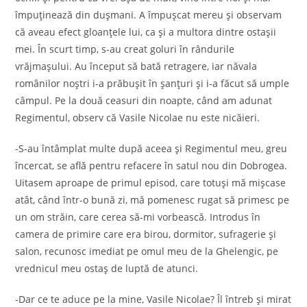
împuținează din dușmani. A împușcat mereu și observam
că aveau efect gloanțele lui, ca și a multora dintre ostașii
mei. În scurt timp, s-au creat goluri în rândurile
vrăjmașului. Au început să bată retragere, iar năvala
românilor noștri i-a prăbușit în șanțuri și i-a făcut să umple
câmpul. Pe la două ceasuri din noapte, când am adunat
Regimentul, observ că Vasile Nicolae nu este nicăieri.
-S-au întâmplat multe după aceea și Regimentul meu, greu
încercat, se află pentru refacere în satul nou din Dobrogea.
Uitasem aproape de primul episod, care totuși mă mișcase
atât, când într-o bună zi, mă pomenesc rugat să primesc pe
un om străin, care cerea să-mi vorbească. Introdus în
camera de primire care era birou, dormitor, sufragerie și
salon, recunosc imediat pe omul meu de la Ghelengic, pe
vrednicul meu ostaș de luptă de atunci.
-Dar ce te aduce pe la mine, Vasile Nicolae? Îl întreb și mirat