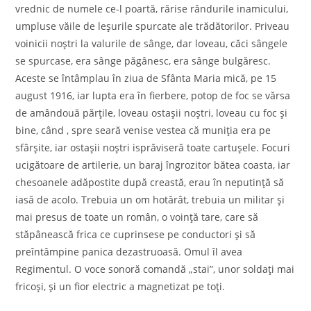
vrednic de numele ce-l poartă, rărise rândurile inamicului,
umpluse văile de leșurile spurcate ale trădătorilor. Priveau
voinicii noștri la valurile de sânge, dar loveau, căci sângele
se spurcase, era sânge păgânesc, era sânge bulgăresc.
Aceste se întâmplau în ziua de Sfânta Maria mică, pe 15
august 1916, iar lupta era în fierbere, potop de foc se vărsa
de amândouă părțile, loveau ostașii noștri, loveau cu foc și
bine, când , spre seară venise vestea că muniția era pe
sfârșite, iar ostașii noștri isprăviseră toate cartușele. Focuri
ucigătoare de artilerie, un baraj îngrozitor bătea coasta, iar
chesoanele adăpostite după creastă, erau în neputință să
iasă de acolo. Trebuia un om hotărât, trebuia un militar și
mai presus de toate un român, o voință tare, care să
stăpânească frica ce cuprinsese pe conductori și să
preîntâmpine panica dezastruoasă. Omul îl avea
Regimentul. O voce sonoră comandă „stai”, unor soldați mai
fricoși, și un fior electric a magnetizat pe toți.