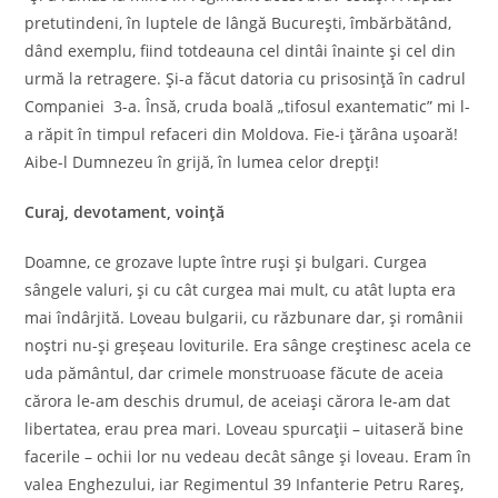
pretutindeni, în luptele de lângă București, îmbărbătând,
dând exemplu, fiind totdeauna cel dintâi înainte și cel din
urmă la retragere. Și-a făcut datoria cu prisosință în cadrul
Companiei 3-a. Însă, cruda boală „tifosul exantematic” mi l-
a răpit în timpul refaceri din Moldova. Fie-i țărâna ușoară!
Aibe-l Dumnezeu în grijă, în lumea celor drepți!
Curaj, devotament, voință
Doamne, ce grozave lupte între ruși și bulgari. Curgea
sângele valuri, și cu cât curgea mai mult, cu atât lupta era
mai îndârjită. Loveau bulgarii, cu răzbunare dar, și românii
noștri nu-și greșeau loviturile. Era sânge creștinesc acela ce
uda pământul, dar crimele monstruoase făcute de aceia
cărora le-am deschis drumul, de aceiași cărora le-am dat
libertatea, erau prea mari. Loveau spurcații – uitaseră bine
facerile – ochii lor nu vedeau decât sânge și loveau. Eram în
valea Enghezului, iar Regimentul 39 Infanterie Petru Rareș,