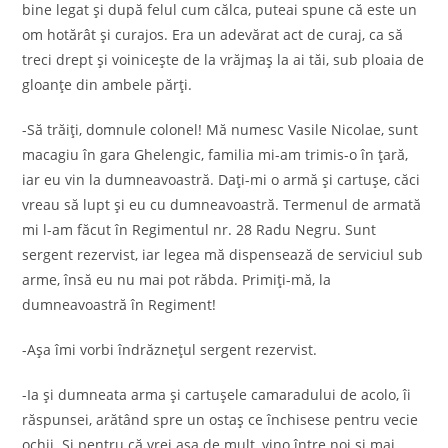
bine legat și după felul cum călca, puteai spune că este un
om hotărât și curajos. Era un adevărat act de curaj, ca să
treci drept și voinicește de la vrăjmaș la ai tăi, sub ploaia de
gloanțe din ambele părți.
-Să trăiți, domnule colonel! Mă numesc Vasile Nicolae, sunt
macagiu în gara Ghelengic, familia mi-am trimis-o în țară,
iar eu vin la dumneavoastră. Dați-mi o armă și cartușe, căci
vreau să lupt și eu cu dumneavoastră. Termenul de armată
mi l-am făcut în Regimentul nr. 28 Radu Negru. Sunt
sergent rezervist, iar legea mă dispensează de serviciul sub
arme, însă eu nu mai pot răbda. Primiți-mă, la
dumneavoastră în Regiment!
-Așa îmi vorbi îndrăznețul sergent rezervist.
-Ia și dumneata arma și cartușele camaradului de acolo, îi
răspunsei, arătând spre un ostaș ce închisese pentru vecie
ochii. Și pentru că vrei așa de mult, vino între noi și mai