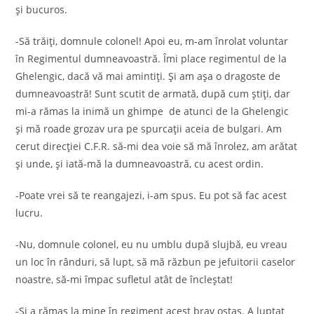
și bucuros.
-Să trăiți, domnule colonel! Apoi eu, m-am înrolat voluntar
în Regimentul dumneavoastră. Îmi place regimentul de la
Ghelengic, dacă vă mai amintiți. Și am așa o dragoste de
dumneavoastră! Sunt scutit de armată, după cum știți, dar
mi-a rămas la inimă un ghimpe de atunci de la Ghelengic
și mă roade grozav ura pe spurcații aceia de bulgari. Am
cerut direcției C.F.R. să-mi dea voie să mă înrolez, am arătat
și unde, și iată-mă la dumneavoastră, cu acest ordin.
-Poate vrei să te reangajezi, i-am spus. Eu pot să fac acest
lucru.
-Nu, domnule colonel, eu nu umblu după slujbă, eu vreau
un loc în rânduri, să lupt, să mă răzbun pe jefuitorii caselor
noastre, să-mi împac sufletul atât de încleștat!
-Și a rămas la mine în regiment acest brav ostaș. A luptat