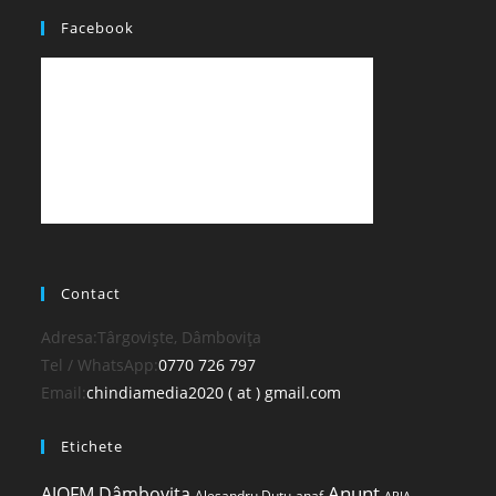
Facebook
Contact
Adresa:
Târgoviște, Dâmbovița
Opens
Tel / WhatsApp:
0770 726 797
in
Opens
Email:
chindiamedia2020 ( at ) gmail.com
your
in
Etichete
application
your
application
Anunt
AJOFM Dâmbovița
Alesandru Duțu
anaf
APIA