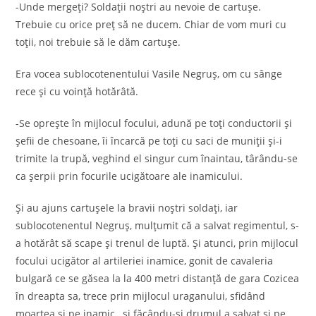
-Unde mergeți? Soldații noștri au nevoie de cartușe.
Trebuie cu orice preț să ne ducem. Chiar de vom muri cu
toții, noi trebuie să le dăm cartușe.
Era vocea sublocotenentului Vasile Negruș, om cu sânge
rece și cu voință hotărâtă.
-Se oprește în mijlocul focului, adună pe toți conductorii și
șefii de chesoane, îi încarcă pe toți cu saci de muniții și-i
trimite la trupă, veghind el singur cum înaintau, târându-se
ca șerpii prin focurile ucigătoare ale inamicului.
Și au ajuns cartușele la bravii noștri soldați, iar
sublocotenentul Negruș, mulțumit că a salvat regimentul, s-
a hotărât să scape și trenul de luptă. Și atunci, prin mijlocul
focului ucigător al artileriei inamice, gonit de cavaleria
bulgară ce se găsea la la 400 metri distanță de gara Cozicea
în dreapta sa, trece prin mijlocul uraganului, sfidând
moartea și pe inamic , și făcându-și drumul a salvat și pe