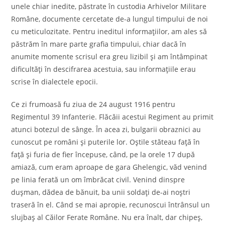
unele chiar inedite, păstrate în custodia Arhivelor Militare
Române, documente cercetate de-a lungul timpului de noi
cu meticulozitate. Pentru ineditul informațiilor, am ales să
păstrăm în mare parte grafia timpului, chiar dacă în
anumite momente scrisul era greu lizibil și am întâmpinat
dificultăți în descifrarea acestuia, sau informațiile erau
scrise în dialectele epocii.
Ce zi frumoasă fu ziua de 24 august 1916 pentru
Regimentul 39 Infanterie. Flăcăii acestui Regiment au primit
atunci botezul de sânge. În acea zi, bulgarii obraznici au
cunoscut pe români și puterile lor. Oștile stăteau față în
față și furia de fier începuse, când, pe la orele 17 după
amiază, cum eram aproape de gara Ghelengic, văd venind
pe linia ferată un om îmbrăcat civil. Venind dinspre
dușman, dădea de bănuit, ba unii soldați de-ai noștri
traseră în el. Când se mai apropie, recunoscui întrânsul un
slujbaș al Căilor Ferate Române. Nu era înalt, dar chipeș,