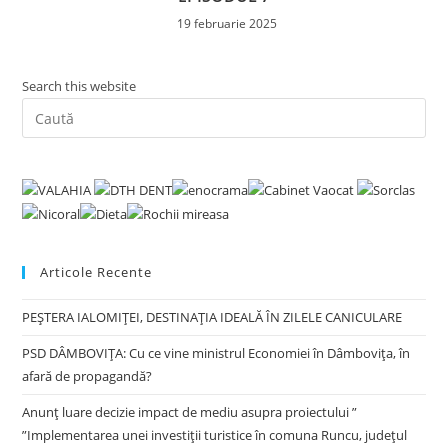
19 februarie 2025
Search this website
Pre
Es
to
clo
the
sea
pan
Articole Recente
PEȘTERA IALOMIȚEI, DESTINAȚIA IDEALĂ ÎN ZILELE CANICULARE
PSD DÂMBOVIȚA: Cu ce vine ministrul Economiei în Dâmbovița, în
afară de propagandă?
Anunț luare decizie impact de mediu asupra proiectului ”
”Implementarea unei investiții turistice în comuna Runcu, județul