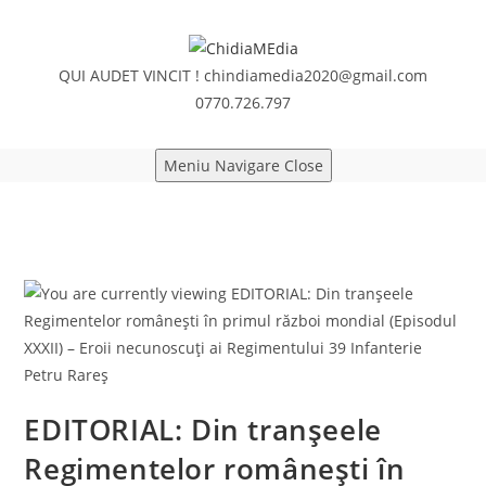
Skip
to
content
QUI AUDET VINCIT !
chindiamedia2020@gmail.com
0770.726.797
Meniu Navigare
Close
EDITORIAL: Din tranșeele
Regimentelor românești în