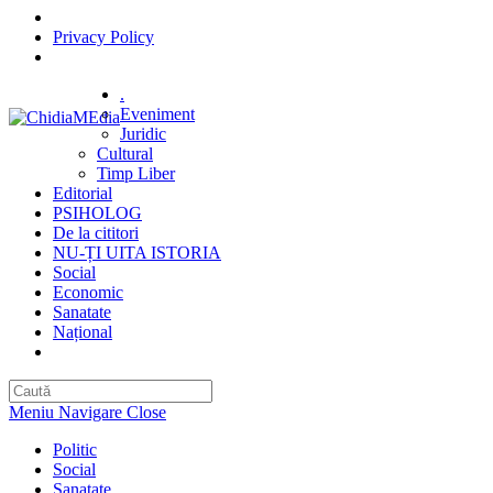
Privacy Policy
Skip
.
to
Eveniment
content
Juridic
Cultural
Timp Liber
Editorial
PSIHOLOG
De la cititori
NU-ȚI UITA ISTORIA
Social
Economic
Sanatate
Național
Toggle
website
search
Meniu Navigare
Close
Politic
Social
Sanatate