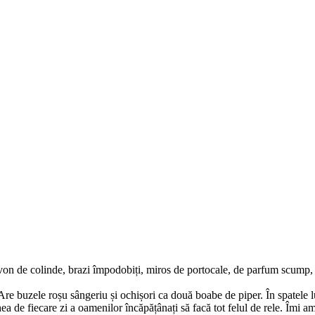
 zvon de colinde, brazi împodobiți, miros de portocale, de parfum scump, 
 buzele roșu sângeriu și ochișori ca două boabe de piper. În spatele lui,
hea de fiecare zi a oamenilor încăpățânați să facă tot felul de rele. Îmi a