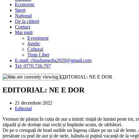
Economic
Sport
Național
De la cititori
Contact
Mai mult
Eveniment
Juridic
Cultural
Timp Liber
E-mail: chindiamedia2020@gmail.com
Tel: 0770.726.797
EDITORIAL: NE E DOR
Post
21 decembrie 2022
published:
Post
Editorial
category:
Vremuri de păstrat în cutia de aur a inimii: risipă de lumini peste tot,
zăpadă și de dorințe mai vechi și împlinite acum, de sărbători.
De pe o crenguță de brad surâde un îngeraș călare pe un cal de lemn. Are
presărate cu praf de aur și de stele, luându-și puțină vacanță de la veg