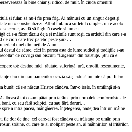
perseverează în bine chiar și ridicol de mult, în ciuda omenirii
ulă și fular, să nu-i fie prea frig. Ai mănuși cu un singur deget și
itate nu o conștientizezi. Albul îmbracă sufletul complet, nu e acolo
 ce se cerne, avidă să înghită casele și lumea…
ă că s-a făcut târziu deja și mâinile sunt roșii ca ardeiul din care s-a
d de ciori care trec patetic peste șură…
întunericul unei dimineți de Ajun…
destul de sărac, căci în partea asta de lume sudică și tradițiile s-au
”recolta” de covrigi sau biscuiți ”Eugenia” din trăistuțe. Știu că e
copere tot: destine mici, răutate, suferință, ură, orgolii, resentimente,
nțe dau din nou oamenilor ocazia să-și aducă aminte că pot fi tare
a bună: că s-a născut Hristos cândva, într-o iesle, în umilință și-n
ă albească tot ce-am pătat prin târârea prin noroaiele conformiste ale
 bani, cu sau fără sclipici, cu sau fără daruri…
ise spre a intra pacea, mângâierea, înțelegerea, nădejdea într-un mâine
-ți fie dor de tine, cel care-ai fost cândva cu trăistuța pe umăr, prin
osuri străine, cu care te-ai molipsit peste an, al mâhnirilor, al iritărilor,