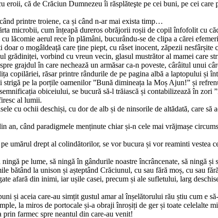
 cu eroii, că de Crăciun Dumnezeu îi răsplăteşte pe cei buni, pe cei care 
necând printre troiene, ca și când n-ar mai exista timp…
a microbii, cum înțeapă dureros obrăjorii roșii de copil înfofolit cu căci
gi cu lăcomie aerul rece în plămâni, bucurându-se de clipa a cărei efemer
i doar o mogâldeață care ține piept, cu râset inocent, zăpezii nesfârșite
l grădiniței, vorbind cu vreun vecin, glasul mustrător al mamei care strig
inspre grajdul în care nechează un armăsar ca-n poveste, cârâitul unui câr
ița copilăriei, răsar printre rândurile de pe pagina albă a laptopului și 
 strigă pe la porțile oamenilor ”Bună dimineața la Moș Ajun!” și refrenul 
 semnificația obiceiului, se bucură să-l trăiască și contabilizează în zori 
iresc al lumii.
isele cu ochii deschiși, cu dor de alb și de ninsorile de altădată, care să a
 an, când paradigmele menținute chiar și-n cele mai vrăjmașe circumsta
 pe umărul drept al colindătorilor, se vor bucura și vor reaminti vestea ce
ă ningă pe lume, să ningă în gândurile noastre încrâncenate, să ningă și s
ile bătând la unison și așteptând Crăciunul, cu sau fără moș, cu sau fără
gate afară din inimi, iar ușile casei, precum și ale sufletului, larg desch
iu buni și aceia care-au simțit gustul amar al înșelătorului rău știu cum e să
mple, la miros de portocale și-a obraji înroșiți de ger și toate celelalte mir
ca prin farmec spre neantul din care-au venit!