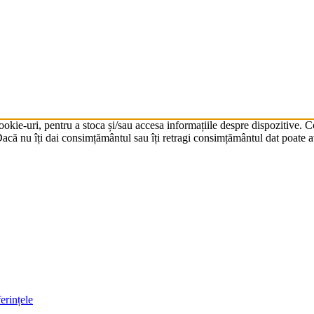
cookie-uri, pentru a stoca și/sau accesa informațiile despre dispozitive.
că nu îți dai consimțământul sau îți retragi consimțământul dat poate av
erințele