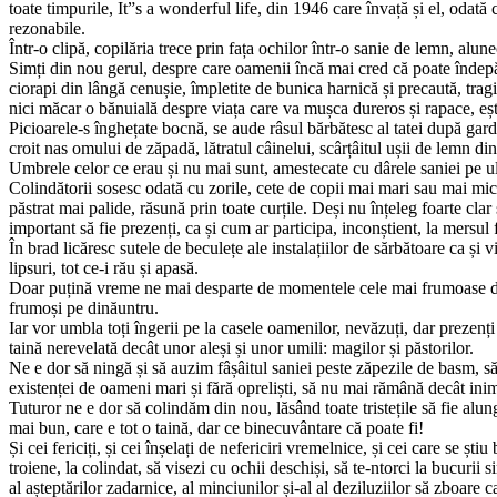
toate timpurile, It”s a wonderful life, din 1946 care învață și el, odată
rezonabile.
Într-o clipă, copilăria trece prin fața ochilor într-o sanie de lemn, alu
Simți din nou gerul, despre care oamenii încă mai cred că poate îndepărt
ciorapi din lângă cenușie, împletite de bunica harnică și precaută, tra
nici măcar o bănuială despre viața care va mușca dureros și rapace, eșt
Picioarele-s înghețate bocnă, se aude râsul bărbătesc al tatei după gardu
croit nas omului de zăpadă, lătratul câinelui, scârțâitul ușii de lemn d
Umbrele celor ce erau și nu mai sunt, amestecate cu dârele saniei pe ul
Colindătorii sosesc odată cu zorile, cete de copii mai mari sau mai mici
păstrat mai palide, răsună prin toate curțile. Deși nu înțeleg foarte clar
important să fie prezenți, ca și cum ar participa, inconștient, la mersul f
În brad licăresc sutele de beculețe ale instalațiilor de sărbătoare ca și v
lipsuri, tot ce-i rău și apasă.
Doar puțină vreme ne mai desparte de momentele cele mai frumoase din
frumoși pe dinăuntru.
Iar vor umbla toți îngerii pe la casele oamenilor, nevăzuți, dar prezenți
taină nerevelată decât unor aleși și unor umili: magilor și păstorilor.
Ne e dor să ningă și să auzim fâșâitul saniei peste zăpezile de basm, s
existenței de oameni mari și fără opreliști, să nu mai rămână decât inim
Tuturor ne e dor să colindăm din nou, lăsând toate tristețile să fie alun
mai bun, care e tot o taină, dar ce binecuvântare că poate fi!
Și cei fericiți, și cei înșelați de nefericiri vremelnice, și cei care se șt
troiene, la colindat, să visezi cu ochii deschiși, să te-ntorci la bucurii si
al așteptărilor zadarnice, al minciunilor și-al al deziluziilor să zboare 