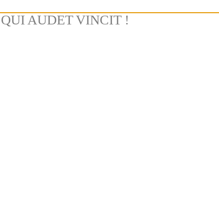
QUI AUDET VINCIT !
chindiamedia2020@gmail.com
0770.726.797