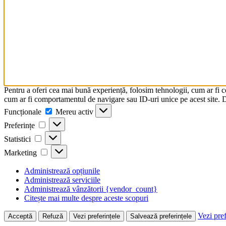
Pentru a oferi cea mai bună experiență, folosim tehnologii, cum ar fi 
cum ar fi comportamentul de navigare sau ID-uri unice pe acest site. Da
Funcționale
Funcționale
Mereu activ
Preferințe
Preferințe
Statistici
Statistici
Marketing
Marketing
Administrează opțiunile
Administrează serviciile
Administrează vânzătorii {vendor_count}
Citește mai multe despre aceste scopuri
Vezi pref
Acceptă
Refuză
Vezi preferințele
Salvează preferințele