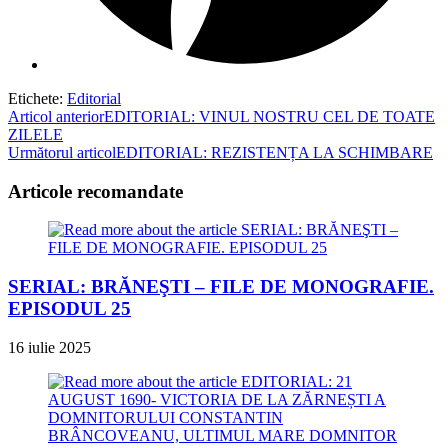
Etichete
:
Editorial
Read
Articol anterior
EDITORIAL: VINUL NOSTRU CEL DE TOATE
ZILELE
more
Următorul articol
EDITORIAL: REZISTENȚA LA SCHIMBARE
articles
Articole recomandate
SERIAL: BRĂNEŞTI – FILE DE MONOGRAFIE.
EPISODUL 25
16 iulie 2025