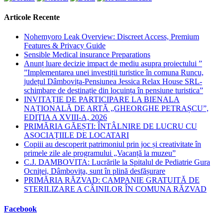
Articole Recente
Nohemyoro Leak Overview: Discreet Access, Premium
Features & Privacy Guide
Sensible Medical insurance Preparations
Anunț luare decizie impact de mediu asupra proiectului ”
”Implementarea unei investiții turistice în comuna Runcu,
județul Dâmbovița-Pensiunea Jessica Relax House SRL-
schimbare de destinație din locuința în pensiune turistica”
INVITAȚIE DE PARTICIPARE LA BIENALA
NAȚIONALĂ DE ARTĂ „GHEORGHE PETRAȘCU”,
EDIŢIA A XVIII-A, 2026
PRIMĂRIA GĂEȘTI: ÎNTÂLNIRE DE LUCRU CU
ASOCIAȚIILE DE LOCATARI
Copiii au descoperit patrimoniul prin joc și creativitate în
primele zile ale programului „Vacanță la muzeu”
C.J. DAMBOVITA: Lucrările la Spitalul de Pediatrie Gura
Ocniței, Dâmbovița, sunt în plină desfășurare
PRIMĂRIA RĂZVAD: CAMPANIE GRATUITĂ DE
STERILIZARE A CÂINILOR ÎN COMUNA RĂZVAD
Facebook