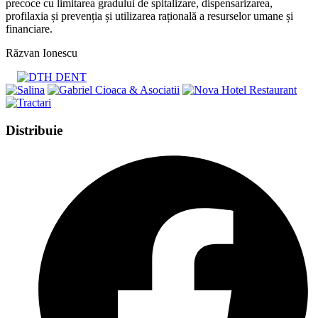
precoce cu limitarea gradului de spitalizare, dispensarizarea,
profilaxia și prevenția și utilizarea rațională a resurselor umane și
financiare.
Răzvan Ionescu
Share
Distribuie
this
Opens
content
in
a
new
window