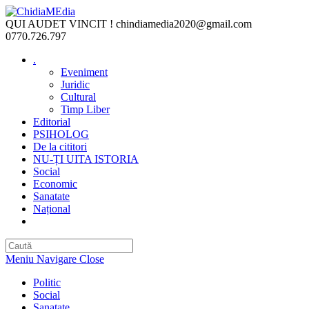
Skip
to
QUI AUDET VINCIT !
chindiamedia2020@gmail.com
content
0770.726.797
.
Eveniment
Juridic
Cultural
Timp Liber
Editorial
PSIHOLOG
De la cititori
NU-ȚI UITA ISTORIA
Social
Economic
Sanatate
Național
Toggle
website
search
Meniu Navigare
Close
Politic
Social
Sanatate