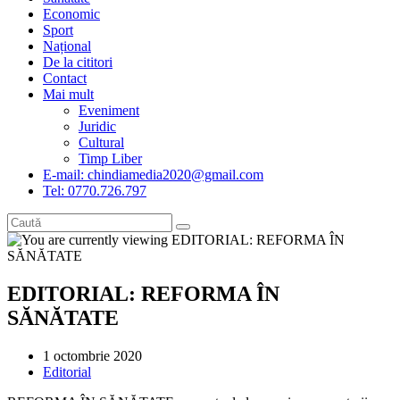
Economic
Sport
Național
De la cititori
Contact
Mai mult
Eveniment
Juridic
Cultural
Timp Liber
E-mail: chindiamedia2020@gmail.com
Tel: 0770.726.797
EDITORIAL: REFORMA ÎN
SĂNĂTATE
Post
1 octombrie 2020
published:
Post
Editorial
category: