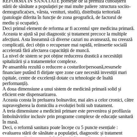
REFORMA ÎN SĂNĂTATE pornește de la premiza cunoașterii
stării de sănătate a populației pe mai multe paliere :structura sociio-
demografica(sex, vârsta, venituri, studii), distribuția teritorială
(patologie diferita în funcție de zona geografică, de factorul de
mediu și ocupatie).
Deci primul element de reforma ar fi accentul spre medicina primară.
Aceasta te ajută să pui diagnostic și tratament precoce la multiple
afecțiuni. Asta înseamnă că diverse cazuri nu avansează, nu creează
complicații, deci obțin o recuperare mai rapidă, reiinsertie socială
accelerată fără afectarea capacității de muncă.
La nivel de sistem se pot obține reducerea drastică a necesității
spitalizării și a tratamentelor complexe.
Pe ansamblu rezultă o reducere a costurilor/persoană,resursele
financiare putând fi dirijate spre zone care necesită investiții mari
(spitale, centre de excelență dotate cu tehnologie de înaltă
performanță).
A doua dimensiune a unui sistem de medicină primară solid și
eficient este dispensarizarea.
Aceasta consta în preluarea bolnavilor, mai ales a celor cronici, către
supravegherea la domiciliu a evoluției bolii sub tratament.
A treia dimensiune a medicinii primare este prevenirea și profilaxia
îmbolnăvirilor inclusiv prin programe complexe de educație sanitară
în masă.
Deci, o reformă sanitara poate începe cu 5 puncte esențiale :
evaluarea stării de sănătate a populației, diagnostic și tratament