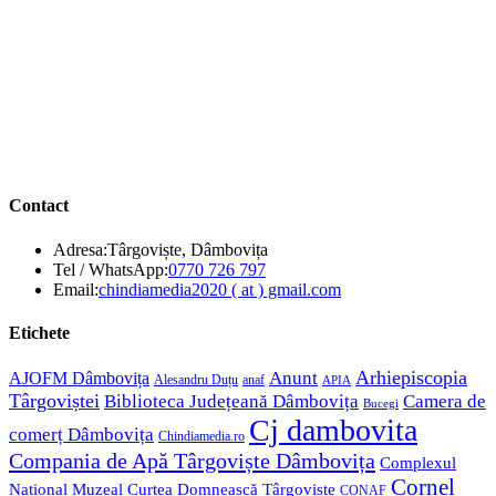
Contact
Adresa:
Târgoviște, Dâmbovița
Opens
Tel / WhatsApp:
0770 726 797
in
Opens
Email:
chindiamedia2020 ( at ) gmail.com
your
in
application
your
Etichete
application
Anunt
Arhiepiscopia
AJOFM Dâmbovița
Alesandru Duțu
anaf
APIA
Târgoviștei
Biblioteca Județeană Dâmbovița
Camera de
Bucegi
Cj dambovita
comerț Dâmbovița
Chindiamedia.ro
Compania de Apă Târgoviște Dâmbovița
Complexul
Cornel
Național Muzeal Curtea Domnească Târgoviște
CONAF