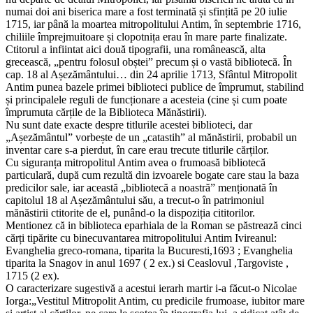
numai doi ani biserica mare a fost terminată și sfințită pe 20 iulie
1715, iar până la moartea mitropolitului Antim, în septembrie 1716,
chiliile împrejmuitoare și clopotnița erau în mare parte finalizate.
Ctitorul a infiintat aici două tipografii, una românească, alta
grecească, „pentru folosul obștei” precum și o vastă bibliotecă. În
cap. 18 al Așezământului… din 24 aprilie 1713, Sfântul Mitropolit
Antim punea bazele primei biblioteci publice de împrumut, stabilind
și principalele reguli de funcționare a acesteia (cine și cum poate
împrumuta cărțile de la Biblioteca Mănăstirii).
Nu sunt date exacte despre titlurile acestei biblioteci, dar
„Așezământul” vorbește de un „catastih” al mănăstirii, probabil un
inventar care s-a pierdut, în care erau trecute titlurile cărților.
Cu siguranța mitropolitul Antim avea o frumoasă bibliotecă
particulară, după cum rezultă din izvoarele bogate care stau la baza
predicilor sale, iar această „bibliotecă a noastră” menționată în
capitolul 18 al Așezământului său, a trecut-o în patrimoniul
mănăstirii ctitorite de el, punând-o la dispoziția cititorilor.
Mentionez că in biblioteca eparhiala de la Roman se păstrează cinci
cărți tipărite cu binecuvantarea mitropolitului Antim Ivireanul:
Evanghelia greco-romana, tiparita la Bucuresti,1693 ; Evanghelia
tiparita la Snagov in anul 1697 ( 2 ex.) si Ceaslovul ,Targoviste ,
1715 (2 ex).
O caracterizare sugestivă a acestui ierarh martir i-a făcut-o Nicolae
Iorga:„Vestitul Mitropolit Antim, cu predicile frumoase, iubitor mare