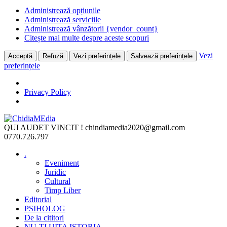
Administrează opțiunile
Administrează serviciile
Administrează vânzătorii {vendor_count}
Citește mai multe despre aceste scopuri
Vezi
Acceptă
Refuză
Vezi preferințele
Salvează preferințele
preferințele
Privacy Policy
Skip
to
QUI AUDET VINCIT !
chindiamedia2020@gmail.com
content
0770.726.797
.
Eveniment
Juridic
Cultural
Timp Liber
Editorial
PSIHOLOG
De la cititori
NU-ȚI UITA ISTORIA