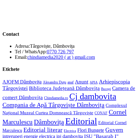
Contact
Adresa:
Târgoviște, Dâmbovița
Opens
Tel / WhatsApp:
0770 726 797
in
Opens
Email:
chindiamedia2020 ( at ) gmail.com
your
in
application
your
Etichete
application
Anunt
Arhiepiscopia
AJOFM Dâmbovița
Alesandru Duțu
anaf
APIA
Târgoviștei
Biblioteca Județeană Dâmbovița
Camera de
Bucegi
Cj dambovita
comerț Dâmbovița
Chindiamedia.ro
Compania de Apă Târgoviște Dâmbovița
Complexul
Cornel
Național Muzeal Curtea Domnească Târgoviște
CONAF
Editorial
Dâmbovița
Marculescu
Editorial Cornel
Editorial literar
Guvern
Flori Bungete
Marculescu
Electrica
ISU "Basarab I"
intreruperi energie electrica
ipj dambovita