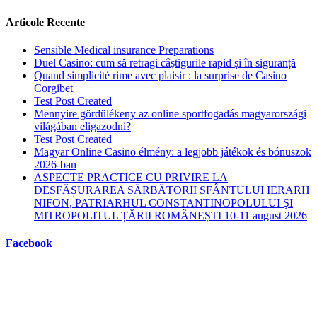
Articole Recente
Sensible Medical insurance Preparations
Duel Casino: cum să retragi câștigurile rapid și în siguranță
Quand simplicité rime avec plaisir : la surprise de Casino
Corgibet
Test Post Created
Mennyire gördülékeny az online sportfogadás magyarországi
világában eligazodni?
Test Post Created
Magyar Online Casino élmény: a legjobb játékok és bónuszok
2026-ban
ASPECTE PRACTICE CU PRIVIRE LA
DESFĂȘURAREA SĂRBĂTORII SFÂNTULUI IERARH
NIFON, PATRIARHUL CONSTANTINOPOLULUI ŞI
MITROPOLITUL ȚĂRII ROMÂNEȘTI 10-11 august 2026
Facebook