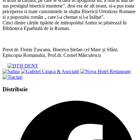
si artist al cărților, pe care le scotea în tipografia lui, a ridicat atât de
sus prestigiul bisericii muntene”, desi era de alt neam, si-a pus toata
priceperea si toate cunostintele in slujba Bisericii Ortodoxe Romane
si a poporului român „ care l-a chemat si l-a înălțat”.
Cinci dintre cărțile tipărite de mitropolitul Antim se păstrează în
Biblioteca Eparhială de la Roman.
Preot dr. Florin Țuscanu, Biserica Ștefan cel Mare și Sfânt,
Episcopia Romanului, Prof.dr. Cornel Mărculescu
Share
Distribuie
this
Opens
content
in
a
new
window