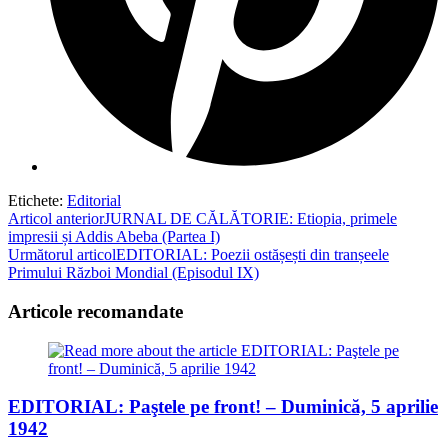
Etichete
:
Editorial
Read
Articol anterior
JURNAL DE CĂLĂTORIE: Etiopia, primele
impresii și Addis Abeba (Partea I)
more
Următorul articol
EDITORIAL: Poezii ostășești din tranșeele
articles
Primului Război Mondial (Episodul IX)
Articole recomandate
EDITORIAL: Paştele pe front! – Duminică, 5 aprilie
1942