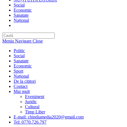
Social
Economic
Sanatate
Național
Toggle
website
search
Meniu Navigare
Close
Politic
Social
Sanatate
Economic
Sport
Național
De la cititori
Contact
Mai mult
Eveniment
Juridic
Cultural
Timp Liber
E-mail: chindiamedia2020@gmail.com
Tel: 0770.726.797