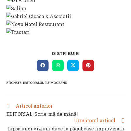
SHARE
DISTRIBUIE
THIS
CONTENT
Opens
Opens
Opens
Opens
in
in
in
in
a
a
a
a
new
new
new
new
ETICHETE
:
EDITORIALUL LU` MOCEANU
window
window
window
window
Articol anterior
READ
MORE
EDITORIAL: Scrie-mă de mână!
ARTICLES
Următorul articol
Lipsa unei viziuni duce la păguboase improvizații