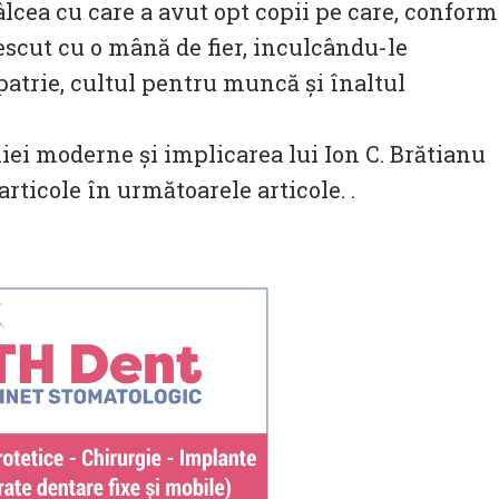
âlcea cu care a avut opt copii pe care, conform
escut cu o mână de fier, inculcându-le
atrie, cultul pentru muncă și înaltul
ei moderne și implicarea lui Ion C. Brătianu
rticole în următoarele articole. .