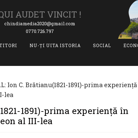
QUI AUDET VINCIT !
chindiamedia2020@gmail.com
0770.726.797
ITITORI
NU-ȚI UITA ISTORIA
SOCIAL
ECON
(1821-1891)-prima experiență în
eon al III-lea