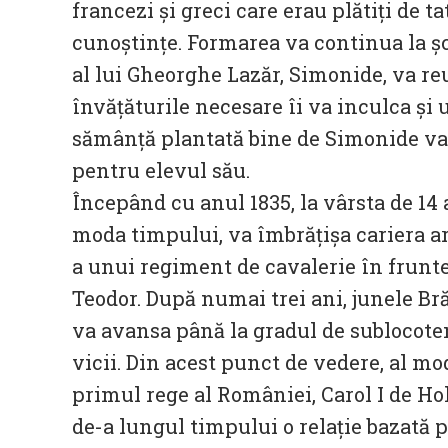
francezi și greci care erau plătiți de 
cunoștințe. Formarea va continua la șc
al lui Gheorghe Lazăr, Simonide, va re
învățăturile necesare îi va inculca și
sămânță plantată bine de Simonide va r
pentru elevul său.
Începând cu anul 1835, la vârsta de 14 
moda timpului, va îmbrățișa cariera ar
a unui regiment de cavalerie în frunte
Teodor. După numai trei ani, junele Bră
va avansa până la gradul de sublocote
vicii. Din acest punct de vedere, al m
primul rege al României, Carol I de H
de-a lungul timpului o relație bazată p