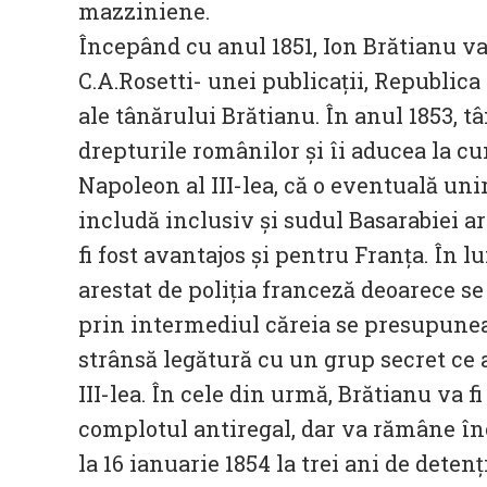
mazziniene.
Începând cu anul 1851, Ion Brătianu v
C.A.Rosetti- unei publicații, Republica
ale tânărului Brătianu. În anul 1853, 
drepturile românilor și îi aducea la 
Napoleon al III-lea, că o eventuală un
includă inclusiv și sudul Basarabiei ar 
fi fost avantajos și pentru Franța. În lu
arestat de poliția franceză deoarece se
prin intermediul căreia se presupun
strânsă legătură cu un grup secret ce 
III-lea. În cele din urmă, Brătianu va fi
complotul antiregal, dar va rămâne în
la 16 ianuarie 1854 la trei ani de detenț