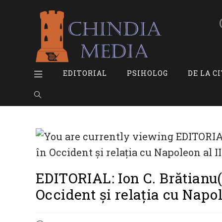
Skip
to
content
EDITORIAL
PSIHOLOG
DE LA C
TOGGLE
WEBSITE
SEARCH
EDITORIAL: Ion C. Brătianu
Occident și relația cu Napol