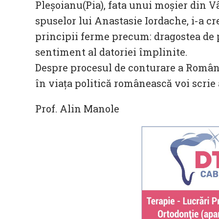
Pleșoianu(Pia), fata unui moșier din V
spuselor lui Anastasie Iordache, i-a cr
principii ferme precum: dragostea de p
sentiment al datoriei împlinite.
Despre procesul de conturare a Români
în viața politică românească voi scrie a
Prof. Alin Manole