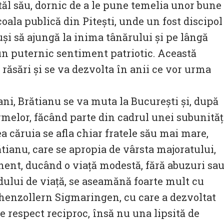
tatăl său, dornic de a le pune temelia unor bune
oala publică din Pitești, unde un fost discipol
uși să ajungă la inima tânărului și pe lângă
 un puternic sentiment patriotic. Această
ăsări și se va dezvolta în anii ce vor urma
ani, Brătianu se va muta la București și, după
melor, făcând parte din cadrul unei subunităț
a căruia se afla chiar fratele său mai mare,
tianu, care se apropia de vârsta majoratului,
nent, ducând o viață modestă, fără abuzuri sa
odului de viață, se aseamănă foarte mult cu
ohenzollern Sigmaringen, cu care a dezvoltat
e respect reciproc, însă nu una lipsită de