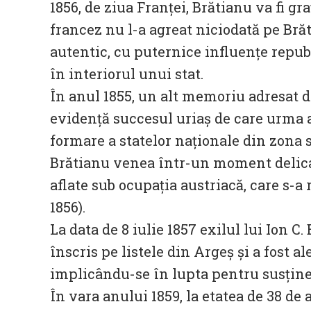
1856, de ziua Franței, Brătianu va fi gr
francez nu l-a agreat niciodată pe Bră
autentic, cu puternice influențe repub
în interiorul unui stat.
În anul 1855, un alt memoriu adresat de
evidență succesul uriaș de care urma 
formare a statelor naționale din zona su
Brătianu venea într-un moment delica
aflate sub ocupația austriacă, care s-a
1856).
La data de 8 iulie 1857 exilul lui Ion C.
înscris pe listele din Argeș și a fost 
implicându-se în lupta pentru susține
În vara anului 1859, la etatea de 38 de 