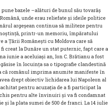
a pune bazele –alături de bunul său tovarăș
 Română, unde erau reliefate și ideile politice
tânărul argeșean continua să militeze pentru
cunoștință, printr-un memoriu, împăratului
ire a Țării Românești cu Moldova care să
fi creat la Dunăre un stat puternic, fapt care a
na iunie a aceluiași an, Ion C. Brătianu a fost
 găsise în locuința sa o tipografie clandestină
ea că românul imprima anumite manifeste în
avea drept obiectiv lichidarea lui Napoleon al
 achitat pentru acuzația de a fi participat la
chis pentru alte învinuiri și va fi condamnat
ie și la plata sumei de 500 de franci. La 14 iulie