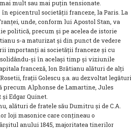
 mai mult sau mai puțin tensionate.
 în epicentrul societății franceze, la Paris. La
Franței, unde, conform lui Apostol Stan, va
e politică, precum și pe acelea de istorie
ătianu s-a maturizat și din punct de vedere
ii importanți ai societății franceze și cu
onsolidându-și în același timp și viziunile
apitala franceză, Ion Brătianu alături de alți
setii, frații Golescu ș.a. au dezvoltat legătur
nă precum Alphonse de Lamartine, Jules
t și Edgar Quinet.
u, alături de fratele său Dumitru și de C.A.
nor loji masonice care conțineau o
rșitul anului 1845, majoritatea tinerilor