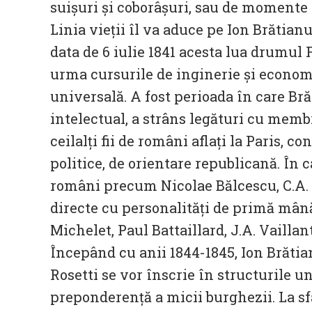
suișuri și coborâșuri, sau de momente
Linia vieții îl va aduce pe Ion Brătianu
data de 6 iulie 1841 acesta lua drumul 
urma cursurile de inginerie și economi
universală. A fost perioada în care Br
intelectual, a strâns legături cu membr
ceilalți fii de români aflați la Paris, c
politice, de orientare republicană. În c
români precum Nicolae Bălcescu, C.A. Ro
directe cu personalități de primă mâ
Michelet, Paul Battaillard, J.A. Vaillan
Începând cu anii 1844-1845, Ion Brătian
Rosetti se vor înscrie în structurile u
preponderență a micii burghezii. La sfâ