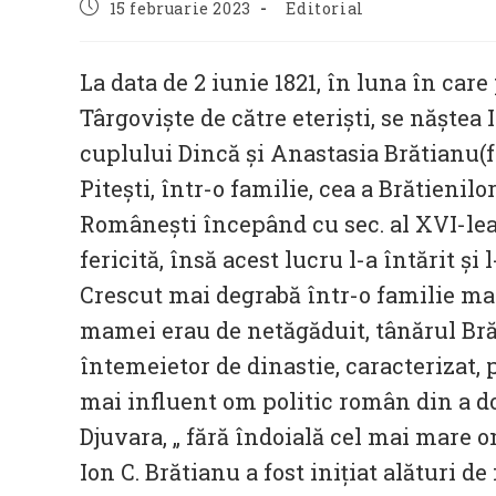
Post
Post
15 februarie 2023
Editorial
published:
category:
La data de 2 iunie 1821, în luna în ca
Târgoviște de către eteriști, se năștea I
cuplului Dincă și Anastasia Brătianu(f
Pitești, într-o familie, cea a Brătienil
Românești începând cu sec. al XVI-lea,
fericită, însă acest lucru l-a întărit ș
Crescut mai degrabă într-o familie matr
mamei erau de netăgăduit, tânărul Bră
întemeietor de dinastie, caracterizat, p
mai influent om politic român din a do
Djuvara, „ fără îndoială cel mai mare o
Ion C. Brătianu a fost inițiat alături de 