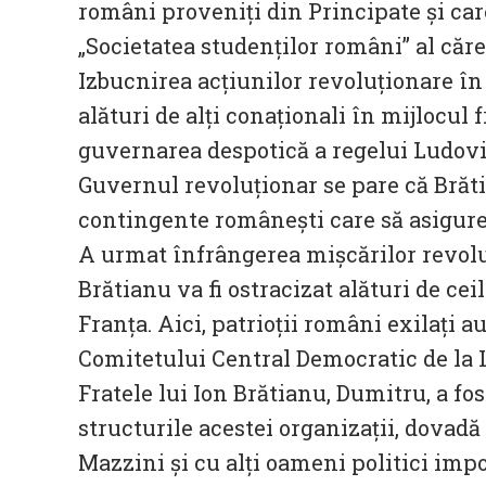
români proveniți din Principate și care 
„Societatea studenților români” al căre
Izbucnirea acțiunilor revoluționare în 
alături de alți conaționali în mijlocul
guvernarea despotică a regelui Ludovic
Guvernul revoluționar se pare că Brăti
contingente românești care să asigure
A urmat înfrângerea mișcărilor revoluț
Brătianu va fi ostracizat alături de ceil
Franța. Aici, patrioții români exilați 
Comitetului Central Democratic de la 
Fratele lui Ion Brătianu, Dumitru, a fo
structurile acestei organizații, dovad
Mazzini și cu alți oameni politici impo