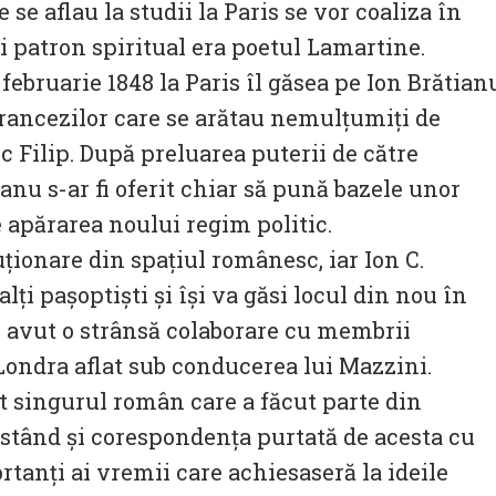
se aflau la studii la Paris se vor coaliza în
i patron spiritual era poetul Lamartine.
februarie 1848 la Paris îl găsea pe Ion Brătian
 francezilor care se arătau nemulțumiți de
 Filip. După preluarea puterii de către
anu s-ar fi oferit chiar să pună bazele unor
 apărarea noului regim politic.
ionare din spațiul românesc, iar Ion C.
alți pașoptiști și își va găsi locul din nou în
au avut o strânsă colaborare cu membrii
Londra aflat sub conducerea lui Mazzini.
st singurul român care a făcut parte din
ă stând și corespondența purtată de acesta cu
rtanți ai vremii care achiesaseră la ideile