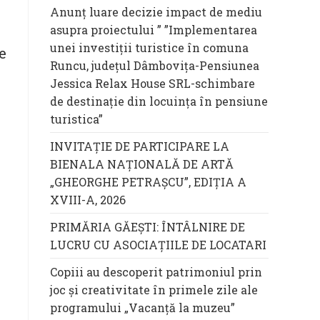
Anunț luare decizie impact de mediu
asupra proiectului ” ”Implementarea
unei investiții turistice în comuna
e
Runcu, județul Dâmbovița-Pensiunea
Jessica Relax House SRL-schimbare
de destinație din locuința în pensiune
turistica”
INVITAȚIE DE PARTICIPARE LA
BIENALA NAȚIONALĂ DE ARTĂ
„GHEORGHE PETRAȘCU”, EDIŢIA A
XVIII-A, 2026
PRIMĂRIA GĂEȘTI: ÎNTÂLNIRE DE
LUCRU CU ASOCIAȚIILE DE LOCATARI
Copiii au descoperit patrimoniul prin
joc și creativitate în primele zile ale
programului „Vacanță la muzeu”