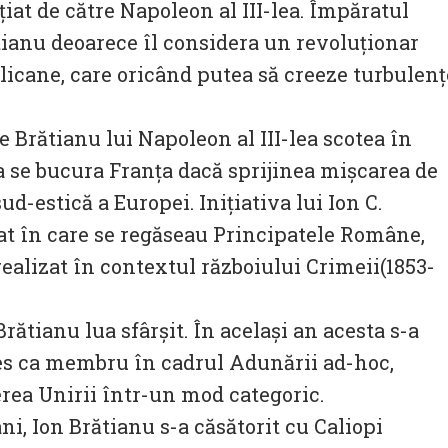
ațiat de către Napoleon al III-lea. Împăratul
tianu deoarece îl considera un revoluționar
licane, care oricând putea să creeze turbulenț
 Brătianu lui Napoleon al III-lea scotea în
a se bucura Franța dacă sprijinea mișcarea de
d-estică a Europei. Inițiativa lui Ion C.
t în care se regăseau Principatele Române,
 realizat în contextul războiului Crimeii(1853-
 Brătianu lua sfârșit. În același an acesta s-a
ales ca membru în cadrul Adunării ad-hoc,
rea Unirii într-un mod categoric.
ani, Ion Brătianu s-a căsătorit cu Caliopi