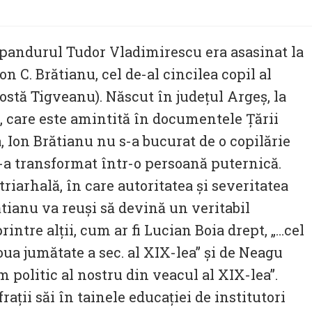
re pandurul Tudor Vladimirescu era asasinat la
on C. Brătianu, cel de-al cincilea copil al
ostă Tigveanu). Născut în județul Argeș, la
or, care este amintită în documentele Țării
 Ion Brătianu nu s-a bucurat de o copilărie
i l-a transformat într-o persoană puternică.
iarhală, în care autoritatea și severitatea
tianu va reuși să devină un veritabil
rintre alții, cum ar fi Lucian Boia drept, „…cel
ua jumătate a sec. al XIX-lea” și de Neagu
m politic al nostru din veacul al XIX-lea”.
frații săi în tainele educației de institutori