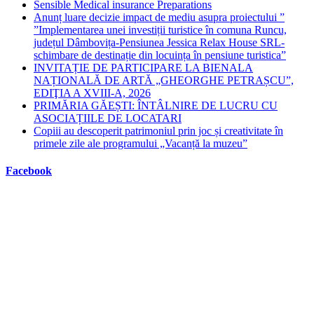
Sensible Medical insurance Preparations
Anunț luare decizie impact de mediu asupra proiectului ”
”Implementarea unei investiții turistice în comuna Runcu,
județul Dâmbovița-Pensiunea Jessica Relax House SRL-
schimbare de destinație din locuința în pensiune turistica”
INVITAȚIE DE PARTICIPARE LA BIENALA
NAȚIONALĂ DE ARTĂ „GHEORGHE PETRAȘCU”,
EDIŢIA A XVIII-A, 2026
PRIMĂRIA GĂEȘTI: ÎNTÂLNIRE DE LUCRU CU
ASOCIAȚIILE DE LOCATARI
Copiii au descoperit patrimoniul prin joc și creativitate în
primele zile ale programului „Vacanță la muzeu”
Facebook