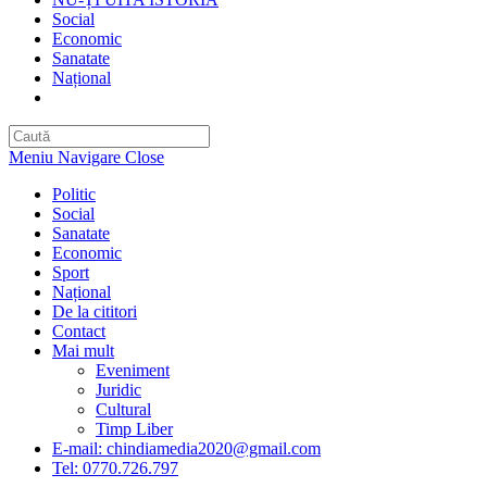
Social
Economic
Sanatate
Național
Toggle
website
search
Meniu Navigare
Close
Politic
Social
Sanatate
Economic
Sport
Național
De la cititori
Contact
Mai mult
Eveniment
Juridic
Cultural
Timp Liber
E-mail: chindiamedia2020@gmail.com
Tel: 0770.726.797