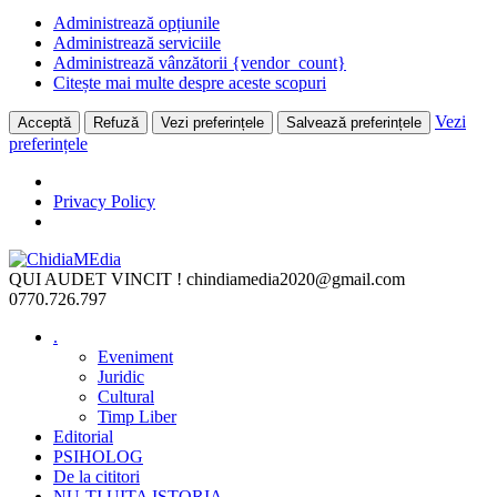
Administrează opțiunile
Administrează serviciile
Administrează vânzătorii {vendor_count}
Citește mai multe despre aceste scopuri
Vezi
Acceptă
Refuză
Vezi preferințele
Salvează preferințele
preferințele
Privacy Policy
Skip
to
QUI AUDET VINCIT !
chindiamedia2020@gmail.com
content
0770.726.797
.
Eveniment
Juridic
Cultural
Timp Liber
Editorial
PSIHOLOG
De la cititori
NU-ȚI UITA ISTORIA