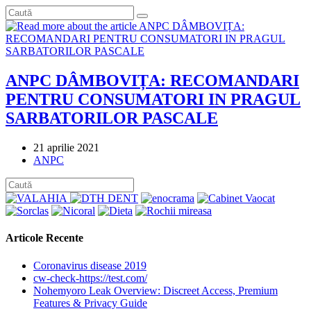
ANPC DÂMBOVIȚA: RECOMANDARI
PENTRU CONSUMATORI IN PRAGUL
SARBATORILOR PASCALE
Post
21 aprilie 2021
published:
Post
ANPC
category:
Articole Recente
Coronavirus disease 2019
cw-check-https://test.com/
Nohemyoro Leak Overview: Discreet Access, Premium
Features & Privacy Guide