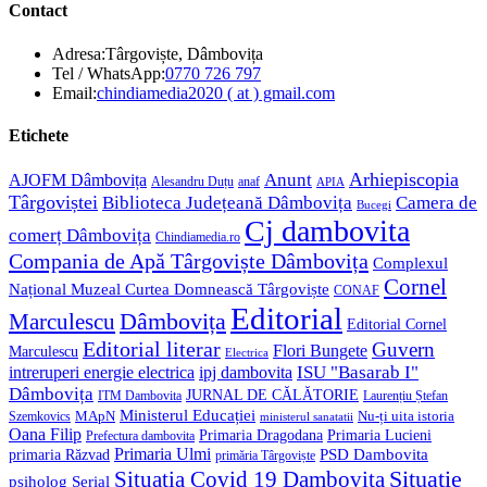
Contact
Adresa:
Târgoviște, Dâmbovița
Opens
Tel / WhatsApp:
0770 726 797
in
Opens
Email:
chindiamedia2020 ( at ) gmail.com
your
in
application
your
Etichete
application
Anunt
Arhiepiscopia
AJOFM Dâmbovița
Alesandru Duțu
anaf
APIA
Târgoviștei
Biblioteca Județeană Dâmbovița
Camera de
Bucegi
Cj dambovita
comerț Dâmbovița
Chindiamedia.ro
Compania de Apă Târgoviște Dâmbovița
Complexul
Cornel
Național Muzeal Curtea Domnească Târgoviște
CONAF
Editorial
Dâmbovița
Marculescu
Editorial Cornel
Editorial literar
Guvern
Flori Bungete
Marculescu
Electrica
ISU "Basarab I"
intreruperi energie electrica
ipj dambovita
Dâmbovița
JURNAL DE CĂLĂTORIE
Laurențiu Ștefan
ITM Dambovita
Ministerul Educației
MApN
Szemkovics
Nu-ți uita istoria
ministerul sanatatii
Oana Filip
Primaria Lucieni
Primaria Dragodana
Prefectura dambovita
Primaria Ulmi
primaria Răzvad
PSD Dambovita
primăria Târgoviște
Situație
Situatia Covid 19 Dambovita
psiholog
Serial