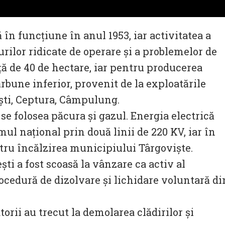
 în funcţiune în anul 1953, iar activitatea a
urilor ridicate de operare și a problemelor de
 de 40 de hectare, iar pentru producerea
ărbune inferior, provenit de la exploatările
şti, Ceptura, Câmpulung.
se folosea păcura şi gazul. Energia electrică
mul naţional prin două linii de 220 KV, iar în
tru încălzirea municipiului Târgoviște.
ti a fost scoasă la vânzare ca activ al
rocedură de dizolvare şi lichidare voluntară di
orii au trecut la demolarea clădirilor și