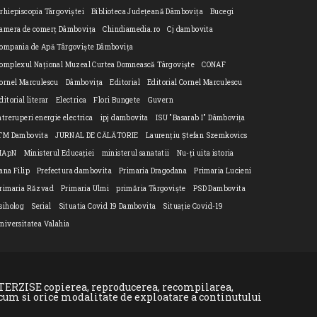
rhiepiscopia Târgoviștei
Biblioteca Județeană Dâmbovița
Bucegi
amera de comerț Dâmbovița
Chindiamedia.ro
Cj dambovita
ompania de Apă Târgoviște Dâmbovița
omplexul Național Muzeal Curtea Domnească Târgoviște
CONAF
ornel Marculescu
Dâmbovița
Editorial
Editorial Cornel Marculescu
ditorial literar
Electrica
Flori Bungete
Guvern
ntreruperi energie electrica
ipj dambovita
ISU "Basarab I" Dâmbovița
n
TM Dambovita
JURNAL DE CĂLĂTORIE
Laurențiu Ștefan Szemkovics
MApN
Ministerul Educației
ministerul sanatatii
Nu-ți uita istoria
ana Filip
Prefectura dambovita
Primaria Dragodana
Primaria Lucieni
rimaria Răzvad
Primaria Ulmi
primăria Târgoviște
PSD Dambovita
siholog
Serial
Situatia Covid 19 Dambovita
Situație Covid-19
niversitatea Valahia
INTERZISE copierea, reproducerea, recompilarea,
ecum si orice modalitate de exploatare a continutului