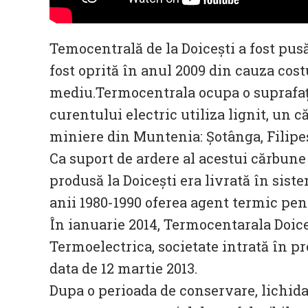
Temocentrală de la Doicești a fost pusă
fost oprită în anul 2009 din cauza cost
mediu.Termocentrala ocupa o suprafață
curentului electric utiliza lignit, un c
miniere din Muntenia: Şotânga, Filipe
Ca suport de ardere al acestui cărbune 
produsă la Doiceşti era livrată în siste
anii 1980-1990 oferea agent termic pen
În ianuarie 2014, Termocentarala Doiceș
Termoelectrica, societate intrată în p
data de 12 martie 2013.
Dupa o perioada de conservare, lichidat