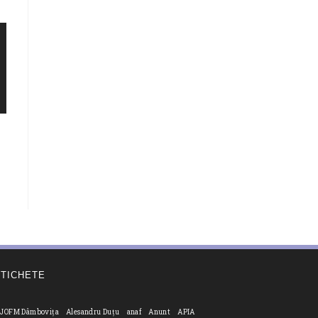
ETICHETE
JOFM Dâmbovița
Alesandru Duțu
anaf
Anunt
APIA