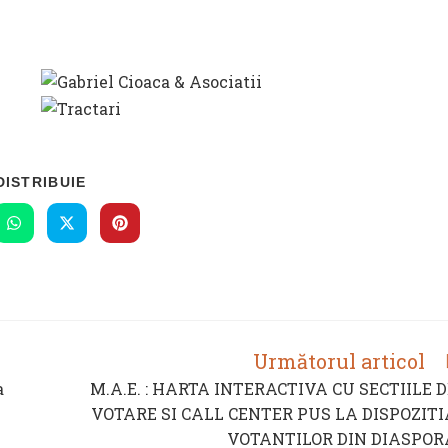
SHARE
DISTRIBUIE
THIS
CONTENT
s
Opens
Opens
Opens
in
in
in
a
a
a
new
new
new
ow
window
window
window
Următorul articol
a
M.A.E. : HARTA INTERACTIVA CU SECTIILE 
VOTARE SI CALL CENTER PUS LA DISPOZITI
VOTANTILOR DIN DIASPOR