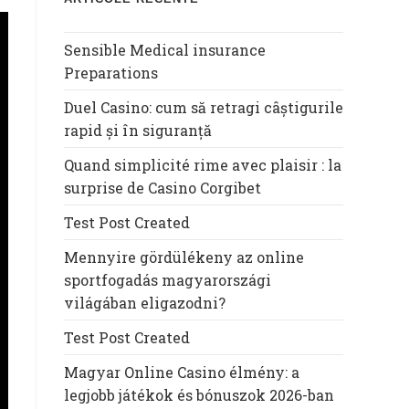
Sensible Medical insurance
Preparations
Duel Casino: cum să retragi câștigurile
rapid și în siguranță
Quand simplicité rime avec plaisir : la
surprise de Casino Corgibet
Test Post Created
Mennyire gördülékeny az online
sportfogadás magyarországi
világában eligazodni?
Test Post Created
Magyar Online Casino élmény: a
legjobb játékok és bónuszok 2026-ban