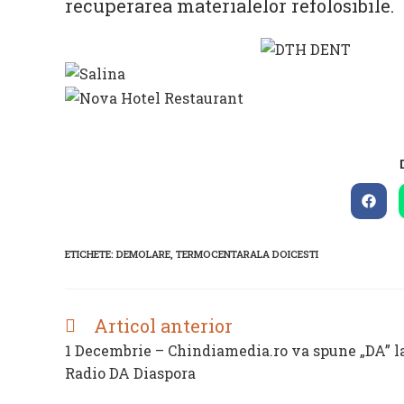
recuperarea materialelor refolosibile.
Open
in
a
new
ETICHETE
:
DEMOLARE
,
TERMOCENTARALA DOICESTI
wind
Articol anterior
READ
MORE
1 Decembrie – Chindiamedia.ro va spune „DA” l
ARTICLES
Radio DA Diaspora