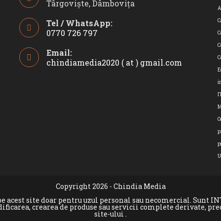
Târgoviște, Dâmbovița
A
C
Tel / WhatsApp:
0770 726 797
C
Opens
C
Email:
in
C
chindiamedia2020 ( at ) gmail.com
Opens
your
in
E
application
your
i
applicatio
I
O
p
p
U
Copyright 2026 - Chindia Media
e pe acest site doar pentru uzul personal sau necomercial. Sunt 
dificarea, crearea de produse sau servicii complete derivate, pr
site-ului .