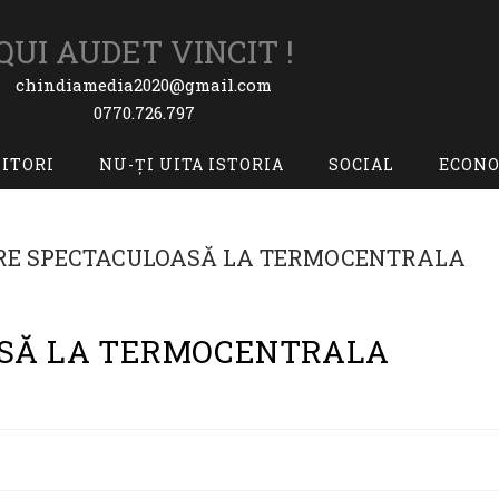
QUI AUDET VINCIT !
chindiamedia2020@gmail.com
0770.726.797
TITORI
NU-ȚI UITA ISTORIA
SOCIAL
ECON
SĂ LA TERMOCENTRALA