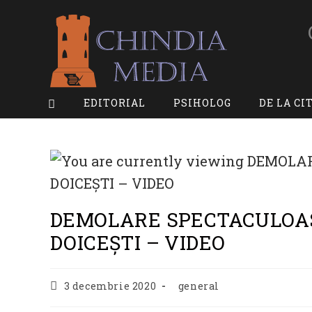
Skip
to
content
EDITORIAL
PSIHOLOG
DE LA CI
DEMOLARE SPECTACULOA
DOICEȘTI – VIDEO
Post
Post
3 decembrie 2020
general
published:
category: