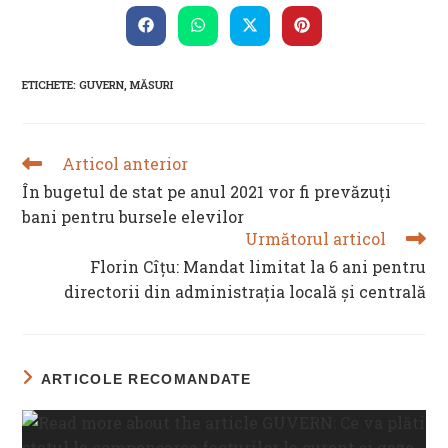
THIS
CONTENT
Opens
Opens
Opens
Opens
in
in
in
in
a
a
a
a
new
new
new
new
ETICHETE
:
GUVERN
,
MĂSURI
window
window
window
window
Articol anterior
READ
MORE
În bugetul de stat pe anul 2021 vor fi prevăzuți
ARTICLES
bani pentru bursele elevilor
Următorul articol
Florin Cîțu: Mandat limitat la 6 ani pentru
directorii din administrația locală și centrală
ARTICOLE RECOMANDATE