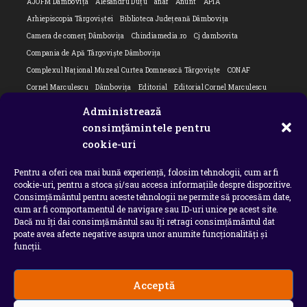
AJOFM Dâmbovița
Alesandru Duțu
anaf
Anunt
APIA
Arhiepiscopia Târgoviștei
Biblioteca Județeană Dâmbovița
Camera de comerț Dâmbovița
Chindiamedia.ro
Cj dambovita
Compania de Apă Târgoviște Dâmbovița
Complexul Național Muzeal Curtea Domnească Târgoviște
CONAF
Cornel Marculescu
Dâmbovița
Editorial
Editorial Cornel Marculescu
Editorial literar
Electrica
Flori Bungete
Guvern
Administrează
intreruperi energie electrica
ipj dambovita
ISU "Basarab I" Dâmbovița
consimțămintele pentru
Isu dambovita Basarab I Dambovita
ITM Dambovita
cookie-uri
JURNAL DE CĂLĂTORIE
Laurențiu Ștefan Szemkovics
MApN
Pentru a oferi cea mai bună experiență, folosim tehnologii, cum ar fi
Ministerul Educației
ministerul sanatatii
Nu-ți uita istoria
Oana Filip
cookie-uri, pentru a stoca și/sau accesa informațiile despre dispozitive.
Prefectura dambovita
Primaria Dragodana
Primaria Lucieni
Consimțământul pentru aceste tehnologii ne permite să procesăm date,
primaria Răzvad
Primaria Ulmi
primăria Târgoviște
PSD Dambovita
cum ar fi comportamentul de navigare sau ID-uri unice pe acest site.
Dacă nu îți dai consimțământul sau îți retragi consimțământul dat
psiholog
Serial
Situatia Covid 19 Dambovita
Situație Covid-19
poate avea afecte negative asupra unor anumite funcționalități și
Universitatea Valahia
funcții.
Acceptă
Copyright 2026 - Chindia Media