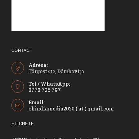
CONTACT
Adresa:
Târgoviște, Dâmbovița
Tel / WhatsApp:
0770 726 797
Opens
Email:
in
chindiamedia2020 ( at ) gmail.com
Opens
your
in
application
your
ETICHETE
applicatio