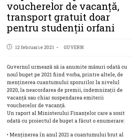
voucherelor de vacanță,
transport gratuit doar
pentru studenții orfani
Post
Post
12 februarie 2021
GUVERN
published:
category:
Guvernul urmează să ia anumite măsuri odată cu
noul buget pe 2021 fiind vorba, printre altele, de
menținerea cuantumului sporurilor la nivelul
2020, la neacordarea de premii, indemnizații de
vacanță sau chiar suspendarea emiterii
voucherelor de vacanță.
Un raport al Ministerului Finanțelor care a sosit
odată cu proiectul de buget a făcut o enumerare:
• Menținerea în anul 2021 a cuantumului brut al