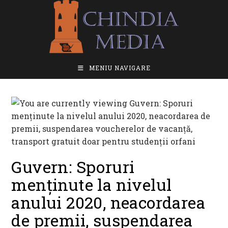
Skip
to
content
MENIU NAVIGARE
Guvern: Sporuri
menținute la nivelul
anului 2020, neacordarea
de premii, suspendarea