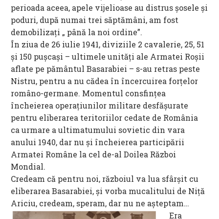
perioada aceea, apele vijelioase au distrus şosele şi
poduri, după numai trei săptămâni, am fost
demobilizaţi „ până la noi ordine”.
În ziua de 26 iulie 1941, diviziile 2 cavalerie, 25, 51
și 150 puşcaşi – ultimele unităţi ale Armatei Roşii
aflate pe pământul Basarabiei – s-au retras peste
Nistru, pentru a nu cădea în încercuirea forţelor
româno-germane. Momentul consfinţea
încheierea operaţiunilor militare desfăşurate
pentru eliberarea teritoriilor cedate de România
ca urmare a ultimatumului sovietic din vara
anului 1940, dar nu şi încheierea participării
Armatei Române la cel de-al Doilea Război
Mondial.
Credeam că pentru noi, războiul va lua sfârșit cu
eliberarea Basarabiei, și vorba mucalitului de Niță
Ariciu, credeam, speram, dar nu ne așteptam…
Era