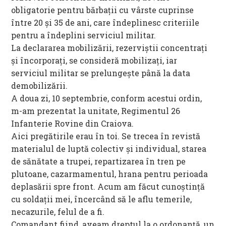
obligatorie pentru bărbaţii cu vârste cuprinse
între 20 şi 35 de ani, care îndeplinesc criteriile
pentru a îndeplini serviciul militar.
La declararea mobilizării, rezerviştii concentraţi
şi încorporaţi, se consideră mobilizaţi, iar
serviciul militar se prelungeşte până la data
demobilizării.
A doua zi, 10 septembrie, conform acestui ordin,
m-am prezentat la unitate, Regimentul 26
Infanterie Rovine din Craiova.
Aici pregătirile erau în toi. Se trecea în revistă
materialul de luptă colectiv și individual, starea
de sănătate a trupei, repartizarea în tren pe
plutoane, cazarmamentul, hrana pentru perioada
deplasării spre front. Acum am făcut cunoștință
cu soldații mei, încercând să le aflu temerile,
necazurile, felul de a fi.
Comandant fiind, aveam dreptul la o ordonanță, un