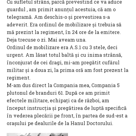
Cu sufletul strâns, parcă prevestind ce va aduce
guardul , am primit anunţul acestuia, că am o
telegramă. Am deschis-o şi prevestirea s-a
adeverit. Era ordinul de mobilizare şi trebuia să
mă prezint la regiment, în 24 ore de la emitere.
Deja trecuse o zi. Mai aveam una.
Ordinul de mobilizare era A.S.1 cu 3 stele, deci
urgent. Am lăsat totul baltă şi cu inima strânsă,
înconjurat de cei dragi, mi-am pregătit cufărul
militar şi a doua zi, la prima oră am fost prezent la
regiment.
M-am dus direct la Compania mea, Compania 5
plutonul de branduri 61. După ce am primit
efectele militare, echipaţi ca de război, am
început instrucţia şi pregătirea de luptă specifică
în vederea plecării pe front, în partea de sud-est a
oraşului pe dealurile de la Hanul Doctorului.