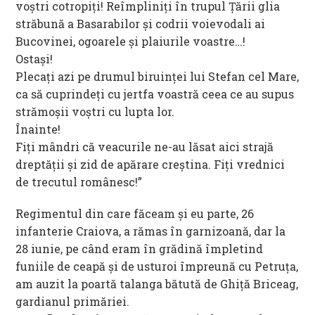
voștri cotropiți! Reîmpliniți în trupul Țării glia
străbună a Basarabilor și codrii voievodali ai
Bucovinei, ogoarele și plaiurile voastre…!
Ostași!
Plecați azi pe drumul biruinței lui Stefan cel Mare,
ca să cuprindeți cu jertfa voastră ceea ce au supus
strămoșii voștri cu lupta lor.
Înainte!
Fiți mândri că veacurile ne-au lăsat aici strajă
dreptății și zid de apărare creștina. Fiți vrednici
de trecutul românesc!”
Regimentul din care făceam şi eu parte, 26
infanterie Craiova, a rămas în garnizoană, dar la
28 iunie, pe când eram în grădină împletind
funiile de ceapă şi de usturoi împreună cu Petruţa,
am auzit la poartă talanga bătută de Ghiţă Briceag,
gardianul primăriei.