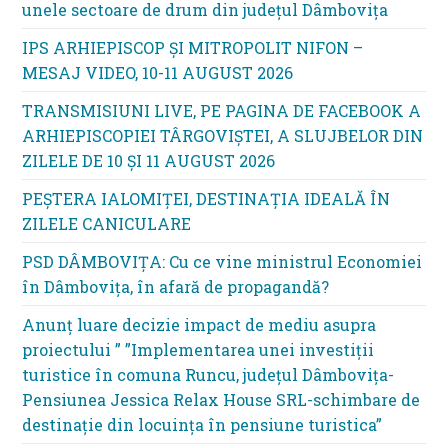
unele sectoare de drum din județul Dâmbovița
IPS ARHIEPISCOP ȘI MITROPOLIT NIFON –
MESAJ VIDEO, 10-11 AUGUST 2026
TRANSMISIUNI LIVE, PE PAGINA DE FACEBOOK A
ARHIEPISCOPIEI TÂRGOVIȘTEI, A SLUJBELOR DIN
ZILELE DE 10 ȘI 11 AUGUST 2026
PEȘTERA IALOMIȚEI, DESTINAȚIA IDEALĂ ÎN
ZILELE CANICULARE
PSD DÂMBOVIȚA: Cu ce vine ministrul Economiei
în Dâmbovița, în afară de propagandă?
Anunț luare decizie impact de mediu asupra
proiectului ” ”Implementarea unei investiții
turistice în comuna Runcu, județul Dâmbovița-
Pensiunea Jessica Relax House SRL-schimbare de
destinație din locuința în pensiune turistica”