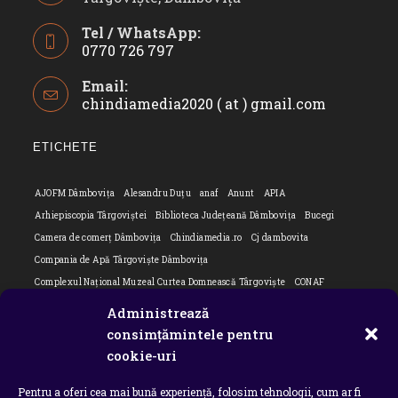
Tel / WhatsApp:
0770 726 797
Opens
Email:
in
chindiamedia2020 ( at ) gmail.com
Opens
your
in
application
your
ETICHETE
applicatio
AJOFM Dâmbovița
Alesandru Duțu
anaf
Anunt
APIA
Arhiepiscopia Târgoviștei
Biblioteca Județeană Dâmbovița
Bucegi
Camera de comerț Dâmbovița
Chindiamedia.ro
Cj dambovita
Compania de Apă Târgoviște Dâmbovița
Complexul Național Muzeal Curtea Domnească Târgoviște
CONAF
Cornel Marculescu
Dâmbovița
Editorial
Editorial Cornel Marculescu
Administrează
Editorial literar
Electrica
Flori Bungete
Guvern
consimțămintele pentru
intreruperi energie electrica
ipj dambovita
ISU "Basarab I" Dâmbovița
cookie-uri
ITM Dambovita
JURNAL DE CĂLĂTORIE
Laurențiu Ștefan Szemkovics
Pentru a oferi cea mai bună experiență, folosim tehnologii, cum ar fi
MApN
Ministerul Educației
ministerul sanatatii
Nu-ți uita istoria