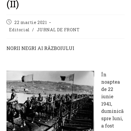
(II)
Post
22 martie 2021
published:
Post
Editorial
/
JURNAL DE FRONT
category:
NORII NEGRI AI RĂZBOIULUI
În
noaptea
de 22
iunie
1941,
duminică
spre luni,
a fost