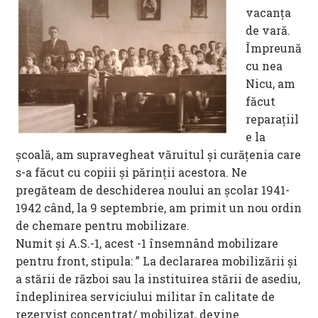
vacanţa
de vară.
Împreună
cu nea
Nicu, am
făcut
reparaţiil
e la
şcoală, am supravegheat văruitul şi curăţenia care
s-a făcut cu copiii şi părinţii acestora. Ne
pregăteam de deschiderea noului an şcolar 1941-
1942 când, la 9 septembrie, am primit un nou ordin
de chemare pentru mobilizare.
Numit și A.S.-1, acest -1 însemnând mobilizare
pentru front, stipula: ” La declararea mobilizării şi
a stării de război sau la instituirea stării de asediu,
îndeplinirea serviciului militar în calitate de
rezervist concentrat/ mobilizat, devine