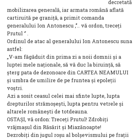
decretată
mobilizarea generală, iar armata română aflată
cartiruită pe graniţă, a primit comanda
generalului Ion Antonescu ‚’’.. vă ordon, treceţi
Prutul ‘’ .
Ordinul de atac al generalului Ion Antonescu suna
astfel:
„V-am făgăduit din prima zi a noii domnii și a
luptei mele naționale, să vă duc la biruință, să
șterg pata de dezonoare din CARTEA NEAMULUI
și umbra de umilire de pe fruntea și epoleții
voștri.
Azi a sosit ceasul celei mai sfinte lupte, lupta
drepturilor strămoșești, lupta pentru vetrele și
altarele românești de totdeauna.
OSTAȘI, vă ordon: Treceți Prutul! Zdrobiți
vrăjmașul din Răsărit și Miazănoapte!
Dezrobiți din jugul roșu al bolșevismului pe frații