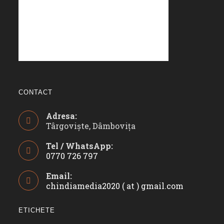
CONTACT
Adresa:
Târgoviște, Dâmbovița
Tel / WhatsApp:
0770 726 797
Opens
Email:
in
chindiamedia2020 ( at ) gmail.com
Opens
your
in
application
your
ETICHETE
applicatio