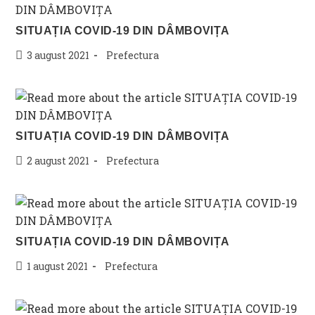
SITUAȚIA COVID-19 DIN DÂMBOVIȚA
Post
Post
3 august 2021
Prefectura
published:
category:
SITUAȚIA COVID-19 DIN DÂMBOVIȚA
Post
Post
2 august 2021
Prefectura
published:
category:
SITUAȚIA COVID-19 DIN DÂMBOVIȚA
Post
Post
1 august 2021
Prefectura
published:
category: