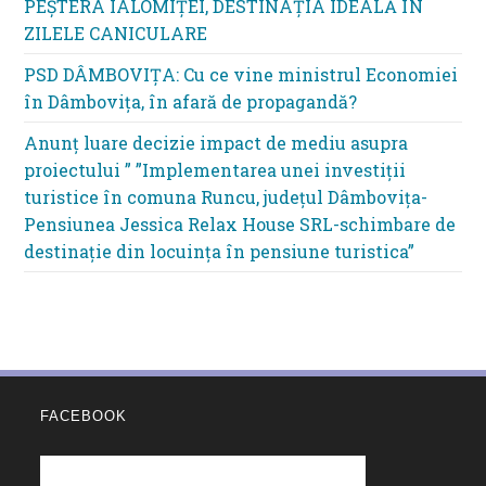
PEȘTERA IALOMIȚEI, DESTINAȚIA IDEALĂ ÎN
ZILELE CANICULARE
PSD DÂMBOVIȚA: Cu ce vine ministrul Economiei
în Dâmbovița, în afară de propagandă?
Anunț luare decizie impact de mediu asupra
proiectului ” ”Implementarea unei investiții
turistice în comuna Runcu, județul Dâmbovița-
Pensiunea Jessica Relax House SRL-schimbare de
destinație din locuința în pensiune turistica”
FACEBOOK