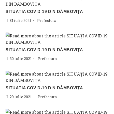
SITUAȚIA COVID-19 DIN DÂMBOVIȚA
Post
Post
31 iulie 2021
Prefectura
published:
category:
SITUAȚIA COVID-19 DIN DÂMBOVIȚA
Post
Post
30 iulie 2021
Prefectura
published:
category:
SITUAȚIA COVID-19 DIN DÂMBOVIȚA
Post
Post
29 iulie 2021
Prefectura
published:
category: