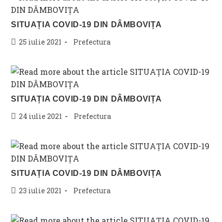
SITUAȚIA COVID-19 DIN DÂMBOVIȚA
Post
Post
25 iulie 2021
Prefectura
published:
category:
SITUAȚIA COVID-19 DIN DÂMBOVIȚA
Post
Post
24 iulie 2021
Prefectura
published:
category:
SITUAȚIA COVID-19 DIN DÂMBOVIȚA
Post
Post
23 iulie 2021
Prefectura
published:
category: