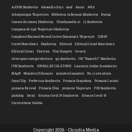
AJOFM Dâmbovița
Alesandru Duțu
anaf
Anunt
APIA
Arhiepiscopia Târgoviștei
Biblioteca Județeană Dâmbovița
Bucegi
Camera de comerț Dâmbovița
Chindiamedia.ro
Cj dambovita
Compania de Apă Târgoviște Dâmbovița
Complexul Național Muzeal Curtea Domnească Târgoviște
CONAF
Cornel Marculescu
Dâmbovița
Editorial
Editorial Cornel Marculescu
Editorial literar
Electrica
Flori Bungete
Guvern
intreruperi energie electrica
ipj dambovita
ISU "Basarab I" Dâmbovița
ITM Dambovita
JURNAL DE CĂLĂTORIE
Laurențiu Ștefan Szemkovics
MApN
Ministerul Educației
ministerul sanatatii
Nu-ți uita istoria
Oana Filip
Prefectura dambovita
Primaria Dragodana
Primaria Lucieni
primaria Răzvad
Primaria Ulmi
primăria Târgoviște
PSD Dambovita
psiholog
Serial
Situatia Covid 19 Dambovita
Situație Covid-19
Universitatea Valahia
Copyright 2026 - Chindia Media