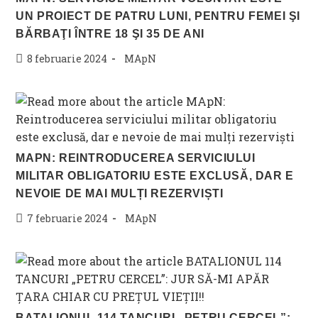
UN PROIECT DE PATRU LUNI, PENTRU FEMEI ŞI
BĂRBAŢI ÎNTRE 18 ŞI 35 DE ANI
Post
Post
8 februarie 2024
MApN
published:
category:
MAPN: REINTRODUCEREA SERVICIULUI
MILITAR OBLIGATORIU ESTE EXCLUSĂ, DAR E
NEVOIE DE MAI MULȚI REZERVIȘTI
Post
Post
7 februarie 2024
MApN
published:
category:
BATALIONUL 114 TANCURI „PETRU CERCEL”: