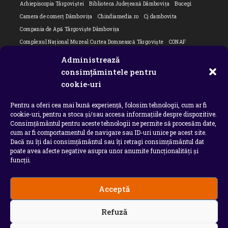
Arhiepiscopia Târgoviștei
Biblioteca Județeană Dâmbovița
Bucegi
Camera de comerț Dâmbovița
Chindiamedia.ro
Cj dambovita
Compania de Apă Târgoviște Dâmbovița
Complexul Național Muzeal Curtea Domnească Târgoviște
CONAF
Cornel Marculescu
Dâmbovița
Editorial
Editorial Cornel Marculescu
Administrează
Editorial literar
Electrica
Flori Bungete
Guvern
consimțămintele pentru
intreruperi energie electrica
ipj dambovita
ISU "Basarab I" Dâmbovița
cookie-uri
ITM Dambovita
JURNAL DE CĂLĂTORIE
Laurențiu Ștefan Szemkovics
Pentru a oferi cea mai bună experiență, folosim tehnologii, cum ar fi
MApN
Ministerul Educației
ministerul sanatatii
Nu-ți uita istoria
cookie-uri, pentru a stoca și/sau accesa informațiile despre dispozitive.
Oana Filip
Prefectura dambovita
Primaria Dragodana
Primaria Lucieni
Consimțământul pentru aceste tehnologii ne permite să procesăm date,
primaria Răzvad
Primaria Ulmi
primăria Târgoviște
PSD Dambovita
cum ar fi comportamentul de navigare sau ID-uri unice pe acest site.
Dacă nu îți dai consimțământul sau îți retragi consimțământul dat
psiholog
Serial
Situatia Covid 19 Dambovita
Situație Covid-19
poate avea afecte negative asupra unor anumite funcționalități și
Universitatea Valahia
funcții.
Acceptă
Copyright 2026 - Chindia Media
Refuză
Utilizatorii pot descarca si tipari continut de pe acest
site doar pentru uzul personal sau necomercial. Sunt