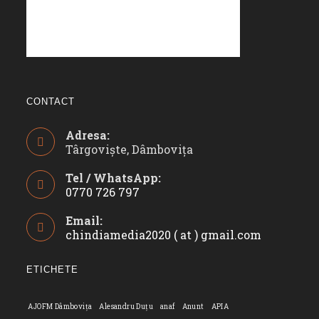
CONTACT
Adresa:
Târgoviște, Dâmbovița
Tel / WhatsApp:
0770 726 797
Opens
Email:
in
chindiamedia2020 ( at ) gmail.com
Opens
your
in
application
your
ETICHETE
applicatio
AJOFM Dâmbovița
Alesandru Duțu
anaf
Anunt
APIA