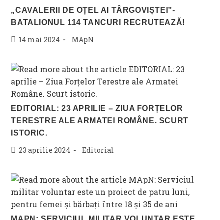
„CAVALERII DE OȚEL AI TÂRGOVIȘTEI”-
BATALIONUL 114 TANCURI RECRUTEAZĂ!
Post
Post
14 mai 2024
MApN
published:
category:
EDITORIAL: 23 APRILIE – ZIUA FORȚELOR
TERESTRE ALE ARMATEI ROMÂNE. SCURT
ISTORIC.
Post
Post
23 aprilie 2024
Editorial
published:
category:
MAPN: SERVICIUL MILITAR VOLUNTAR ESTE