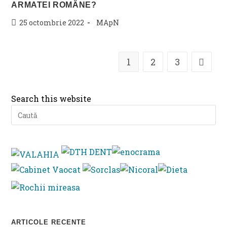
ARMATEI ROMÂNE?
Post
Post
25 octombrie 2022
MApN
published:
category:
1
2
3
Go to t
Search this website
Pre
Es
to
clo
th
se
pan
ARTICOLE RECENTE