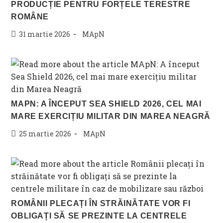
PRODUCȚIE PENTRU FORȚELE TERESTRE
ROMÂNE
Post
Post
31 martie 2026
MApN
published:
category:
MAPN: A ÎNCEPUT SEA SHIELD 2026, CEL MAI
MARE EXERCIȚIU MILITAR DIN MAREA NEAGRĂ
Post
Post
25 martie 2026
MApN
published:
category:
ROMÂNII PLECAȚI ÎN STRĂINĂTATE VOR FI
OBLIGAȚI SĂ SE PREZINTE LA CENTRELE