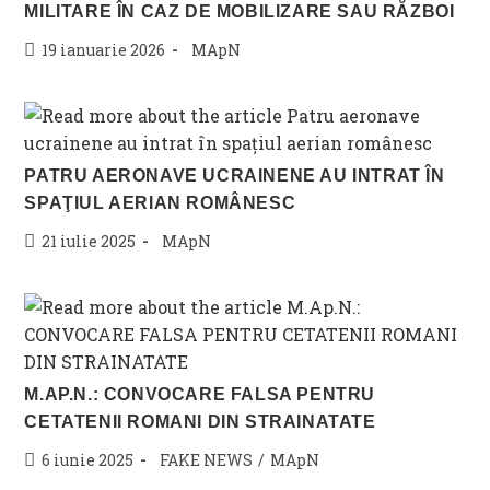
MILITARE ÎN CAZ DE MOBILIZARE SAU RĂZBOI
Post
Post
19 ianuarie 2026
MApN
published:
category:
PATRU AERONAVE UCRAINENE AU INTRAT ÎN
SPAŢIUL AERIAN ROMÂNESC
Post
Post
21 iulie 2025
MApN
published:
category:
M.AP.N.: CONVOCARE FALSA PENTRU
CETATENII ROMANI DIN STRAINATATE
Post
Post
6 iunie 2025
FAKE NEWS
/
MApN
published:
category: