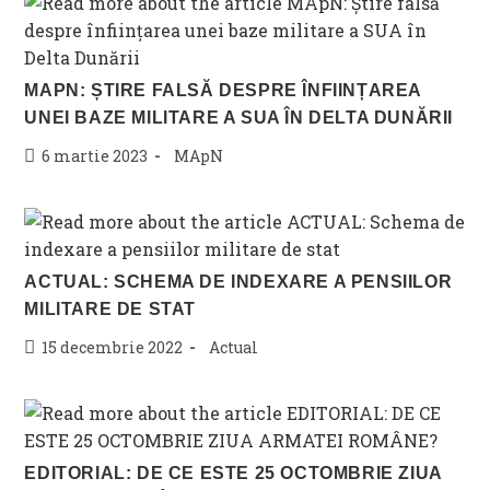
MAPN: ȘTIRE FALSĂ DESPRE ÎNFIINȚAREA
UNEI BAZE MILITARE A SUA ÎN DELTA DUNĂRII
Post
Post
6 martie 2023
MApN
published:
category:
ACTUAL: SCHEMA DE INDEXARE A PENSIILOR
MILITARE DE STAT
Post
Post
15 decembrie 2022
Actual
published:
category:
EDITORIAL: DE CE ESTE 25 OCTOMBRIE ZIUA