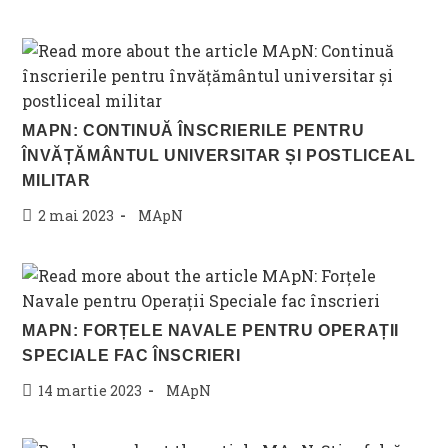
published:
category:
MAPN: CONTINUĂ ÎNSCRIERILE PENTRU
ÎNVĂȚĂMÂNTUL UNIVERSITAR ȘI POSTLICEAL
MILITAR
Post
Post
2 mai 2023
MApN
published:
category:
MAPN: FORȚELE NAVALE PENTRU OPERAȚII
SPECIALE FAC ÎNSCRIERI
Post
Post
14 martie 2023
MApN
published:
category: