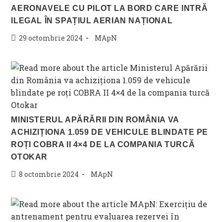
AERONAVELE CU PILOT LA BORD CARE INTRĂ
ILEGAL ÎN SPAȚIUL AERIAN NAȚIONAL
Post
Post
29 octombrie 2024
MApN
published:
category:
MINISTERUL APĂRĂRII DIN ROMÂNIA VA
ACHIZIȚIONA 1.059 DE VEHICULE BLINDATE PE
ROȚI COBRA II 4×4 DE LA COMPANIA TURCĂ
OTOKAR
Post
Post
8 octombrie 2024
MApN
published:
category: