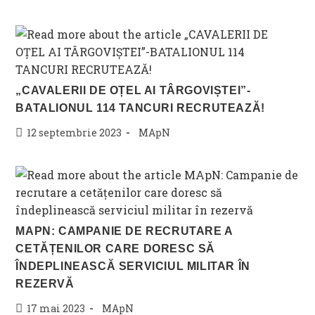
published:
category:
„CAVALERII DE OȚEL AI TÂRGOVIȘTEI”-
BATALIONUL 114 TANCURI RECRUTEAZĂ!
Post
Post
12 septembrie 2023
MApN
published:
category:
MAPN: CAMPANIE DE RECRUTARE A
CETĂȚENILOR CARE DORESC SĂ
ÎNDEPLINEASCĂ SERVICIUL MILITAR ÎN
REZERVĂ
Post
Post
17 mai 2023
MApN