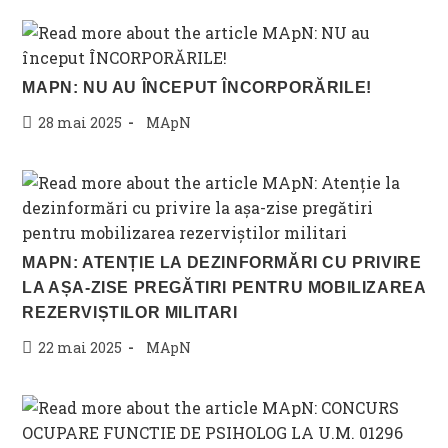
MAPN: NU AU ÎNCEPUT ÎNCORPORĂRILE!
Post
Post
28 mai 2025
MApN
published:
category:
MAPN: ATENȚIE LA DEZINFORMĂRI CU PRIVIRE
LA AȘA-ZISE PREGĂTIRI PENTRU MOBILIZAREA
REZERVIȘTILOR MILITARI
Post
Post
22 mai 2025
MApN
published:
category: