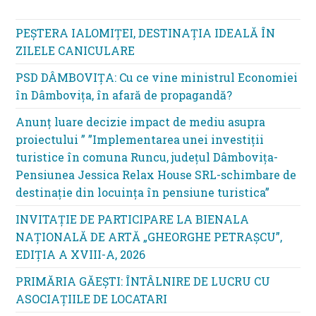
PEȘTERA IALOMIȚEI, DESTINAȚIA IDEALĂ ÎN
ZILELE CANICULARE
PSD DÂMBOVIȚA: Cu ce vine ministrul Economiei
în Dâmbovița, în afară de propagandă?
Anunț luare decizie impact de mediu asupra
proiectului ” ”Implementarea unei investiții
turistice în comuna Runcu, județul Dâmbovița-
Pensiunea Jessica Relax House SRL-schimbare de
destinație din locuința în pensiune turistica”
INVITAȚIE DE PARTICIPARE LA BIENALA
NAȚIONALĂ DE ARTĂ „GHEORGHE PETRAȘCU”,
EDIŢIA A XVIII-A, 2026
PRIMĂRIA GĂEȘTI: ÎNTÂLNIRE DE LUCRU CU
ASOCIAȚIILE DE LOCATARI