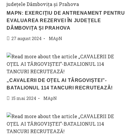
MAPN: EXERCIŢIU DE ANTRENAMENT PENTRU
EVALUAREA REZERVEI ÎN JUDEȚELE
DÂMBOVIȚA ȘI PRAHOVA
Post
Post
27 august 2024
MApN
published:
category:
„CAVALERII DE OȚEL AI TÂRGOVIȘTEI”-
BATALIONUL 114 TANCURI RECRUTEAZĂ!
Post
Post
15 mai 2024
MApN
published:
category: