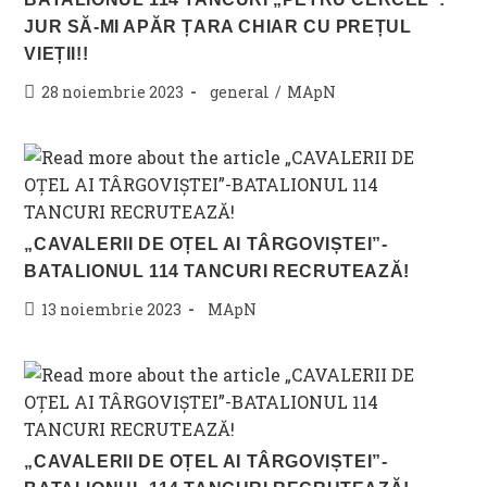
JUR SĂ-MI APĂR ȚARA CHIAR CU PREȚUL
VIEȚII!!
Post
Post
28 noiembrie 2023
general
/
MApN
published:
category:
„CAVALERII DE OȚEL AI TÂRGOVIȘTEI”-
BATALIONUL 114 TANCURI RECRUTEAZĂ!
Post
Post
13 noiembrie 2023
MApN
published:
category:
„CAVALERII DE OȚEL AI TÂRGOVIȘTEI”-