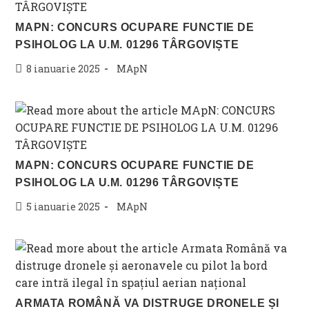
MAPN: CONCURS OCUPARE FUNCTIE DE
PSIHOLOG LA U.M. 01296 TÂRGOVIȘTE
Post
Post
8 ianuarie 2025
MApN
published:
category:
MAPN: CONCURS OCUPARE FUNCTIE DE
PSIHOLOG LA U.M. 01296 TÂRGOVIȘTE
Post
Post
5 ianuarie 2025
MApN
published:
category:
ARMATA ROMÂNĂ VA DISTRUGE DRONELE ȘI