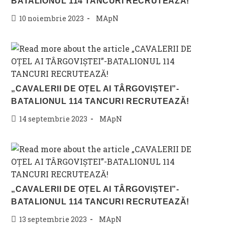
BATALIONUL 114 TANCURI RECRUTEAZĂ!
Post
Post
10 noiembrie 2023
MApN
published:
category:
„CAVALERII DE OȚEL AI TÂRGOVIȘTEI”-
BATALIONUL 114 TANCURI RECRUTEAZĂ!
Post
Post
14 septembrie 2023
MApN
published:
category:
„CAVALERII DE OȚEL AI TÂRGOVIȘTEI”-
BATALIONUL 114 TANCURI RECRUTEAZĂ!
Post
Post
13 septembrie 2023
MApN