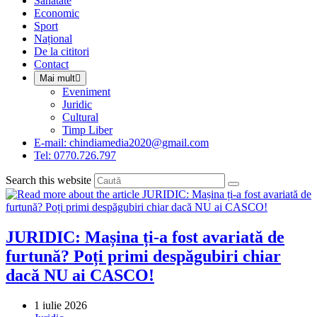
Sanatate
panel.
Economic
Sport
Național
De la cititori
Contact
Mai mult
Eveniment
Juridic
Cultural
Timp Liber
E-mail: chindiamedia2020@gmail.com
Tel: 0770.726.797
Search this website
JURIDIC: Mașina ți-a fost avariată de
furtună? Poți primi despăgubiri chiar
dacă NU ai CASCO!
Post
1 iulie 2026