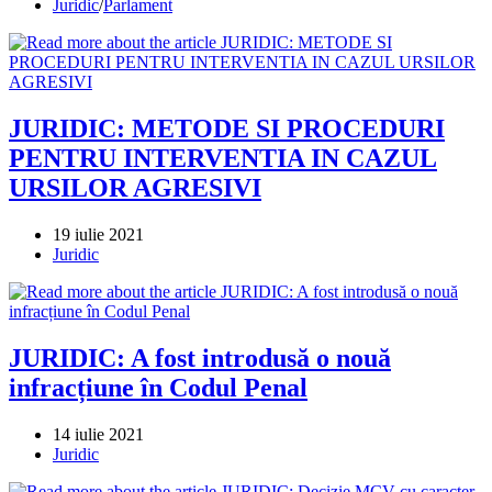
published:
Post
Juridic
/
Parlament
category:
JURIDIC: METODE SI PROCEDURI
PENTRU INTERVENTIA IN CAZUL
URSILOR AGRESIVI
Post
19 iulie 2021
published:
Post
Juridic
category:
JURIDIC: A fost introdusă o nouă
infracțiune în Codul Penal
Post
14 iulie 2021
published:
Post
Juridic
category: