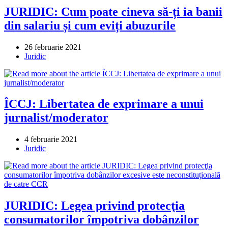
JURIDIC: Cum poate cineva să-ți ia banii
din salariu și cum eviți abuzurile
Post
26 februarie 2021
published:
Post
Juridic
category:
ÎCCJ: Libertatea de exprimare a unui
jurnalist/moderator
Post
4 februarie 2021
published:
Post
Juridic
category:
JURIDIC: Legea privind protecţia
consumatorilor împotriva dobânzilor