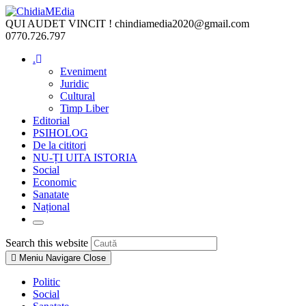
Skip
to
QUI AUDET VINCIT !
chindiamedia2020@gmail.com
content
0770.726.797
.
Eveniment
Juridic
Cultural
Timp Liber
Editorial
PSIHOLOG
De la cititori
NU-ȚI UITA ISTORIA
Social
Economic
Sanatate
Național
Toggle
website
Press
Search this website
search
Escape
Meniu Navigare
Close
to
close
Politic
the
Social
search