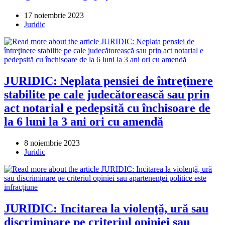
Post
17 noiembrie 2023
published:
Post
Juridic
category:
JURIDIC: Neplata pensiei de întreţinere
stabilite pe cale judecătorească sau prin
act notarial e pedepsită cu închisoare de
la 6 luni la 3 ani ori cu amendă
Post
8 noiembrie 2023
published:
Post
Juridic
category:
JURIDIC: Incitarea la violenţă, ură sau
discriminare pe criteriul opiniei sau