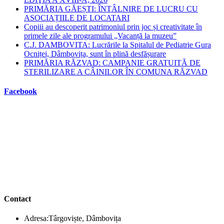
PRIMĂRIA GĂEȘTI: ÎNTÂLNIRE DE LUCRU CU
ASOCIAȚIILE DE LOCATARI
Copiii au descoperit patrimoniul prin joc și creativitate în
primele zile ale programului „Vacanță la muzeu”
C.J. DAMBOVITA: Lucrările la Spitalul de Pediatrie Gura
Ocniței, Dâmbovița, sunt în plină desfășurare
PRIMĂRIA RĂZVAD: CAMPANIE GRATUITĂ DE
STERILIZARE A CÂINILOR ÎN COMUNA RĂZVAD
Facebook
Contact
Adresa:
Târgoviște, Dâmbovița