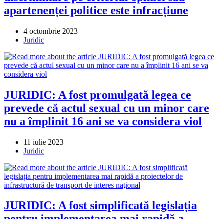
apartenenței politice este infracțiune
Post
4 octombrie 2023
published:
Post
Juridic
category:
JURIDIC: A fost promulgată legea ce
prevede că actul sexual cu un minor care
nu a împlinit 16 ani se va considera viol
Post
11 iulie 2023
published:
Post
Juridic
category:
JURIDIC: A fost simplificată legislația
pentru implementarea mai rapidă a