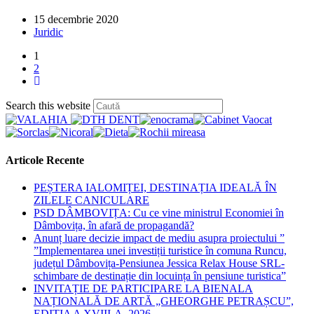
Post
15 decembrie 2020
published:
Post
Juridic
category:
1
2
Go
to
Press
Search this website
the
Escape
next
to
page
close
the
Articole Recente
search
panel.
PEȘTERA IALOMIȚEI, DESTINAȚIA IDEALĂ ÎN
ZILELE CANICULARE
PSD DÂMBOVIȚA: Cu ce vine ministrul Economiei în
Dâmbovița, în afară de propagandă?
Anunț luare decizie impact de mediu asupra proiectului ”
”Implementarea unei investiții turistice în comuna Runcu,
județul Dâmbovița-Pensiunea Jessica Relax House SRL-
schimbare de destinație din locuința în pensiune turistica”
INVITAȚIE DE PARTICIPARE LA BIENALA
NAȚIONALĂ DE ARTĂ „GHEORGHE PETRAȘCU”,
EDIŢIA A XVIII-A, 2026