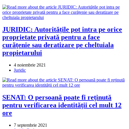
category:
JURIDIC: Autoritățile pot intra pe orice
proprietate privată pentru a face
curățenie sau deratizare pe cheltuiala
propietarului
Post
4 noiembrie 2021
published:
Post
Juridic
category:
SENAT: O persoană poate fi reținută
pentru verificarea identității cel mult 12
ore
Post
7 septembrie 2021