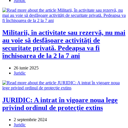
published:
Post
Juridic
category:
Militarii, în activitate sau rezervă, nu mai
au voie să desfășoare activități de
securitate privată. Pedeapsa va fi
închisoarea de la 2 la 7 ani
Post
26 iunie 2025
published:
Post
Juridic
category:
JURIDIC: A intrat în vigoare noua lege
privind ordinul de protecţie extins
Post
2 septembrie 2024
published:
Post
Juridic