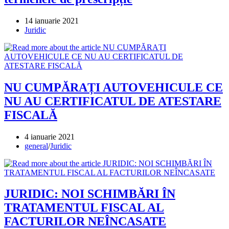
Post
14 ianuarie 2021
published:
Post
Juridic
category:
NU CUMPĂRAȚI AUTOVEHICULE CE
NU AU CERTIFICATUL DE ATESTARE
FISCALĂ
Post
4 ianuarie 2021
published:
Post
general
/
Juridic
category:
JURIDIC: NOI SCHIMBĂRI ÎN
TRATAMENTUL FISCAL AL
FACTURILOR NEÎNCASATE