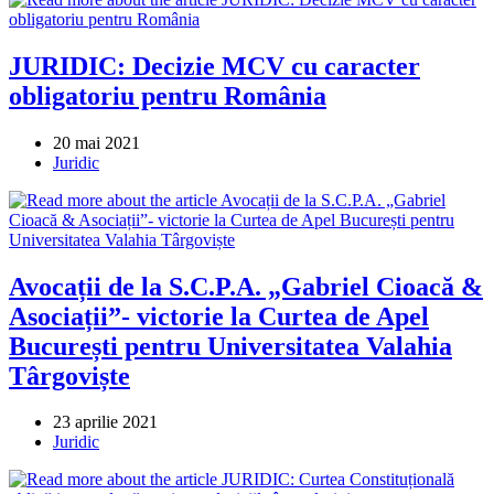
JURIDIC: Decizie MCV cu caracter
obligatoriu pentru România
Post
20 mai 2021
published:
Post
Juridic
category:
Avocații de la S.C.P.A. „Gabriel Cioacă &
Asociații”- victorie la Curtea de Apel
București pentru Universitatea Valahia
Târgoviște
Post
23 aprilie 2021
published:
Post
Juridic
category: