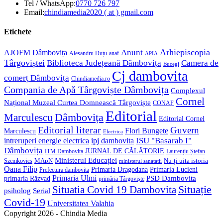
Opens
Tel / WhatsApp:
0770 726 797
in
Opens
Email:
chindiamedia2020 ( at ) gmail.com
your
in
application
your
Etichete
application
Anunt
Arhiepiscopia
AJOFM Dâmbovița
Alesandru Duțu
anaf
APIA
Târgoviștei
Biblioteca Județeană Dâmbovița
Camera de
Bucegi
Cj dambovita
comerț Dâmbovița
Chindiamedia.ro
Compania de Apă Târgoviște Dâmbovița
Complexul
Cornel
Național Muzeal Curtea Domnească Târgoviște
CONAF
Editorial
Dâmbovița
Marculescu
Editorial Cornel
Editorial literar
Guvern
Flori Bungete
Marculescu
Electrica
ISU "Basarab I"
intreruperi energie electrica
ipj dambovita
Dâmbovița
JURNAL DE CĂLĂTORIE
Laurențiu Ștefan
ITM Dambovita
Ministerul Educației
MApN
Szemkovics
Nu-ți uita istoria
ministerul sanatatii
Oana Filip
Primaria Lucieni
Primaria Dragodana
Prefectura dambovita
Primaria Ulmi
primaria Răzvad
PSD Dambovita
primăria Târgoviște
Situație
Situatia Covid 19 Dambovita
psiholog
Serial
Covid-19
Universitatea Valahia
Copyright 2026 - Chindia Media