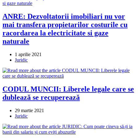
ANRE: Dezvoltatorii imobiliari nu vor
mai transfera propietarilor costurile cu
racordarea la electricitate si gaze
naturale
Post
1 aprilie 2021
published:
Post
Juridic
category:
CODUL MUNCII: Liberele legale care se
dublează se recuperează
Post
29 martie 2021
published:
Post
Juridic
category: