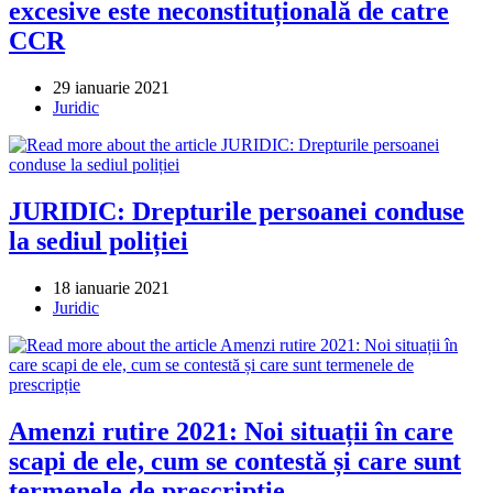
excesive este neconstituțională de catre
CCR
Post
29 ianuarie 2021
published:
Post
Juridic
category:
JURIDIC: Drepturile persoanei conduse
la sediul poliției
Post
18 ianuarie 2021
published:
Post
Juridic
category:
Amenzi rutire 2021: Noi situații în care
scapi de ele, cum se contestă și care sunt
termenele de prescripție