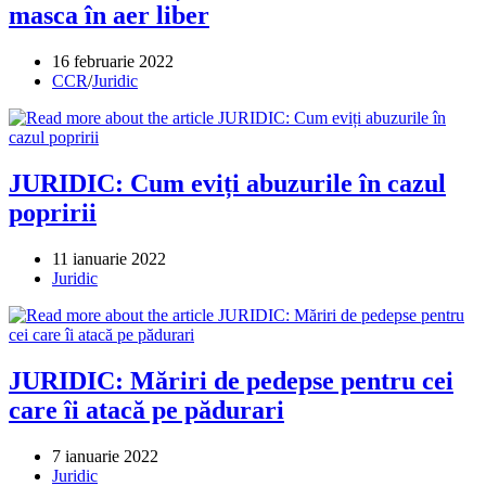
masca în aer liber
Post
16 februarie 2022
published:
Post
CCR
/
Juridic
category:
JURIDIC: Cum eviți abuzurile în cazul
popririi
Post
11 ianuarie 2022
published:
Post
Juridic
category:
JURIDIC: Măriri de pedepse pentru cei
care îi atacă pe pădurari
Post
7 ianuarie 2022
published:
Post
Juridic