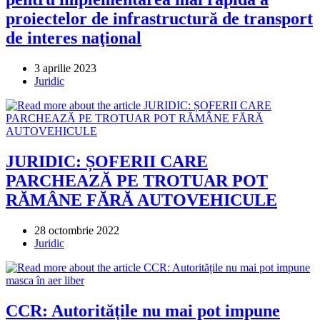
proiectelor de infrastructură de transport
de interes naţional
Post
3 aprilie 2023
published:
Post
Juridic
category:
JURIDIC: ȘOFERII CARE
PARCHEAZĂ PE TROTUAR POT
RĂMÂNE FĂRĂ AUTOVEHICULE
Post
28 octombrie 2022
published:
Post
Juridic
category:
CCR: Autoritățile nu mai pot impune