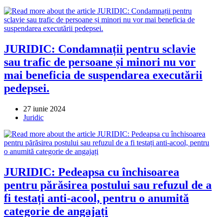
category:
JURIDIC: Condamnații pentru sclavie
sau trafic de persoane și minori nu vor
mai beneficia de suspendarea executării
pedepsei.
Post
27 iunie 2024
published:
Post
Juridic
category:
JURIDIC: Pedeapsa cu închisoarea
pentru părăsirea postului sau refuzul de a
fi testați anti-acool, pentru o anumită
categorie de angajați