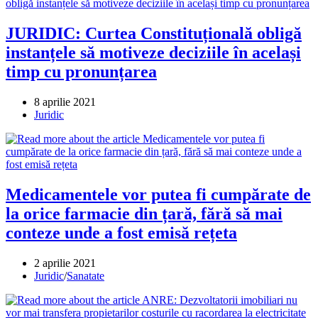
JURIDIC: Curtea Constituțională obligă
instanțele să motiveze deciziile în același
timp cu pronunțarea
Post
8 aprilie 2021
published:
Post
Juridic
category:
Medicamentele vor putea fi cumpărate de
la orice farmacie din țară, fără să mai
conteze unde a fost emisă rețeta
Post
2 aprilie 2021
published:
Post
Juridic
/
Sanatate
category: