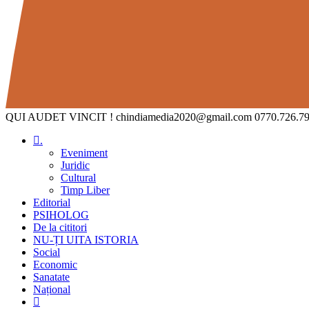
QUI AUDET VINCIT !
chindiamedia2020@gmail.com
0770.726.7
.
Eveniment
Juridic
Cultural
Timp Liber
Editorial
PSIHOLOG
De la cititori
NU-ȚI UITA ISTORIA
Social
Economic
Sanatate
Național
Toggle