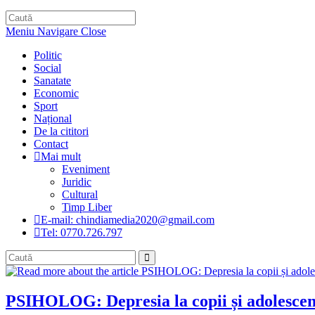
website
search
Meniu Navigare
Close
Politic
Social
Sanatate
Economic
Sport
Național
De la cititori
Contact
Mai mult
Eveniment
Juridic
Cultural
Timp Liber
E-mail: chindiamedia2020@gmail.com
Tel: 0770.726.797
PSIHOLOG: Depresia la copii și adolescen