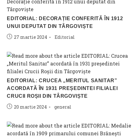
EDITORIAL: DECORAȚIE CONFERITĂ ÎN 1912
UNUI DEPUTAT DIN TÂRGOVIȘTE
Post
Post
27 martie 2024
Editorial
published:
category:
EDITORIAL: CRUCEA „MERITUL SANITAR”
ACORDATĂ ÎN 1931 PREȘEDINTEI FILIALEI
CRUCII ROȘII DIN TÂRGOVIȘTE
Post
Post
20 martie 2024
general
published:
category: