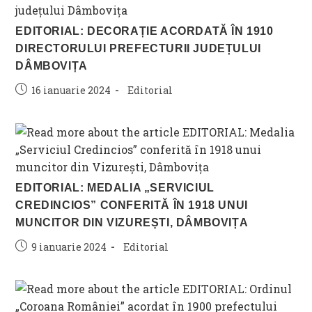
EDITORIAL: DECORAȚIE ACORDATĂ ÎN 1910
DIRECTORULUI PREFECTURII JUDEȚULUI
DÂMBOVIȚA
Post
Post
16 ianuarie 2024
Editorial
published:
category:
EDITORIAL: MEDALIA „SERVICIUL
CREDINCIOS” CONFERITĂ ÎN 1918 UNUI
MUNCITOR DIN VIZUREȘTI, DÂMBOVIȚA
Post
Post
9 ianuarie 2024
Editorial
published:
category: