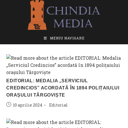
Skip
to
content
MENIU NAVIGARE
EDITORIAL: MEDALIA „SERVICIUL
CREDINCIOS” ACORDATĂ ÎN 1894 POLIȚAIULUI
ORAȘULUI TÂRGOVIȘTE
Post
Post
10 aprilie 2024
Editorial
published:
category: