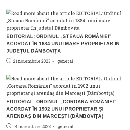
published:
category:
EDITORIAL: ORDINUL „STEAUA ROMÂNIEI”
ACORDAT ÎN 1884 UNUI MARE PROPRIETAR ÎN
JUDEȚUL DÂMBOVIȚA
Post
Post
21 noiembrie 2023
general
published:
category:
EDITORIAL: ORDINUL „COROANA ROMÂNIEI”
ACORDAT ÎN 1902 UNUI PROPRIETAR ȘI
ARENDAȘ DIN MARCEȘTI (DÂMBOVIȚA)
Post
Post
14 noiembrie 2023
general