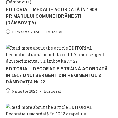
EDITORIAL: MEDALIE ACORDATĂ ÎN 1909
PRIMARULUI COMUNEI BRĂNEȘTI
(DÂMBOVIȚA)
Post
Post
13 martie 2024
Editorial
published:
category:
EDITORIAL: DECORAȚIE STRĂINĂ ACORDATĂ
ÎN 1917 UNUI SERGENT DIN REGIMENTUL 3
DÂMBOVIȚA № 22
Post
Post
6 martie 2024
Editorial
published:
category: