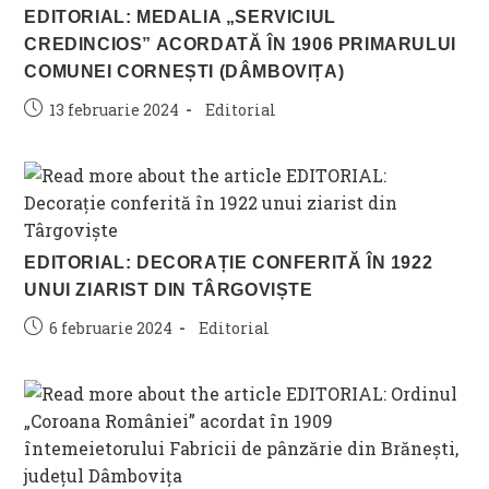
EDITORIAL: MEDALIA „SERVICIUL
CREDINCIOS” ACORDATĂ ÎN 1906 PRIMARULUI
COMUNEI CORNEȘTI (DÂMBOVIȚA)
Post
Post
13 februarie 2024
Editorial
published:
category:
EDITORIAL: DECORAȚIE CONFERITĂ ÎN 1922
UNUI ZIARIST DIN TÂRGOVIȘTE
Post
Post
6 februarie 2024
Editorial
published:
category: