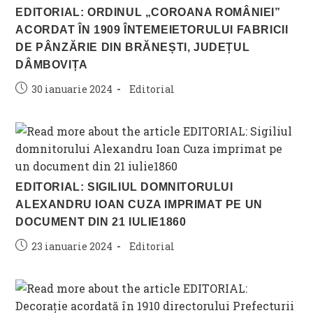
EDITORIAL: ORDINUL „COROANA ROMÂNIEI”
ACORDAT ÎN 1909 ÎNTEMEIETORULUI FABRICII
DE PÂNZĂRIE DIN BRĂNEȘTI, JUDEȚUL
DÂMBOVIȚA
Post
Post
30 ianuarie 2024
Editorial
published:
category:
EDITORIAL: SIGILIUL DOMNITORULUI
ALEXANDRU IOAN CUZA IMPRIMAT PE UN
DOCUMENT DIN 21 IULIE1860
Post
Post
23 ianuarie 2024
Editorial
published:
category: