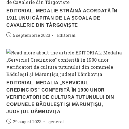
EDITORIAL: MEDALIE STRĂINĂ ACORDATĂ ÎN
1911 UNUI CĂPITAN DE LA ȘCOALA DE
CAVALERIE DIN TÂRGOVIȘTE
Post
Post
5 septembrie 2023
Editorial
published:
category:
EDITORIAL: MEDALIA „SERVICIUL
CREDINCIOS” CONFERITĂ ÎN 1900 UNOR
VERIFICATORI DE CULTURA TUTUNULUI DIN
COMUNELE BĂDULEȘTI ȘI MĂRUNȚIȘU,
JUDEȚUL DÂMBOVIȚA
Post
Post
29 august 2023
general
published:
category: