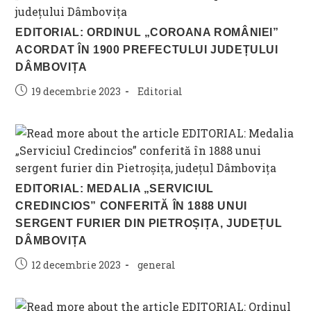
EDITORIAL: ORDINUL „COROANA ROMÂNIEI”
ACORDAT ÎN 1900 PREFECTULUI JUDEȚULUI
DÂMBOVIȚA
Post
Post
19 decembrie 2023
Editorial
published:
category:
EDITORIAL: MEDALIA „SERVICIUL
CREDINCIOS” CONFERITĂ ÎN 1888 UNUI
SERGENT FURIER DIN PIETROȘIȚA, JUDEȚUL
DÂMBOVIȚA
Post
Post
12 decembrie 2023
general
published:
category: