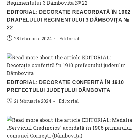
EDITORIAL: DECORAȚIE REACORDATĂ ÎN 1902
DRAPELULUI REGIMENTULUI 3 DÂMBOVIȚA №
22
Post
Post
28 februarie 2024
Editorial
published:
category:
EDITORIAL: DECORAȚIE CONFERITĂ ÎN 1910
PREFECTULUI JUDEȚULUI DÂMBOVIȚA
Post
Post
21 februarie 2024
Editorial
published:
category: