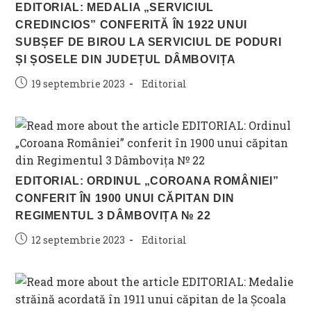
EDITORIAL: MEDALIA „SERVICIUL
CREDINCIOS” CONFERITĂ ÎN 1922 UNUI
SUBȘEF DE BIROU LA SERVICIUL DE PODURI
ȘI ȘOSELE DIN JUDEȚUL DÂMBOVIȚA
Post
Post
19 septembrie 2023
Editorial
published:
category:
EDITORIAL: ORDINUL „COROANA ROMÂNIEI”
CONFERIT ÎN 1900 UNUI CĂPITAN DIN
REGIMENTUL 3 DÂMBOVIȚA № 22
Post
Post
12 septembrie 2023
Editorial
published:
category: