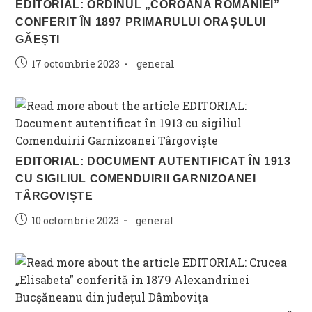
EDITORIAL: ORDINUL „COROANA ROMÂNIEI”
CONFERIT ÎN 1897 PRIMARULUI ORAȘULUI
GĂEȘTI
Post
Post
17 octombrie 2023
general
published:
category:
EDITORIAL: DOCUMENT AUTENTIFICAT ÎN 1913
CU SIGILIUL COMENDUIRII GARNIZOANEI
TÂRGOVIȘTE
Post
Post
10 octombrie 2023
general
published:
category: