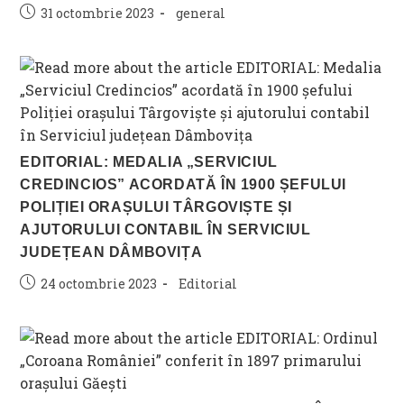
Post
Post
31 octombrie 2023
general
published:
category:
EDITORIAL: MEDALIA „SERVICIUL
CREDINCIOS” ACORDATĂ ÎN 1900 ȘEFULUI
POLIȚIEI ORAȘULUI TÂRGOVIȘTE ȘI
AJUTORULUI CONTABIL ÎN SERVICIUL
JUDEȚEAN DÂMBOVIȚA
Post
Post
24 octombrie 2023
Editorial
published:
category: