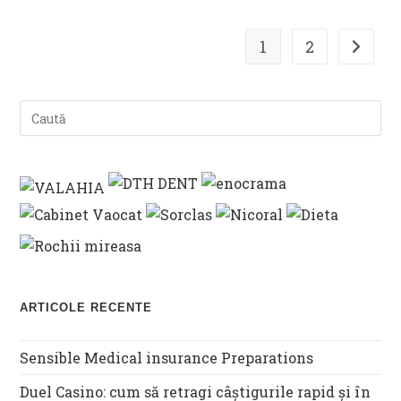
1
2
Go to t
ARTICOLE RECENTE
Sensible Medical insurance Preparations
Duel Casino: cum să retragi câștigurile rapid și în