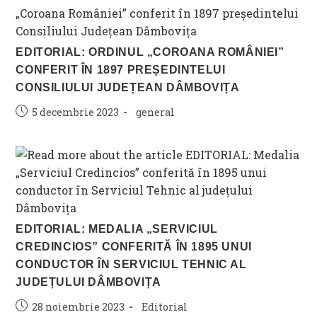
EDITORIAL: ORDINUL „COROANA ROMÂNIEI”
CONFERIT ÎN 1897 PREȘEDINTELUI
CONSILIULUI JUDEȚEAN DÂMBOVIȚA
Post
Post
5 decembrie 2023
general
published:
category:
EDITORIAL: MEDALIA „SERVICIUL
CREDINCIOS” CONFERITĂ ÎN 1895 UNUI
CONDUCTOR ÎN SERVICIUL TEHNIC AL
JUDEȚULUI DÂMBOVIȚA
Post
Post
28 noiembrie 2023
Editorial