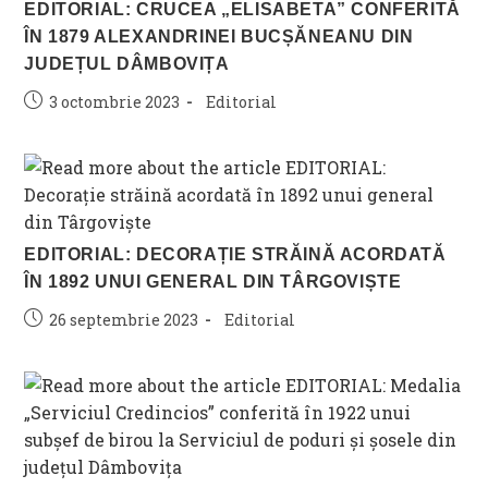
EDITORIAL: CRUCEA „ELISABETA” CONFERITĂ
ÎN 1879 ALEXANDRINEI BUCȘĂNEANU DIN
JUDEȚUL DÂMBOVIȚA
Post
Post
3 octombrie 2023
Editorial
published:
category:
EDITORIAL: DECORAȚIE STRĂINĂ ACORDATĂ
ÎN 1892 UNUI GENERAL DIN TÂRGOVIȘTE
Post
Post
26 septembrie 2023
Editorial
published:
category: