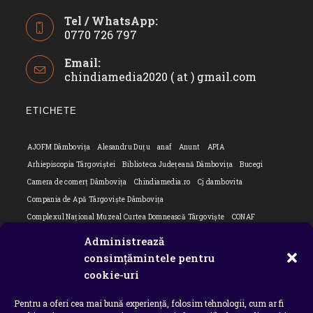
Tel / WhatsApp:
0770 726 797
Opens
Email:
in
chindiamedia2020 ( at ) gmail.com
Opens
your
in
application
your
ETICHETE
applicatio
AJOFM Dâmbovița
Alesandru Duțu
anaf
Anunt
APIA
Arhiepiscopia Târgoviștei
Biblioteca Județeană Dâmbovița
Bucegi
Camera de comerț Dâmbovița
Chindiamedia.ro
Cj dambovita
Compania de Apă Târgoviște Dâmbovița
Complexul Național Muzeal Curtea Domnească Târgoviște
CONAF
Cornel Marculescu
Dâmbovița
Editorial
Editorial Cornel Marculescu
Administrează
Editorial literar
Electrica
Flori Bungete
Guvern
consimțămintele pentru
intreruperi energie electrica
ipj dambovita
ISU "Basarab I" Dâmbovița
cookie-uri
ITM Dambovita
JURNAL DE CĂLĂTORIE
Laurențiu Ștefan Szemkovics
Pentru a oferi cea mai bună experiență, folosim tehnologii, cum ar fi
MApN
Ministerul Educației
ministerul sanatatii
Nu-ți uita istoria