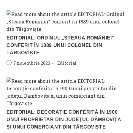
published:
category:
EDITORIAL: ORDINUL „STEAUA ROMÂNIEI”
CONFERIT ÎN 1889 UNUI COLONEL DIN
TÂRGOVIȘTE
Post
Post
7 noiembrie 2023
Editorial
published:
category:
EDITORIAL: DECORAȚIE CONFERITĂ ÎN 1900
UNUI PROPRIETAR DIN JUDEȚUL DÂMBOVIȚA
ȘI UNUI COMERCIANT DIN TÂRGOVIȘTE