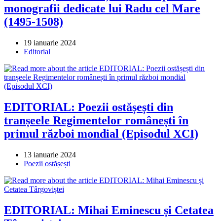
monografii dedicate lui Radu cel Mare
(1495-1508)
Post
19 ianuarie 2024
published:
Post
Editorial
category:
EDITORIAL: Poezii ostășești din
tranșeele Regimentelor românești în
primul război mondial (Episodul XCI)
Post
13 ianuarie 2024
published:
Post
Poezii ostășești
category:
EDITORIAL: Mihai Eminescu și Cetatea