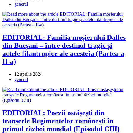
published:
Post
general
category:
EDITORIAL: Familia moșierului Dalles
din Bucșani – între destinul tragic și
actele filantropice ale acesteia (Partea a
II-a)
Post
12 aprilie 2024
published:
Post
general
category:
EDITORIAL: Poezii ostășești din
tranșeele Regimentelor românești în
primul război mondial (Episodul CIII)