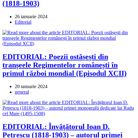
(1818-1903)
Post
26 ianuarie 2024
published:
Post
Editorial
category:
EDITORIAL: Poezii ostășești din
tranșeele Regimentelor românești în
primul război mondial (Episodul XCII)
Post
20 ianuarie 2024
published:
Post
general
category:
EDITORIAL: Învățătorul Ioan D.
Petrescu (1818-1903) – autorul primei