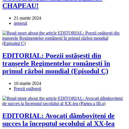
CHAPEAU!
Post
21 martie 2024
published:
Post
general
category:
EDITORIAL: Poezii ostășești din
tranșeele Regimentelor românești în
primul război mondial (Episodul C)
Post
16 martie 2024
published:
Post
Poezii ostășești
category:
EDITORIAL: Avocați dâmbovițeni de
succes la începutul secolului al XX-lea