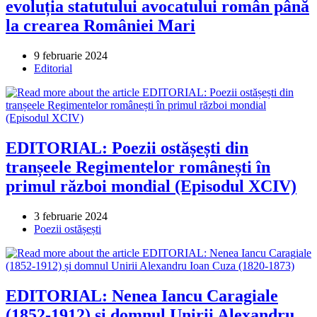
evoluția statutului avocatului român până
la crearea României Mari
Post
9 februarie 2024
published:
Post
Editorial
category:
EDITORIAL: Poezii ostășești din
tranșeele Regimentelor românești în
primul război mondial (Episodul XCIV)
Post
3 februarie 2024
published:
Post
Poezii ostășești
category:
EDITORIAL: Nenea Iancu Caragiale
(1852-1912) și domnul Unirii Alexandru