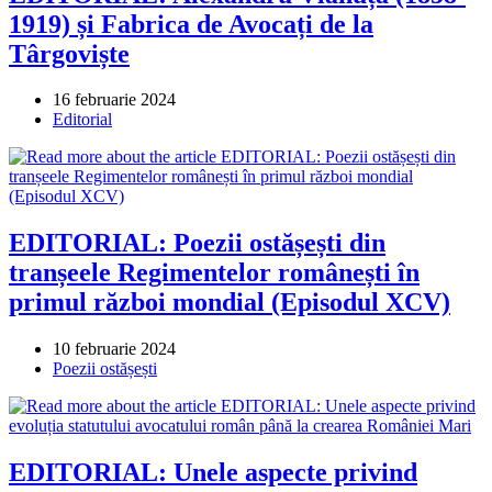
1919) și Fabrica de Avocați de la
Târgoviște
Post
16 februarie 2024
published:
Post
Editorial
category:
EDITORIAL: Poezii ostășești din
tranșeele Regimentelor românești în
primul război mondial (Episodul XCV)
Post
10 februarie 2024
published:
Post
Poezii ostășești
category:
EDITORIAL: Unele aspecte privind