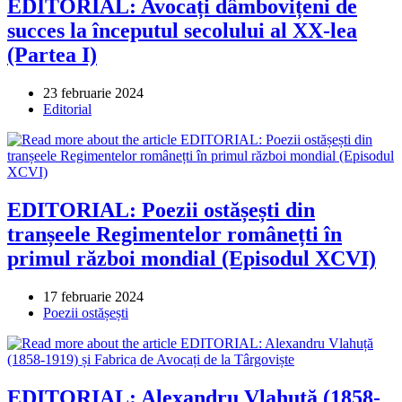
EDITORIAL: Avocați dâmbovițeni de
succes la începutul secolului al XX-lea
(Partea I)
Post
23 februarie 2024
published:
Post
Editorial
category:
EDITORIAL: Poezii ostășești din
tranșeele Regimentelor românețti în
primul război mondial (Episodul XCVI)
Post
17 februarie 2024
published:
Post
Poezii ostășești
category:
EDITORIAL: Alexandru Vlahuță (1858-