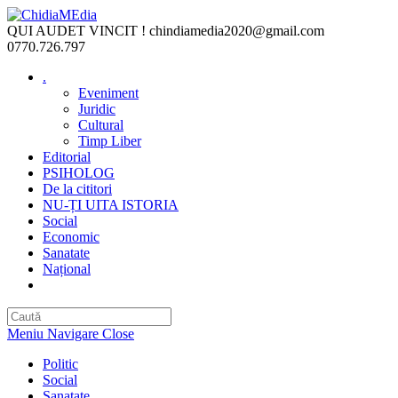
Skip
to
QUI AUDET VINCIT !
chindiamedia2020@gmail.com
content
0770.726.797
.
Eveniment
Juridic
Cultural
Timp Liber
Editorial
PSIHOLOG
De la cititori
NU-ȚI UITA ISTORIA
Social
Economic
Sanatate
Național
Toggle
website
search
Meniu Navigare
Close
Politic
Social
Sanatate