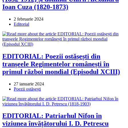
Ioan Cuza (1820-1873)
Post
2 februarie 2024
published:
Post
Editorial
category:
EDITORIAL: Poezii ostășești din
tranșeele Regimentelor românești în
primul război mondial (Episodul XCIII)
Post
27 ianuarie 2024
published:
Post
Poezii ostășești
category:
EDITORIAL: Patriarhul Nifon în
viziunea învățătorului I. D. Petrescu