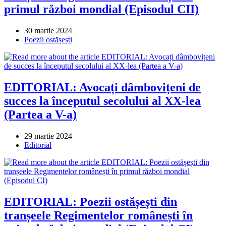
primul război mondial (Episodul CII)
Post
30 martie 2024
published:
Post
Poezii ostășești
category:
EDITORIAL: Avocați dâmbovițeni de
succes la începutul secolului al XX-lea
(Partea a V-a)
Post
29 martie 2024
published:
Post
Editorial
category:
EDITORIAL: Poezii ostășești din
tranșeele Regimentelor românești în