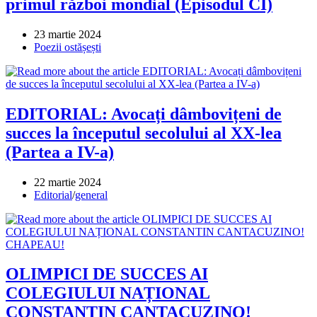
primul război mondial (Episodul CI)
Post
23 martie 2024
published:
Post
Poezii ostășești
category:
EDITORIAL: Avocați dâmbovițeni de
succes la începutul secolului al XX-lea
(Partea a IV-a)
Post
22 martie 2024
published:
Post
Editorial
/
general
category:
OLIMPICI DE SUCCES AI
COLEGIULUI NAȚIONAL
CONSTANTIN CANTACUZINO!