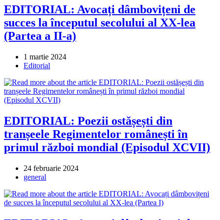
EDITORIAL: Avocați dâmbovițeni de
succes la începutul secolului al XX-lea
(Partea a II-a)
Post
1 martie 2024
published:
Post
Editorial
category:
EDITORIAL: Poezii ostășești din
tranșeele Regimentelor românești în
primul război mondial (Episodul XCVII)
Post
24 februarie 2024
published:
Post
general
category: