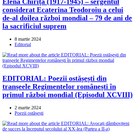
Elena Chiriță (1917-1945) – sergentul
considerat Ecaterina Teodoroiu a celui
de-al doilea război mondial – 79 de ani de
la sacrificiul suprem
Post
8 martie 2024
published:
Post
Editorial
category:
EDITORIAL: Poezii ostășești din
tranșeele Regimentelor românești în
primul război mondial (Episodul XCVIII)
Post
2 martie 2024
published:
Post
Poezii ostășești
category: