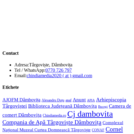
Contact
Adresa:
Târgoviște, Dâmbovița
Opens
Tel / WhatsApp:
0770 726 797
in
Opens
Email:
chindiamedia2020 ( at ) gmail.com
your
in
application
your
Etichete
application
Anunt
Arhiepiscopia
AJOFM Dâmbovița
Alesandru Duțu
anaf
APIA
Târgoviștei
Biblioteca Județeană Dâmbovița
Camera de
Bucegi
Cj dambovita
comerț Dâmbovița
Chindiamedia.ro
Compania de Apă Târgoviște Dâmbovița
Complexul
Cornel
Național Muzeal Curtea Domnească Târgoviște
CONAF