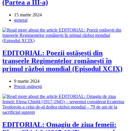
(Partea a III-a)
Post
15 martie 2024
published:
Post
general
category:
EDITORIAL: Poezii ostășești din
tranșeele Regimentelor românești în
primul război mondial (Episodul XCIX)
Post
9 martie 2024
published:
Post
Poezii ostășești
category:
EDITORIAL: Omagiu de ziua femeii: