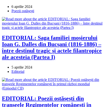
Post
6 aprilie 2024
published:
Post
Poezii ostășești
category:
EDITORIAL: Saga familiei moșierului
Ioan G. Dalles din Bucșani (1816-1886) –
între destinul tragic și actele filantropice
ale acesteia (Partea I)
Post
5 aprilie 2024
published:
Post
Editorial
category:
EDITORIAL: Poezii ostășești din
tranșeele Regimentelor românești în