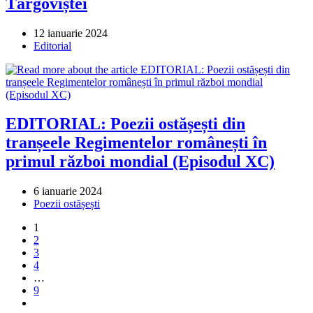
Târgoviștei
Post
12 ianuarie 2024
published:
Post
Editorial
category:
EDITORIAL: Poezii ostășești din
tranșeele Regimentelor românești în
primul război mondial (Episodul XC)
Post
6 ianuarie 2024
published:
Post
Poezii ostășești
category:
1
2
3
4
…
9
Go