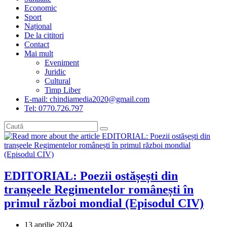
Economic
Sport
Național
De la cititori
Contact
Mai mult
Eveniment
Juridic
Cultural
Timp Liber
E-mail: chindiamedia2020@gmail.com
Tel: 0770.726.797
EDITORIAL: Poezii ostășești din
tranșeele Regimentelor românești în
primul război mondial (Episodul CIV)
Post
13 aprilie 2024