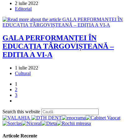
Post
2 iulie 2022
published:
Post
Editorial
category:
GALA PERFORMANȚEI ÎN
EDUCAȚIA TÂRGOVIȘTEANĂ –
EDIȚIA A VI-A
Post
1 iulie 2022
published:
Post
Cultural
category:
1
2
3
Go
to
Press
Search this website
the
Escape
next
to
page
close
the
Articole Recente
search