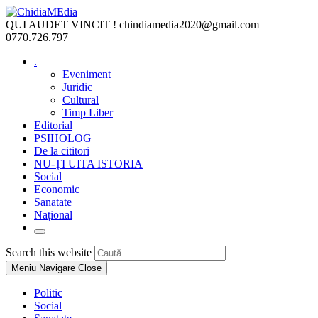
Skip
to
QUI AUDET VINCIT !
chindiamedia2020@gmail.com
content
0770.726.797
.
Eveniment
Juridic
Cultural
Timp Liber
Editorial
PSIHOLOG
De la cititori
NU-ȚI UITA ISTORIA
Social
Economic
Sanatate
Național
Toggle
website
Press
Search this website
search
Escape
Meniu Navigare
Close
to
close
Politic
the
Social
search