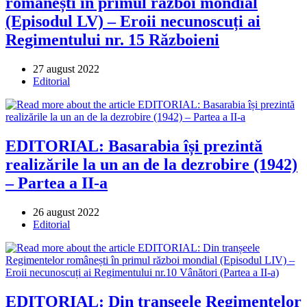
românești în primul război mondial
(Episodul LV) – Eroii necunoscuți ai
Regimentului nr. 15 Războieni
Post
27 august 2022
published:
Post
Editorial
category:
EDITORIAL: Basarabia își prezintă
realizările la un an de la dezrobire (1942)
– Partea a II-a
Post
26 august 2022
published:
Post
Editorial
category:
EDITORIAL: Din tranșeele Regimentelor