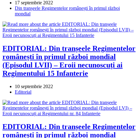
Post
17 septembrie 2022
published:
Post
Din tranșeele Regimentelor românești în primul război
category:
mondial
EDITORIAL: Din tranșeele Regimentelor
românești în primul război mondial
(Episodul LVII) – Eroii necunoscuți ai
Regimentului 15 Infanterie
Post
10 septembrie 2022
published:
Post
Editorial
category:
EDITORIAL: Din tranșeele Regimentelor
românești în primul război mondial