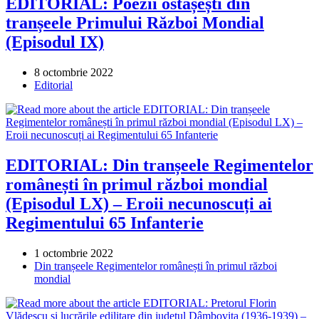
EDITORIAL: Poezii ostășești din
tranșeele Primului Război Mondial
(Episodul IX)
Post
8 octombrie 2022
published:
Post
Editorial
category:
EDITORIAL: Din tranșeele Regimentelor
românești în primul război mondial
(Episodul LX) – Eroii necunoscuți ai
Regimentului 65 Infanterie
Post
1 octombrie 2022
published:
Post
Din tranșeele Regimentelor românești în primul război
category:
mondial