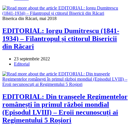
Biserica din Răcari, mai 2018
EDITORIAL: Iorgu Dumitrescu (1841-
1934) – Filantropul și ctitorul Bisericii
din Răcari
Post
23 septembrie 2022
published:
Post
Editorial
category:
EDITORIAL: Din tranșeele Regimentelor
românești în primul război mondial
(Episodul LVIII) – Eroii necunoscuți ai
Regimentului 5 Roșiori