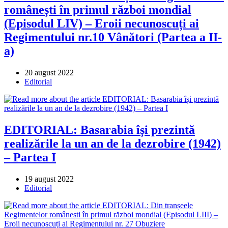
românești în primul război mondial
(Episodul LIV) – Eroii necunoscuți ai
Regimentului nr.10 Vânători (Partea a II-
a)
Post
20 august 2022
published:
Post
Editorial
category:
EDITORIAL: Basarabia își prezintă
realizările la un an de la dezrobire (1942)
– Partea I
Post
19 august 2022
published:
Post
Editorial
category: