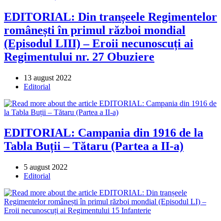
EDITORIAL: Din tranșeele Regimentelor
românești în primul război mondial
(Episodul LIII) – Eroii necunoscuți ai
Regimentului nr. 27 Obuziere
Post
13 august 2022
published:
Post
Editorial
category:
EDITORIAL: Campania din 1916 de la
Tabla Buții – Tătaru (Partea a II-a)
Post
5 august 2022
published:
Post
Editorial
category: