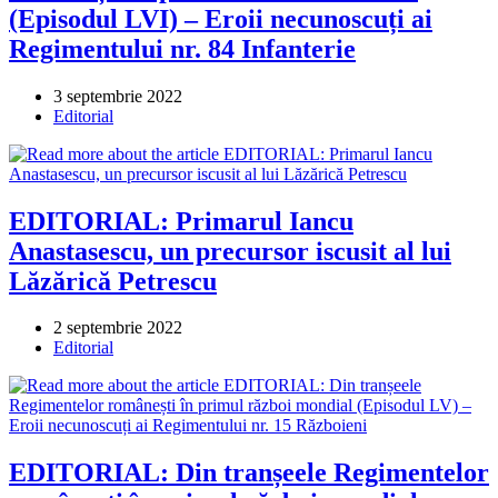
(Episodul LVI) – Eroii necunoscuți ai
Regimentului nr. 84 Infanterie
Post
3 septembrie 2022
published:
Post
Editorial
category:
EDITORIAL: Primarul Iancu
Anastasescu, un precursor iscusit al lui
Lăzărică Petrescu
Post
2 septembrie 2022
published:
Post
Editorial
category:
EDITORIAL: Din tranșeele Regimentelor