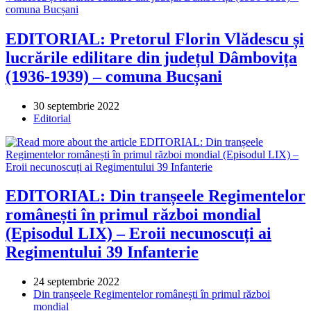
EDITORIAL: Pretorul Florin Vlădescu și
lucrările edilitare din județul Dâmbovița
(1936-1939) – comuna Bucșani
Post
30 septembrie 2022
published:
Post
Editorial
category:
EDITORIAL: Din tranșeele Regimentelor
românești în primul război mondial
(Episodul LIX) – Eroii necunoscuți ai
Regimentului 39 Infanterie
Post
24 septembrie 2022
published:
Post
Din tranșeele Regimentelor românești în primul război
category:
mondial