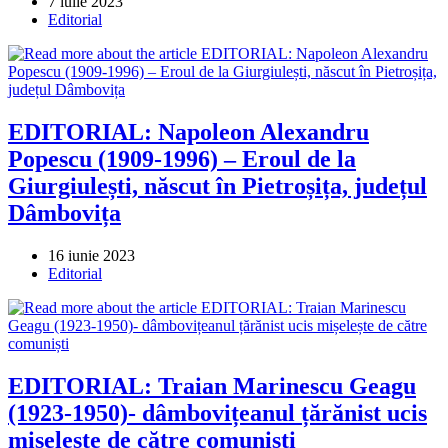
Post
7 iulie 2023
published:
Post
Editorial
category:
EDITORIAL: Napoleon Alexandru
Popescu (1909-1996) – Eroul de la
Giurgiulești, născut în Pietroșița, județul
Dâmbovița
Post
16 iunie 2023
published:
Post
Editorial
category:
EDITORIAL: Traian Marinescu Geagu
(1923-1950)- dâmbovițeanul țărănist ucis
mișelește de către comuniști