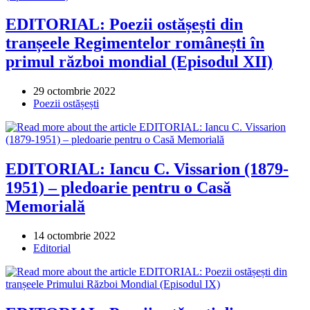
EDITORIAL: Poezii ostășești din
tranșeele Regimentelor românești în
primul război mondial (Episodul XII)
Post
29 octombrie 2022
published:
Post
Poezii ostășești
category:
EDITORIAL: Iancu C. Vissarion (1879-
1951) – pledoarie pentru o Casă
Memorială
Post
14 octombrie 2022
published:
Post
Editorial
category: