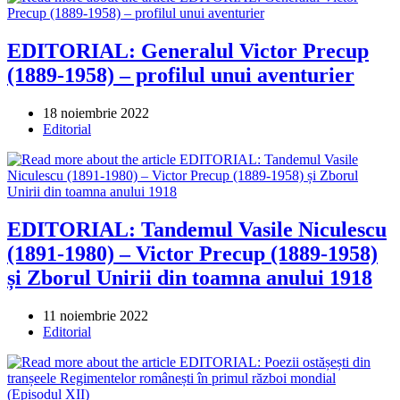
EDITORIAL: Generalul Victor Precup
(1889-1958) – profilul unui aventurier
Post
18 noiembrie 2022
published:
Post
Editorial
category:
EDITORIAL: Tandemul Vasile Niculescu
(1891-1980) – Victor Precup (1889-1958)
și Zborul Unirii din toamna anului 1918
Post
11 noiembrie 2022
published:
Post
Editorial
category: