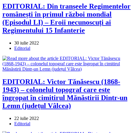
EDITORIAL: Din tranșeele Regimentelor
românești în primul război mondial
(Episodul LI) – Eroii necunoscuți ai
Regimentului 15 Infanterie
Post
30 iulie 2022
published:
Post
Editorial
category:
EDITORIAL: Victor Tănăsescu (1868-
1943) – colonelul topograf care este
îngropat în cimitirul Mănăstirii Dintr-un
Lemn (județul Vâlcea)
Post
22 iulie 2022
published:
Post
Editorial
category: