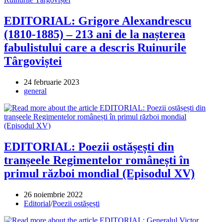
EDITORIAL: Grigore Alexandrescu
(1810-1885) – 213 ani de la nașterea
fabulistului care a descris Ruinurile
Târgoviștei
Post
24 februarie 2023
published:
Post
general
category:
EDITORIAL: Poezii ostășești din
tranșeele Regimentelor românești în
primul război mondial (Episodul XV)
Post
26 noiembrie 2022
published:
Post
Editorial
/
Poezii ostășești
category: