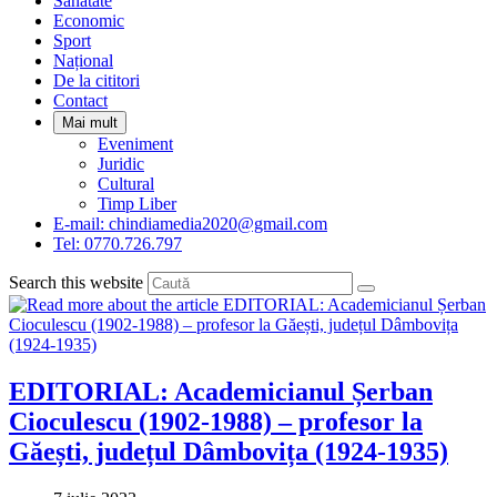
Sanatate
panel.
Economic
Sport
Național
De la cititori
Contact
Mai mult
Eveniment
Juridic
Cultural
Timp Liber
E-mail: chindiamedia2020@gmail.com
Tel: 0770.726.797
Search this website
EDITORIAL: Academicianul Șerban
Cioculescu (1902-1988) – profesor la
Găești, județul Dâmbovița (1924-1935)