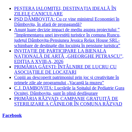
panel.
PEȘTERA IALOMIȚEI, DESTINAȚIA IDEALĂ ÎN
ZILELE CANICULARE
PSD DÂMBOVIȚA: Cu ce vine ministrul Economiei în
Dâmbovița, în afară de propagandă?
Anunț luare decizie impact de mediu asupra proiectului ”
”Implementarea unei investiții turistice în comuna Runcu,
județul Dâmbovița-Pensiunea Jessica Relax House SRL-
schimbare de destinație din locuința în pensiune turistica”
INVITAȚIE DE PARTICIPARE LA BIENALA
NAȚIONALĂ DE ARTĂ „GHEORGHE PETRAȘCU”,
EDIŢIA A XVIII-A, 2026
PRIMĂRIA GĂEȘTI: ÎNTÂLNIRE DE LUCRU CU
ASOCIAȚIILE DE LOCATARI
Copiii au descoperit patrimoniul prin joc și creativitate în
primele zile ale programului „Vacanță la muzeu”
C.J. DAMBOVITA: Lucrările la Spitalul de Pediatrie Gura
Ocniței, Dâmbovița, sunt în plină desfășurare
PRIMĂRIA RĂZVAD: CAMPANIE GRATUITĂ DE
STERILIZARE A CÂINILOR ÎN COMUNA RĂZVAD
Facebook