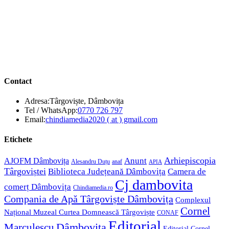
Contact
Adresa:
Târgoviște, Dâmbovița
Opens
Tel / WhatsApp:
0770 726 797
in
Opens
Email:
chindiamedia2020 ( at ) gmail.com
your
in
application
your
Etichete
application
Anunt
Arhiepiscopia
AJOFM Dâmbovița
Alesandru Duțu
anaf
APIA
Târgoviștei
Biblioteca Județeană Dâmbovița
Camera de
Cj dambovita
comerț Dâmbovița
Chindiamedia.ro
Compania de Apă Târgoviște Dâmbovița
Complexul
Cornel
Național Muzeal Curtea Domnească Târgoviște
CONAF
Editorial
Dâmbovița
Marculescu
Editorial Cornel