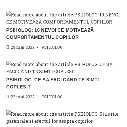
published:
category:
PSIHOLOG: 10 NEVOI CE MOTIVEAZĂ
COMPORTAMENTUL COPIILOR
Post
Post
29 mai 2022
PSIHOLOG
published:
category:
PSIHOLOG: CE SA FACI CAND TE SIMTI
COPLESIT
Post
Post
22 mai 2022
PSIHOLOG
published:
category: