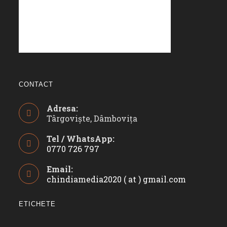
CONTACT
Adresa:
Târgoviște, Dâmbovița
Tel / WhatsApp:
0770 726 797
Opens
Email:
in
chindiamedia2020 ( at ) gmail.com
Opens
your
in
application
your
ETICHETE
applicatio