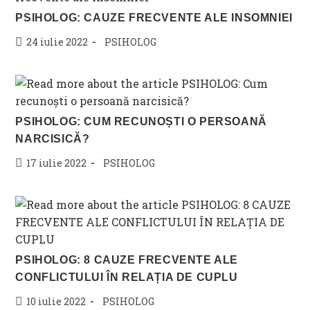
PSIHOLOG: CAUZE FRECVENTE ALE INSOMNIEI
Post
Post
24 iulie 2022
PSIHOLOG
published:
category:
PSIHOLOG: CUM RECUNOȘTI O PERSOANĂ
NARCISICĂ?
Post
Post
17 iulie 2022
PSIHOLOG
published:
category:
PSIHOLOG: 8 CAUZE FRECVENTE ALE
CONFLICTULUI ÎN RELAȚIA DE CUPLU
Post
Post
10 iulie 2022
PSIHOLOG