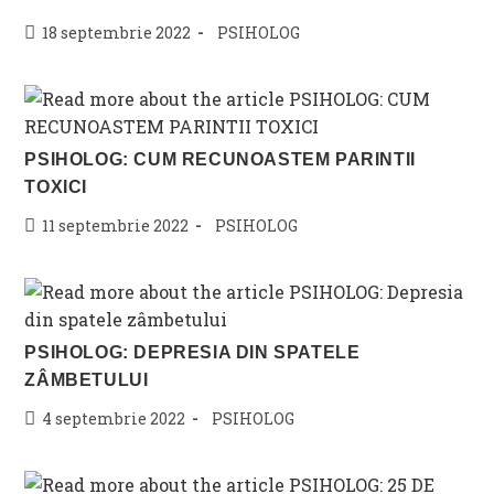
Post
Post
18 septembrie 2022
PSIHOLOG
published:
category:
PSIHOLOG: CUM RECUNOASTEM PARINTII
TOXICI
Post
Post
11 septembrie 2022
PSIHOLOG
published:
category:
PSIHOLOG: DEPRESIA DIN SPATELE
ZÂMBETULUI
Post
Post
4 septembrie 2022
PSIHOLOG
published:
category: