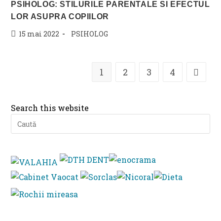
PSIHOLOG: STILURILE PARENTALE SI EFECTUL
LOR ASUPRA COPIILOR
Post
Post
15 mai 2022
PSIHOLOG
published:
category:
1
2
3
4
Go to t
Search this website
Pre
Es
to
clo
th
se
pan