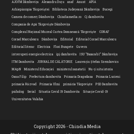
AJOFM Dâmbovița
Alesandru Duțu
anaf
Anunt
APIA
Arhiepiscopia Târgoviștei
Biblioteca Județeană Dâmbovița
Bucegi
Camera de comerț Dâmbovița
Chindiamedia.ro
Cj dambovita
Compania de Apă Târgoviște Dâmbovița
Complexul Național Muzeal Curtea Domnească Târgoviște
CONAF
Cornel Marculescu
Dâmbovița
Editorial
Editorial Cornel Marculescu
Editorial literar
Electrica
Flori Bungete
Guvern
intreruperi energie electrica
ipj dambovita
ISU "Basarab I" Dâmbovița
ITM Dambovita
JURNAL DE CĂLĂTORIE
Laurențiu Ștefan Szemkovics
MApN
Ministerul Educației
ministerul sanatatii
Nu-ți uita istoria
Oana Filip
Prefectura dambovita
Primaria Dragodana
Primaria Lucieni
primaria Răzvad
Primaria Ulmi
primăria Târgoviște
PSD Dambovita
psiholog
Serial
Situatia Covid 19 Dambovita
Situație Covid-19
Universitatea Valahia
Copyright 2026 - Chindia Media