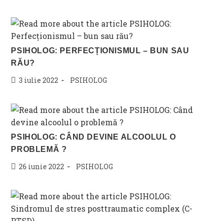
published:
category:
PSIHOLOG: PERFECȚIONISMUL – BUN SAU
RĂU?
Post
Post
3 iulie 2022
PSIHOLOG
published:
category:
PSIHOLOG: CÂND DEVINE ALCOOLUL O
PROBLEMĂ ?
Post
Post
26 iunie 2022
PSIHOLOG
published:
category: