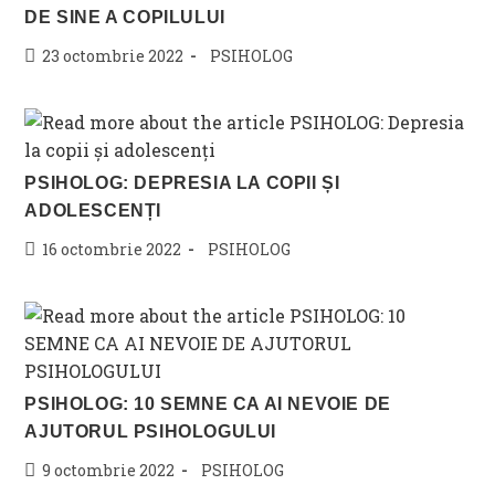
DE SINE A COPILULUI
Post
Post
23 octombrie 2022
PSIHOLOG
published:
category:
PSIHOLOG: DEPRESIA LA COPII ȘI
ADOLESCENȚI
Post
Post
16 octombrie 2022
PSIHOLOG
published:
category:
PSIHOLOG: 10 SEMNE CA AI NEVOIE DE
AJUTORUL PSIHOLOGULUI
Post
Post
9 octombrie 2022
PSIHOLOG
published:
category: