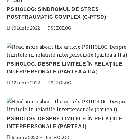
PSIHOLOG: SINDROMUL DE STRES
POSTTRAUMATIC COMPLEX (C-PTSD)
Post
Post
19 iunie 2022
PSIHOLOG
published:
category:
PSIHOLOG: DESPRE LIMITELE ÎN RELAȚIILE
INTERPERSONALE (PARTEA A II A)
Post
Post
12 iunie 2022
PSIHOLOG
published:
category:
PSIHOLOG: DESPRE LIMITELE ÎN RELAȚIILE
INTERPERSONALE (PARTEA I)
Post
Post
5 iunie 2022
PSIHOLOG