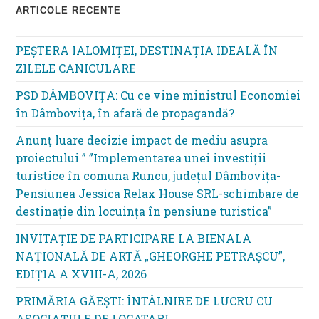
ARTICOLE RECENTE
PEȘTERA IALOMIȚEI, DESTINAȚIA IDEALĂ ÎN
ZILELE CANICULARE
PSD DÂMBOVIȚA: Cu ce vine ministrul Economiei
în Dâmbovița, în afară de propagandă?
Anunț luare decizie impact de mediu asupra
proiectului ” ”Implementarea unei investiții
turistice în comuna Runcu, județul Dâmbovița-
Pensiunea Jessica Relax House SRL-schimbare de
destinație din locuința în pensiune turistica”
INVITAȚIE DE PARTICIPARE LA BIENALA
NAȚIONALĂ DE ARTĂ „GHEORGHE PETRAȘCU”,
EDIŢIA A XVIII-A, 2026
PRIMĂRIA GĂEȘTI: ÎNTÂLNIRE DE LUCRU CU
ASOCIAȚIILE DE LOCATARI