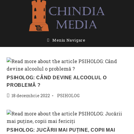
Skip
to
content
Meniu Navigare
PSIHOLOG: CÂND DEVINE ALCOOLUL O
PROBLEMĂ ?
Post
Post
18 decembrie 2022
PSIHOLOG
published:
category:
PSIHOLOG: JUCĂRII MAI PUȚINE, COPII MAI