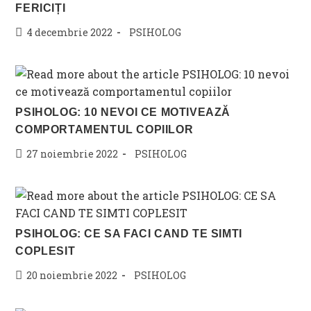
FERICIȚI
Post
Post
4 decembrie 2022
PSIHOLOG
published:
category:
PSIHOLOG: 10 NEVOI CE MOTIVEAZĂ
COMPORTAMENTUL COPIILOR
Post
Post
27 noiembrie 2022
PSIHOLOG
published:
category:
PSIHOLOG: CE SA FACI CAND TE SIMTI
COPLESIT
Post
Post
20 noiembrie 2022
PSIHOLOG
published:
category: