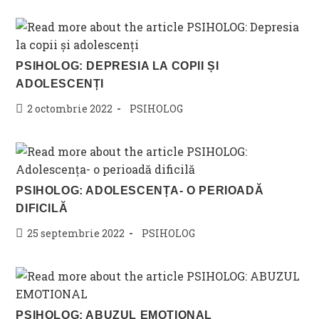
PSIHOLOG: DEPRESIA LA COPII ȘI
ADOLESCENȚI
Post
Post
2 octombrie 2022
PSIHOLOG
published:
category:
PSIHOLOG: ADOLESCENȚA- O PERIOADĂ
DIFICILĂ
Post
Post
25 septembrie 2022
PSIHOLOG
published:
category:
PSIHOLOG: ABUZUL EMOTIONAL