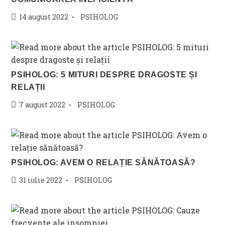
Post
Post
14 august 2022
PSIHOLOG
published:
category:
PSIHOLOG: 5 MITURI DESPRE DRAGOSTE ȘI
RELAȚII
Post
Post
7 august 2022
PSIHOLOG
published:
category:
PSIHOLOG: AVEM O RELAȚIE SĂNĂTOASĂ?
Post
Post
31 iulie 2022
PSIHOLOG
published:
category: