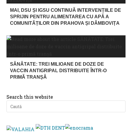
MAI, DSU ȘI IGSU CONTINUĂ INTERVENȚIILE DE
SPRIJIN PENTRU ALIMENTAREA CU APĂ A
COMUNITĂȚILOR DIN PRAHOVA ȘI DÂMBOVIȚA
SĂNĂTATE: TREI MILIOANE DE DOZE DE
VACCIN ANTIGRIPAL DISTRIBUITE ÎNTR-O
PRIMĂ TRANȘĂ
Search this website
Pre
Es
to
clo
th