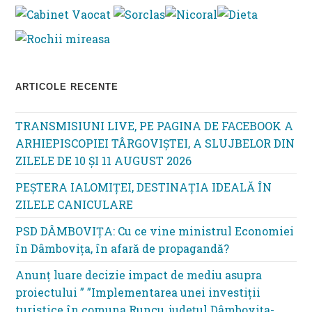
se
pan
ARTICOLE RECENTE
TRANSMISIUNI LIVE, PE PAGINA DE FACEBOOK A
ARHIEPISCOPIEI TÂRGOVIȘTEI, A SLUJBELOR DIN
ZILELE DE 10 ȘI 11 AUGUST 2026
PEȘTERA IALOMIȚEI, DESTINAȚIA IDEALĂ ÎN
ZILELE CANICULARE
PSD DÂMBOVIȚA: Cu ce vine ministrul Economiei
în Dâmbovița, în afară de propagandă?
Anunț luare decizie impact de mediu asupra
proiectului ” ”Implementarea unei investiții
turistice în comuna Runcu, județul Dâmbovița-