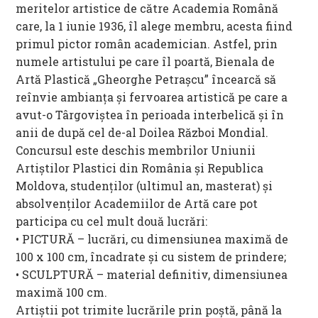
meritelor artistice de către Academia Română
care, la 1 iunie 1936, îl alege membru, acesta fiind
primul pictor român academician. Astfel, prin
numele artistului pe care îl poartă, Bienala de
Artă Plastică „Gheorghe Petrașcu” încearcă să
reînvie ambianța și fervoarea artistică pe care a
avut-o Târgoviștea în perioada interbelică și în
anii de după cel de-al Doilea Război Mondial.
Concursul este deschis membrilor Uniunii
Artiştilor Plastici din România şi Republica
Moldova, studenţilor (ultimul an, masterat) şi
absolvenţilor Academiilor de Artă care pot
participa cu cel mult două lucrări:
• PICTURĂ – lucrări, cu dimensiunea maximă de
100 x 100 cm, încadrate şi cu sistem de prindere;
• SCULPTURĂ – material definitiv, dimensiunea
maximă 100 cm.
Artiştii pot trimite lucrările prin poştă, până la