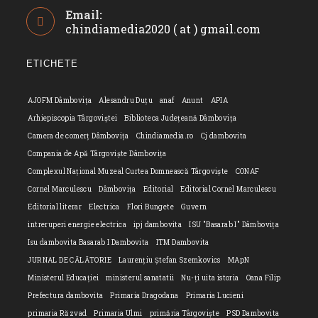
Email:
in
chindiamedia2020 ( at ) gmail.com
Opens
your
in
application
your
ETICHETE
applicatio
AJOFM Dâmbovița
Alesandru Duțu
anaf
Anunt
APIA
Arhiepiscopia Târgoviștei
Biblioteca Județeană Dâmbovița
Camera de comerț Dâmbovița
Chindiamedia.ro
Cj dambovita
Compania de Apă Târgoviște Dâmbovița
Complexul Național Muzeal Curtea Domnească Târgoviște
CONAF
Cornel Marculescu
Dâmbovița
Editorial
Editorial Cornel Marculescu
Editorial literar
Electrica
Flori Bungete
Guvern
intreruperi energie electrica
ipj dambovita
ISU "Basarab I" Dâmbovița
Isu dambovita Basarab I Dambovita
ITM Dambovita
JURNAL DE CĂLĂTORIE
Laurențiu Ștefan Szemkovics
MApN
Ministerul Educației
ministerul sanatatii
Nu-ți uita istoria
Oana Filip
Prefectura dambovita
Primaria Dragodana
Primaria Lucieni
primaria Răzvad
Primaria Ulmi
primăria Târgoviște
PSD Dambovita