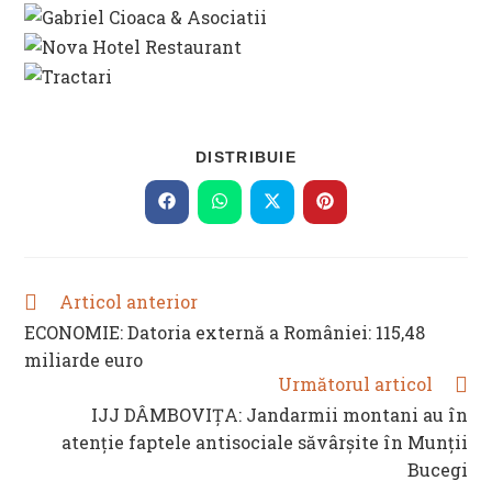
SHARE
DISTRIBUIE
THIS
CONTENT
Opens
Opens
Opens
Opens
in
in
in
in
a
a
a
a
new
new
new
new
window
window
window
window
Articol anterior
READ
MORE
ECONOMIE: Datoria externă a României: 115,48
ARTICLES
miliarde euro
Următorul articol
IJJ DÂMBOVIȚA: Jandarmii montani au în
atenție faptele antisociale săvârșite în Munții
Bucegi