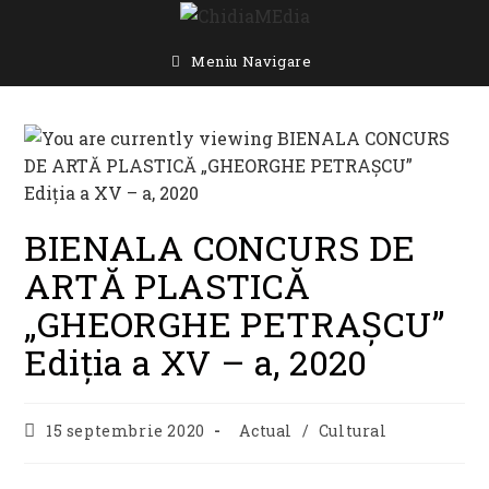
Skip
to
content
Meniu Navigare
BIENALA CONCURS DE
ARTĂ PLASTICĂ
„GHEORGHE PETRAŞCU”
Ediţia a XV – a, 2020
Post
Post
15 septembrie 2020
Actual
/
Cultural
published:
category: