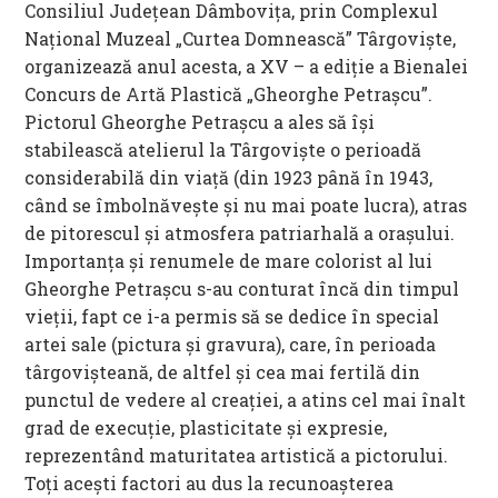
Consiliul Județean Dâmbovița, prin Complexul
Național Muzeal „Curtea Domnească” Târgoviște,
organizează anul acesta, a XV – a ediţie a Bienalei
Concurs de Artă Plastică „Gheorghe Petraşcu”.
Pictorul Gheorghe Petrașcu a ales să își
stabilească atelierul la Târgoviște o perioadă
considerabilă din viață (din 1923 până în 1943,
când se îmbolnăvește și nu mai poate lucra), atras
de pitorescul și atmosfera patriarhală a orașului.
Importanța și renumele de mare colorist al lui
Gheorghe Petrașcu s-au conturat încă din timpul
vieții, fapt ce i-a permis să se dedice în special
artei sale (pictura și gravura), care, în perioada
târgovișteană, de altfel și cea mai fertilă din
punctul de vedere al creației, a atins cel mai înalt
grad de execuție, plasticitate și expresie,
reprezentând maturitatea artistică a pictorului.
Toți acești factori au dus la recunoașterea