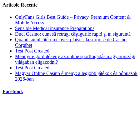
Articole Recente
OnlyFans Girls Best Guide – Privacy, Premium Content &
Mobile Access
Sensible Medical insurance Preparations
Duel Casino: cum să retragi câștigurile rapid și în siguranță
Quand simplicité rime avec plaisir : la surprise de Casino
Corgibet
Test Post Created
Mennyire gördülékeny az online sportfogadás magyarországi
világában eligazodni?
Test Post Created
Magyar Online Casino élmény: a legjobb játékok és bónuszok
2026-ban
Facebook