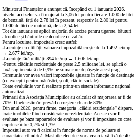
category:
Ministerul Finanțelor a anunțat că, începând cu 1 ianuarie 2026,
nivelul accizelor va fi majorat la 3,06 lei pentru fiecare 1.000 de litri
de benzină, față de 2,78 lei în prezent, respectiv la 2,80 lei pentru
1.000 de litri de motorină, de la 2,54 lei.
Tot din ianuarie se aplică majorări de accize pentru țigarete, băuturi
alcoolice și băuturile nealcoolice cu zahăr.
Pentru locuințe, impozitele cresc astfel:
-Locuințe cu utilități: valoarea impozabilă crește de la 1.492 lei/mp
→ 2.677 lei/mp.
-Locuințe fără utilități: 894 lei/mp → 1.606 lei/mp.
-Pentru clădirile rezidențiale de peste 2,5 milioane lei, se aplică o
taxă suplimentară de 0,9% pe suma care depășește acest prag.
Terenurile vor avea valori impozabile ajustate în funcție de destinație
(cu excepții pentru mănăstiri, școli, clădiri sociale).
Toate evaluările vor fi realizate printr-un sistem informatic național
automatizat.
Primarii din Asociația Municipiilor au calculat că majorarea ar fi de
70%. Unele estimări prevăd o creștere chiar de 80%.
Din anul 2026, pentru firme, categoria „clădiri rezidențiale” dispare,
toate imobilele fiind considerate nerezidențiale. Acestea vor fi
evaluate pe baza rapoartelor de evaluare și vor fi impozitate cu cote
cuprinse între 0,2% și 1,3%.
Impozitul auto va fi calculat în funcție de norma de poluare și
capacitatea cilindrică. Mașinile electrice vor avea o taxă fixă de 40