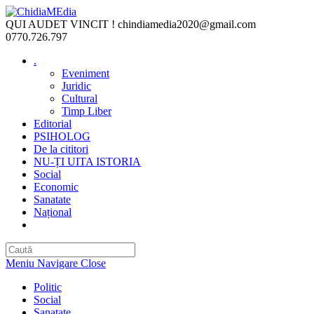
Skip
to
QUI AUDET VINCIT !
chindiamedia2020@gmail.com
content
0770.726.797
.
Eveniment
Juridic
Cultural
Timp Liber
Editorial
PSIHOLOG
De la cititori
NU-ȚI UITA ISTORIA
Social
Economic
Sanatate
Național
Toggle
website
search
Meniu Navigare
Close
Politic
Social
Sanatate