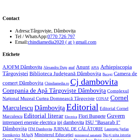
Contact
Adresa:
Târgoviște, Dâmbovița
Opens
Tel / WhatsApp:
0770 726 797
in
Opens
Email:
chindiamedia2020 ( at ) gmail.com
your
in
application
your
Etichete
application
Anunt
Arhiepiscopia
AJOFM Dâmbovița
Alesandru Duțu
anaf
APIA
Târgoviștei
Biblioteca Județeană Dâmbovița
Camera de
Bucegi
Cj dambovita
comerț Dâmbovița
Chindiamedia.ro
Compania de Apă Târgoviște Dâmbovița
Complexul
Cornel
Național Muzeal Curtea Domnească Târgoviște
CONAF
Editorial
Dâmbovița
Marculescu
Editorial Cornel
Editorial literar
Guvern
Flori Bungete
Marculescu
Electrica
ISU "Basarab I"
intreruperi energie electrica
ipj dambovita
Dâmbovița
JURNAL DE CĂLĂTORIE
Laurențiu Ștefan
ITM Dambovita
Ministerul Educației
MApN
Szemkovics
Nu-ți uita istoria
ministerul sanatatii