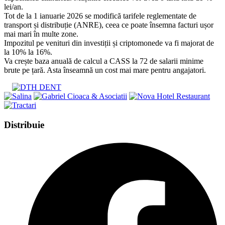
lei/an.
Tot de la 1 ianuarie 2026 se modifică tarifele reglementate de
transport și distribuție (ANRE), ceea ce poate însemna facturi ușor
mai mari în multe zone.
Impozitul pe venituri din investiții și criptomonede va fi majorat de
la 10% la 16%.
Va crește baza anuală de calcul a CASS la 72 de salarii minime
brute pe țară. Asta înseamnă un cost mai mare pentru angajatori.
Share
Distribuie
this
Opens
content
in
a
new
window