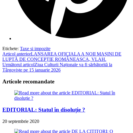
Etichete
:
Taxe si impozite
Read
Articol anterior
LANSAREA OFICIALA A NOII MAȘINI DE
LUPTĂ DE CONCEPȚIE ROMÂNEASCA, VLAH.
more
Următorul articol
Ziua Culturii Naționale va fi sărbătorită la
articles
Târgoviște pe 15 ianuarie 2026
Articole recomandate
EDITORIAL: Statul în disoluție ?
20 septembrie 2020