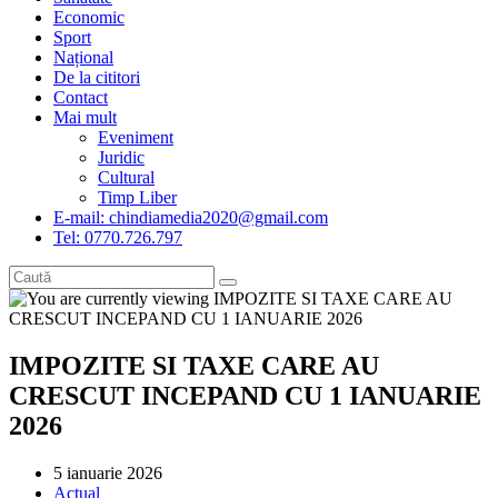
Economic
Sport
Național
De la cititori
Contact
Mai mult
Eveniment
Juridic
Cultural
Timp Liber
E-mail: chindiamedia2020@gmail.com
Tel: 0770.726.797
IMPOZITE SI TAXE CARE AU
CRESCUT INCEPAND CU 1 IANUARIE
2026
Post
5 ianuarie 2026
published:
Post
Actual