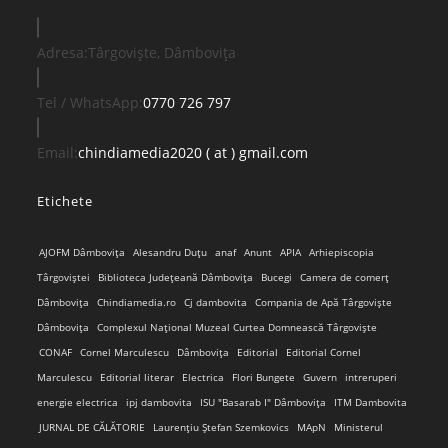
Adresa:
Târgoviște, Dâmbovița
Opens
Tel / WhatsApp:
0770 726 797
in
your
Opens
Email:
chindiamedia2020 ( at ) gmail.com
application
in
Etichete
your
application
AJOFM Dâmbovița
Alesandru Duțu
anaf
Anunt
APIA
Arhiepiscopia
Târgoviștei
Biblioteca Județeană Dâmbovița
Bucegi
Camera de comerț
Dâmbovița
Chindiamedia.ro
Cj dambovita
Compania de Apă Târgoviște
Dâmbovița
Complexul Național Muzeal Curtea Domnească Târgoviște
CONAF
Cornel Marculescu
Dâmbovița
Editorial
Editorial Cornel
Marculescu
Editorial literar
Electrica
Flori Bungete
Guvern
intreruperi
energie electrica
ipj dambovita
ISU "Basarab I" Dâmbovița
ITM Dambovita
JURNAL DE CĂLĂTORIE
Laurențiu Ștefan Szemkovics
MApN
Ministerul