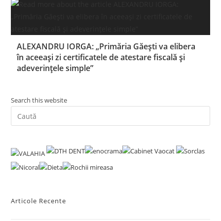
ALEXANDRU IORGA: „Primăria Găești va elibera
în aceeași zi certificatele de atestare fiscală și
adeverințele simple”
Search this website
Pre
Es
to
clo
the
sea
pan
Articole Recente