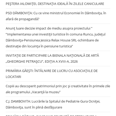
PEȘTERA IALOMIȚEI, DESTINAȚIA IDEALĂ ÎN ZILELE CANICULARE
PSD DÂMBOVIȚA: Cu ce vine ministrul Economiei în Dâmbovița, în
afară de propagandă?
Anunț luare decizie impact de mediu asupra proiectului ”
”Implementarea unei investiții turistice în comuna Runcu, județul
Dâmbovița-Pensiunea Jessica Relax House SRL-schimbare de
destinație din locuința în pensiune turistica”
INVITAȚIE DE PARTICIPARE LA BIENALA NAȚIONALĂ DE ARTĂ
„GHEORGHE PETRAȘCU”, EDIŢIA A XVIII-A, 2026
PRIMĂRIA GĂEȘTI: ÎNTÂLNIRE DE LUCRU CU ASOCIAȚIILE DE
LOCATARI
Copiii au descoperit patrimoniul prin joc și creativitate în primele zile
ale programului „Vacanță la muzeu”
C.J. DAMBOVITA: Lucrările la Spitalul de Pediatrie Gura Ocniței,
Dâmbovița, sunt în plină desfășurare