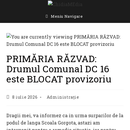
Skip
to
content
Meniu Navigare
PRIMĂRIA RĂZVAD:
Drumul Comunal DC 16
este BLOCAT provizoriu
Post
Post
8 iulie 2026
Administrație
published:
category:
Dragii mei, va informez ca in urma surparilor de la
podul de langa Scoala Gorgota, astazi am
intervenit pentru a remedia situatia, iar pentru