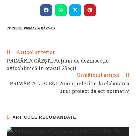
THIS
CONTENT
Opens
Opens
Opens
Opens
in
in
in
in
a
a
a
a
new
new
new
new
ETICHETE
:
PRIMARIA RĂZVAD
window
window
window
window
Articol anterior
READ
MORE
PRIMĂRIA GĂEȘTI: Acțiuni de dezinsecție
ARTICLES
aviochimică în orașul Găești
Următorul articol
PRIMĂRIA LUCIENI: Anunț referitor la elaborarea
unui proiect de act normativ
ARTICOLE RECOMANDATE