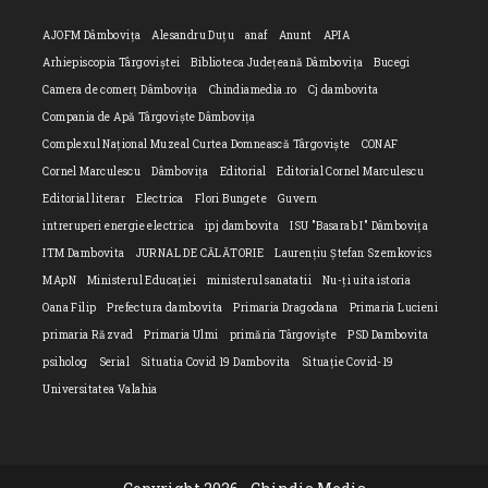
AJOFM Dâmbovița
Alesandru Duțu
anaf
Anunt
APIA
Arhiepiscopia Târgoviștei
Biblioteca Județeană Dâmbovița
Bucegi
Camera de comerț Dâmbovița
Chindiamedia.ro
Cj dambovita
Compania de Apă Târgoviște Dâmbovița
Complexul Național Muzeal Curtea Domnească Târgoviște
CONAF
Cornel Marculescu
Dâmbovița
Editorial
Editorial Cornel Marculescu
Editorial literar
Electrica
Flori Bungete
Guvern
intreruperi energie electrica
ipj dambovita
ISU "Basarab I" Dâmbovița
ITM Dambovita
JURNAL DE CĂLĂTORIE
Laurențiu Ștefan Szemkovics
MApN
Ministerul Educației
ministerul sanatatii
Nu-ți uita istoria
Oana Filip
Prefectura dambovita
Primaria Dragodana
Primaria Lucieni
primaria Răzvad
Primaria Ulmi
primăria Târgoviște
PSD Dambovita
psiholog
Serial
Situatia Covid 19 Dambovita
Situație Covid-19
Universitatea Valahia