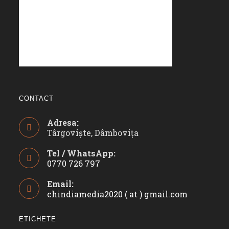
CONTACT
Adresa:
Târgoviște, Dâmbovița
Tel / WhatsApp:
0770 726 797
Opens
Email:
in
chindiamedia2020 ( at ) gmail.com
Opens
your
in
application
your
ETICHETE
applicatio