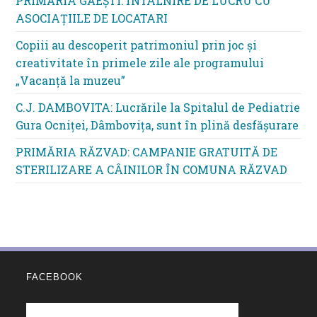
PRIMĂRIA GĂEȘTI: ÎNTÂLNIRE DE LUCRU CU
ASOCIAȚIILE DE LOCATARI
Copiii au descoperit patrimoniul prin joc și
creativitate în primele zile ale programului
„Vacanță la muzeu”
C.J. DAMBOVITA: Lucrările la Spitalul de Pediatrie
Gura Ocniței, Dâmbovița, sunt în plină desfășurare
PRIMĂRIA RĂZVAD: CAMPANIE GRATUITĂ DE
STERILIZARE A CÂINILOR ÎN COMUNA RĂZVAD
FACEBOOK