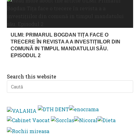
ULMI: PRIMARUL BOGDAN TIȚA FACE O
TRECERE ÎN REVISTA A A INVESTIȚIILOR DIN
COMUNĂ IN TIMPUL MANDATULUI SĂU.
EPISODUL 2
Search this website
Pre
Es
to
clo
th
se
pan