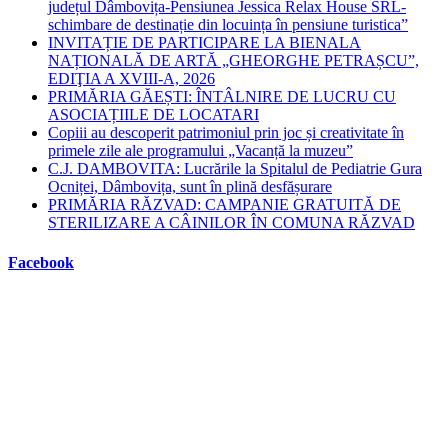
județul Dâmbovița-Pensiunea Jessica Relax House SRL-
schimbare de destinație din locuința în pensiune turistica”
INVITAȚIE DE PARTICIPARE LA BIENALA
NAȚIONALĂ DE ARTĂ „GHEORGHE PETRAȘCU”,
EDIŢIA A XVIII-A, 2026
PRIMĂRIA GĂEȘTI: ÎNTÂLNIRE DE LUCRU CU
ASOCIAȚIILE DE LOCATARI
Copiii au descoperit patrimoniul prin joc și creativitate în
primele zile ale programului „Vacanță la muzeu”
C.J. DAMBOVITA: Lucrările la Spitalul de Pediatrie Gura
Ocniței, Dâmbovița, sunt în plină desfășurare
PRIMĂRIA RĂZVAD: CAMPANIE GRATUITĂ DE
STERILIZARE A CÂINILOR ÎN COMUNA RĂZVAD
Facebook