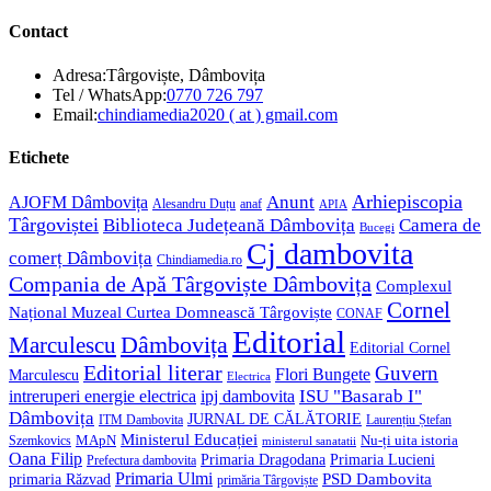
Contact
Adresa:
Târgoviște, Dâmbovița
Opens
Tel / WhatsApp:
0770 726 797
in
Opens
Email:
chindiamedia2020 ( at ) gmail.com
your
in
application
your
Etichete
application
Anunt
Arhiepiscopia
AJOFM Dâmbovița
Alesandru Duțu
anaf
APIA
Târgoviștei
Biblioteca Județeană Dâmbovița
Camera de
Bucegi
Cj dambovita
comerț Dâmbovița
Chindiamedia.ro
Compania de Apă Târgoviște Dâmbovița
Complexul
Cornel
Național Muzeal Curtea Domnească Târgoviște
CONAF
Editorial
Dâmbovița
Marculescu
Editorial Cornel
Editorial literar
Guvern
Flori Bungete
Marculescu
Electrica
ISU "Basarab I"
intreruperi energie electrica
ipj dambovita
Dâmbovița
JURNAL DE CĂLĂTORIE
Laurențiu Ștefan
ITM Dambovita
Ministerul Educației
MApN
Szemkovics
Nu-ți uita istoria
ministerul sanatatii
Oana Filip
Primaria Lucieni
Primaria Dragodana
Prefectura dambovita
Primaria Ulmi
primaria Răzvad
PSD Dambovita
primăria Târgoviște