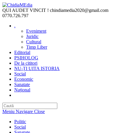
Skip
to
QUI AUDET VINCIT !
chindiamedia2020@gmail.com
content
0770.726.797
.
Eveniment
Juridic
Cultural
Timp Liber
Editorial
PSIHOLOG
De la cititori
NU-ȚI UITA ISTORIA
Social
Economic
Sanatate
Național
Toggle
website
search
Meniu Navigare
Close
Politic
Social
Sanatate