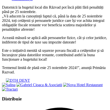
category:
Datornicii la bugetul local din Răzvad pot încă plăti fără penalități
până pe 25 noiembrie.
„Vă aducem la cunoștință faptul că, până la data de 25 noiembrie
2024, toți cetățenii și persoanele juridice care își vor achita integral
obligațiile fiscale restante vor beneficia scutirea majorărilor și
penalităților aferente!
Această măsură se aplică atât persoanelor fizice, cât și celor juridice,
indiferent de tipul de taxe sau impozite datorate!
Este o inițiativă menită să ușureze povara fiscală a cetățenilor și să
încurajeze plata datoriilor restante, contribuind astfel la buna
funcționare a bugetului local!
Termenul limită de plată este 25 noiembrie 2024!”, anunță Primăria
Razvad.
Share
Distribuie
this
Opens
content