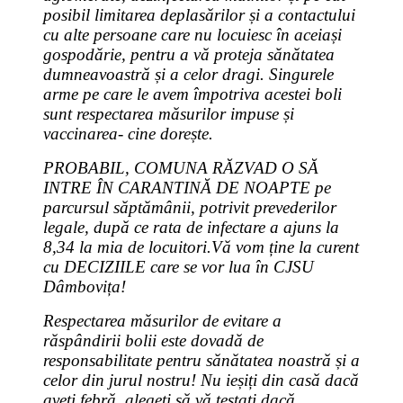
posibil limitarea deplasărilor și a contactului
cu alte persoane care nu locuiesc în aceiași
gospodărie, pentru a vă proteja sănătatea
dumneavoastră și a celor dragi. Singurele
arme pe care le avem împotriva acestei boli
sunt respectarea măsurilor impuse și
vaccinarea- cine dorește.
PROBABIL, COMUNA RĂZVAD O SĂ
INTRE ÎN CARANTINĂ DE NOAPTE pe
parcursul săptămânii, potrivit prevederilor
legale, după ce rata de infectare a ajuns la
8,34 la mia de locuitori.Vă vom ține la curent
cu DECIZIILE care se vor lua în CJSU
Dâmbovița!
Respectarea măsurilor de evitare a
răspândirii bolii este dovadă de
responsabilitate pentru sănătatea noastră și a
celor din jurul nostru! Nu ieșiți din casă dacă
aveți febră, alegeți să vă testați dacă