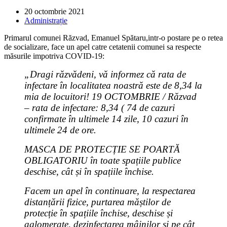
Post
20 octombrie 2021
published:
Post
Administrație
category:
Primarul comunei Răzvad, Emanuel Spătaru,intr-o postare pe o retea
de socializare, face un apel catre cetatenii comunei sa respecte
măsurile impotriva COVID-19:
„Dragi răzvădeni, vă informez că rata de
infectare în localitatea noastră este de 8,34 la
mia de locuitori! 19 OCTOMBRIE / Răzvad
– rata de infectare: 8,34 ( 74 de cazuri
confirmate în ultimele 14 zile, 10 cazuri în
ultimele 24 de ore.
MASCA DE PROTECȚIE SE POARTĂ
OBLIGATORIU în toate spațiile publice
deschise, cât și în spațiile închise.
Facem un apel în continuare, la respectarea
distanțării fizice, purtarea măștilor de
protecție în spațiile închise, deschise și
aglomerate, dezinfectarea mâinilor și pe cât