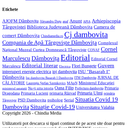
your
in
application
your
Etichete
application
Anunt
Arhiepiscopia
AJOFM Dâmbovița
Alesandru Duțu
anaf
APIA
Târgoviștei
Biblioteca Județeană Dâmbovița
Camera de
Cj dambovita
comerț Dâmbovița
Chindiamedia.ro
Compania de Apă Târgoviște Dâmbovița
Complexul
Cornel
Național Muzeal Curtea Domnească Târgoviște
CONAF
Editorial
Dâmbovița
Marculescu
Editorial Cornel
Editorial literar
Guvern
Flori Bungete
Marculescu
Electrica
ISU "Basarab I"
intreruperi energie electrica
ipj dambovita
Dâmbovița
JURNAL DE
ITM Dambovita
Isu dambovita Basarab I Dambovita
Ministerul Educației
CĂLĂTORIE
MApN
Laurențiu Ștefan Szemkovics
Oana Filip
Primaria
Nu-ți uita istoria
ministerul sanatatii
Prefectura dambovita
Primaria Ulmi
Primaria Lucieni
primaria Răzvad
Dragodana
primăria
Situatia Covid 19
psiholog
PSD Dambovita
Serial
Târgoviște
Situație Covid-19
Dambovita
Universitatea Valahia
Copyright 2026 - Chindia Media
Utilizatorii pot descarca si tipari continut de pe acest site doar pentru