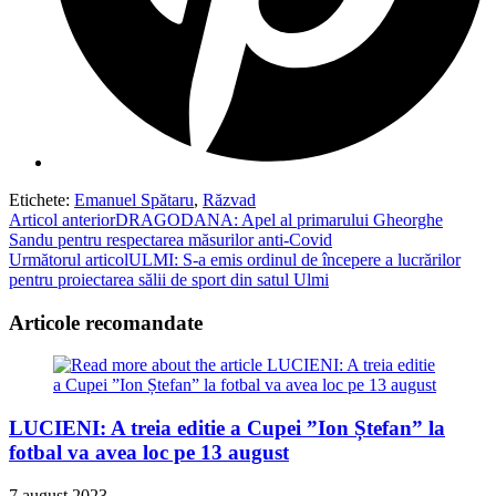
Etichete
:
Emanuel Spătaru
,
Răzvad
Read
Articol anterior
DRAGODANA: Apel al primarului Gheorghe
Sandu pentru respectarea măsurilor anti-Covid
more
Următorul articol
ULMI: S-a emis ordinul de începere a lucrărilor
articles
pentru proiectarea sălii de sport din satul Ulmi
Articole recomandate
LUCIENI: A treia editie a Cupei ”Ion Ștefan” la
fotbal va avea loc pe 13 august
7 august 2023