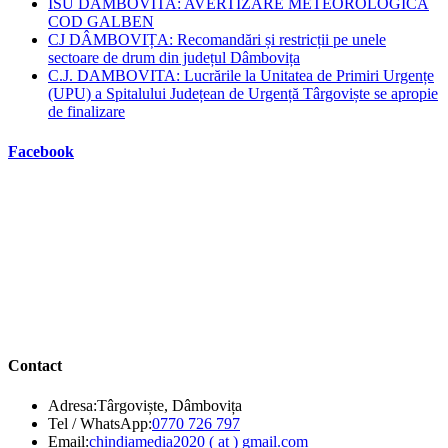
ISU DAMBOVITA: AVERTIZARE METEOROLOGICĂ
COD GALBEN
CJ DÂMBOVIȚA: Recomandări și restricții pe unele
sectoare de drum din județul Dâmbovița
C.J. DAMBOVITA: Lucrările la Unitatea de Primiri Urgențe
(UPU) a Spitalului Județean de Urgență Târgoviște se apropie
de finalizare
Facebook
Contact
Adresa:
Târgoviște, Dâmbovița
Opens
Tel / WhatsApp:
0770 726 797
in
Opens
Email:
chindiamedia2020 ( at ) gmail.com