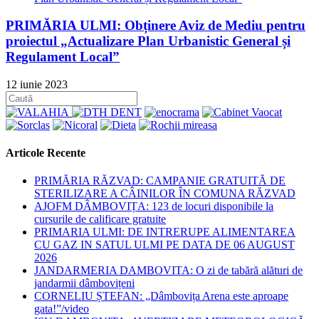
PRIMĂRIA ULMI: Obținere Aviz de Mediu pentru
proiectul „Actualizare Plan Urbanistic General și
Regulament Local”
12 iunie 2023
Articole Recente
PRIMĂRIA RĂZVAD: CAMPANIE GRATUITĂ DE
STERILIZARE A CÂINILOR ÎN COMUNA RĂZVAD
AJOFM DÂMBOVIȚA: 123 de locuri disponibile la
cursurile de calificare gratuite
PRIMARIA ULMI: DE INTRERUPE ALIMENTAREA
CU GAZ IN SATUL ULMI PE DATA DE 06 AUGUST
2026
JANDARMERIA DAMBOVITA: O zi de tabără alături de
jandarmii dâmbovițeni
CORNELIU ȘTEFAN: „Dâmbovița Arena este aproape
gata!”/video