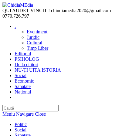
Skip
to
QUI AUDET VINCIT !
chindiamedia2020@gmail.com
content
0770.726.797
.
Eveniment
Juridic
Cultural
Timp Liber
Editorial
PSIHOLOG
De la cititori
NU-ȚI UITA ISTORIA
Social
Economic
Sanatate
Național
Toggle
website
search
Meniu Navigare
Close
Politic
Social
Sanatate