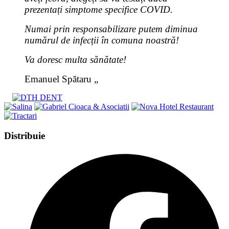
prezentați simptome specifice COVID.
Numai prin responsabilizare putem diminua
numărul de infecții în comuna noastră!
Va doresc multa sănătate!
Emanuel Spătaru „
Share
Distribuie
this
Opens
content
in
a
new
window