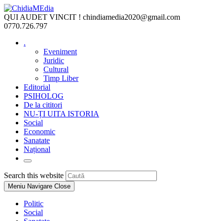
Skip
to
QUI AUDET VINCIT !
chindiamedia2020@gmail.com
content
0770.726.797
.
Eveniment
Juridic
Cultural
Timp Liber
Editorial
PSIHOLOG
De la cititori
NU-ȚI UITA ISTORIA
Social
Economic
Sanatate
Național
Toggle
website
Press
Search this website
search
Escape
Meniu Navigare
Close
to
close
Politic
the
Social
search