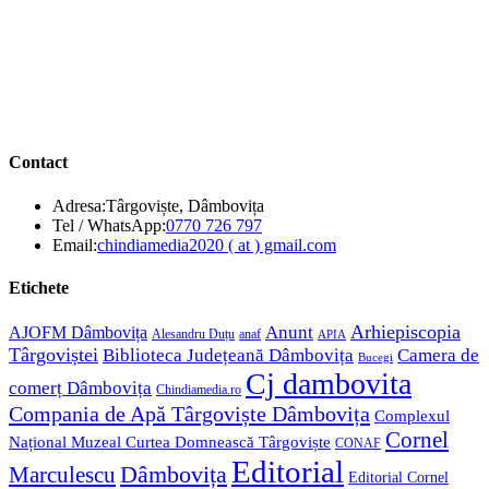
Contact
Adresa:
Târgoviște, Dâmbovița
Opens
Tel / WhatsApp:
0770 726 797
in
Opens
Email:
chindiamedia2020 ( at ) gmail.com
your
in
application
your
Etichete
application
Anunt
Arhiepiscopia
AJOFM Dâmbovița
Alesandru Duțu
anaf
APIA
Târgoviștei
Biblioteca Județeană Dâmbovița
Camera de
Bucegi
Cj dambovita
comerț Dâmbovița
Chindiamedia.ro
Compania de Apă Târgoviște Dâmbovița
Complexul
Cornel
Național Muzeal Curtea Domnească Târgoviște
CONAF
Editorial
Dâmbovița
Marculescu
Editorial Cornel