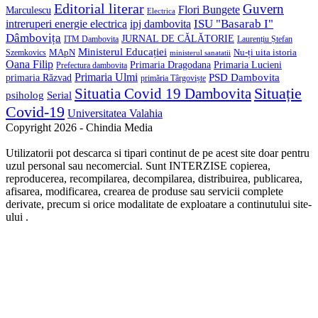
Editorial literar
Guvern
Flori Bungete
Marculescu
Electrica
ISU "Basarab I"
intreruperi energie electrica
ipj dambovita
Dâmbovița
JURNAL DE CĂLĂTORIE
Laurențiu Ștefan
ITM Dambovita
Ministerul Educației
MApN
Szemkovics
Nu-ți uita istoria
ministerul sanatatii
Oana Filip
Primaria Lucieni
Primaria Dragodana
Prefectura dambovita
Primaria Ulmi
primaria Răzvad
PSD Dambovita
primăria Târgoviște
Situație
Situatia Covid 19 Dambovita
psiholog
Serial
Covid-19
Universitatea Valahia
Copyright 2026 - Chindia Media
Utilizatorii pot descarca si tipari continut de pe acest site doar pentru
uzul personal sau necomercial. Sunt INTERZISE copierea,
reproducerea, recompilarea, decompilarea, distribuirea, publicarea,
afisarea, modificarea, crearea de produse sau servicii complete
derivate, precum si orice modalitate de exploatare a continutului site-
ului .