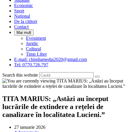
Sanatate
panel.
Economic
Sport
Național
De la cititori
Contact
Mai mult
Eveniment
Juridic
Cultural
Timp Liber
E-mail: chindiamedia2020@gmail.com
Tel: 0770.726.797
Search this website
TITA MARIUS: „Astăzi au început
lucrările de extindere a rețelei de
canalizare în localitatea Lucieni.”
Post
27 ianuarie 2026