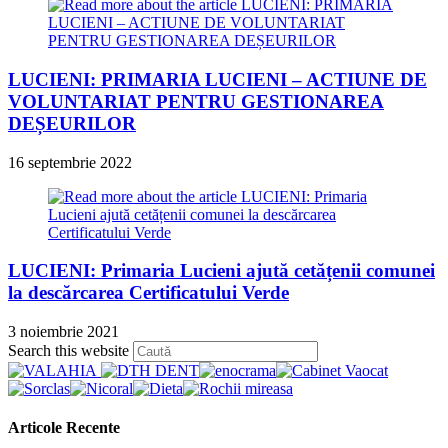
LUCIENI: PRIMARIA LUCIENI – ACTIUNE DE
VOLUNTARIAT PENTRU GESTIONAREA
DEȘEURILOR
16 septembrie 2022
LUCIENI: Primaria Lucieni ajută cetățenii comunei
la descărcarea Certificatului Verde
3 noiembrie 2021
Press
Search this website
Escape
to
close
the
Articole Recente
search