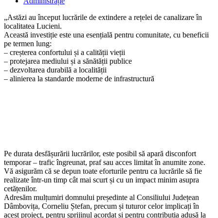
published:
Post
Administrație
category:
„Astăzi au început lucrările de extindere a rețelei de canalizare în
localitatea Lucieni.
Această investiție este una esențială pentru comunitate, cu beneficii
pe termen lung:
– creșterea confortului și a calității vieții
– protejarea mediului și a sănătății publice
– dezvoltarea durabilă a localității
– alinierea la standarde moderne de infrastructură
Pe durata desfășurării lucrărilor, este posibil să apară disconfort
temporar – trafic îngreunat, praf sau acces limitat în anumite zone.
Vă asigurăm că se depun toate eforturile pentru ca lucrările să fie
realizate într-un timp cât mai scurt și cu un impact minim asupra
cetățenilor.
Adresăm mulțumiri domnului președinte al Consiliului Județean
Dâmbovița, Corneliu Ștefan, precum și tuturor celor implicați în
acest proiect, pentru sprijinul acordat și pentru contribuția adusă la