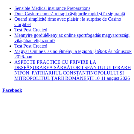
Sensible Medical insurance Preparations
Duel Casino: cum să retragi câștigurile rapid și în siguranță
Quand simplicité rime avec plaisir : la surprise de Casino
Corgibet
Test Post Created
Mennyire gördülékeny az online sportfogadás magyarországi
világában eligazodni?
Test Post Created
Magyar Online Casino élmény: a legjobb játékok és bónuszok
2026-ban
ASPECTE PRACTICE CU PRIVIRE LA
DESFĂȘURAREA SĂRBĂTORII SFÂNTULUI IERARH
NIFON, PATRIARHUL CONSTANTINOPOLULUI ŞI
MITROPOLITUL ȚĂRII ROMÂNEȘTI 10-11 august 2026
Facebook