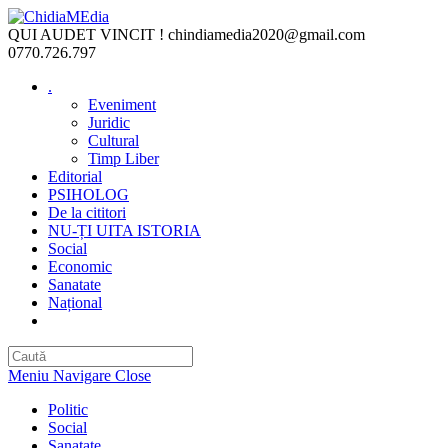
Skip
to
QUI AUDET VINCIT !
chindiamedia2020@gmail.com
content
0770.726.797
.
Eveniment
Juridic
Cultural
Timp Liber
Editorial
PSIHOLOG
De la cititori
NU-ȚI UITA ISTORIA
Social
Economic
Sanatate
Național
Toggle
website
search
Meniu Navigare
Close
Politic
Social
Sanatate