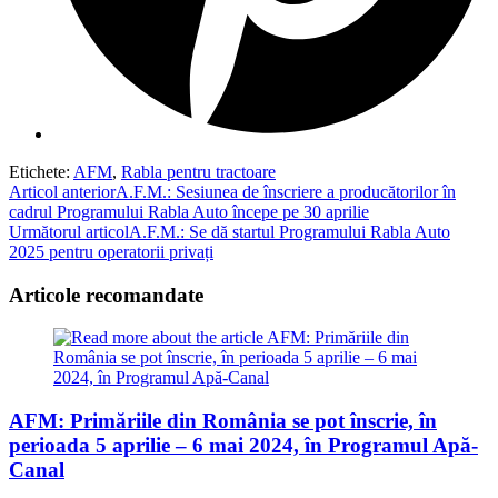
Etichete
:
AFM
,
Rabla pentru tractoare
Read
Articol anterior
A.F.M.: Sesiunea de înscriere a producătorilor în
cadrul Programului Rabla Auto începe pe 30 aprilie
more
Următorul articol
A.F.M.: Se dă startul Programului Rabla Auto
articles
2025 pentru operatorii privați
Articole recomandate
AFM: Primăriile din România se pot înscrie, în
perioada 5 aprilie – 6 mai 2024, în Programul Apă-
Canal