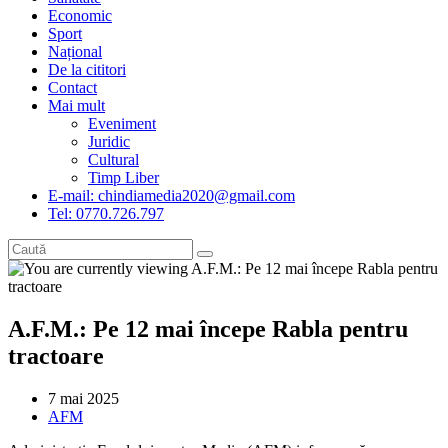
Economic
Sport
Național
De la cititori
Contact
Mai mult
Eveniment
Juridic
Cultural
Timp Liber
E-mail: chindiamedia2020@gmail.com
Tel: 0770.726.797
A.F.M.: Pe 12 mai începe Rabla pentru
tractoare
Post
7 mai 2025
published:
Post
AFM
category: