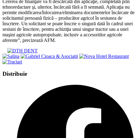
Cererea de finanţare va fi descărcată din aplicaţie, completată prin
tehnoredactare şi, ulterior, încărcată fără a fi semnată. Aplicaţia nu
permite modificarea/înlocuirea/eliminarea documentelor încărcate de
solicitantul persoană fizică – producător agricol în sesiunea de
înscriere. Un solicitant se poate înscrie o singură dată în cadrul unei
sesiuni de înscriere, pentru achiziţia unui singur tractor sau a unei
maşini agricole autopropulsate, inclusiv a accesoriilor agricole
aferente”, precizează AFM.
Share
Distribuie
this
Opens
content
in
a
new
window