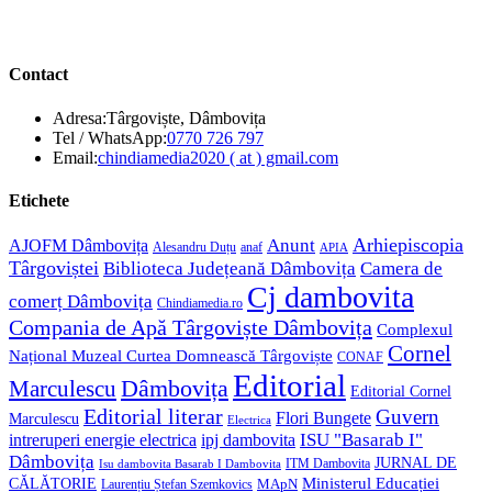
Contact
Adresa:
Târgoviște, Dâmbovița
Opens
Tel / WhatsApp:
0770 726 797
in
Opens
Email:
chindiamedia2020 ( at ) gmail.com
your
in
application
your
Etichete
application
Anunt
Arhiepiscopia
AJOFM Dâmbovița
Alesandru Duțu
anaf
APIA
Târgoviștei
Biblioteca Județeană Dâmbovița
Camera de
Cj dambovita
comerț Dâmbovița
Chindiamedia.ro
Compania de Apă Târgoviște Dâmbovița
Complexul
Cornel
Național Muzeal Curtea Domnească Târgoviște
CONAF
Editorial
Dâmbovița
Marculescu
Editorial Cornel
Editorial literar
Guvern
Flori Bungete
Marculescu
Electrica
ISU "Basarab I"
intreruperi energie electrica
ipj dambovita
Dâmbovița
JURNAL DE
ITM Dambovita
Isu dambovita Basarab I Dambovita
Ministerul Educației
CĂLĂTORIE
MApN
Laurențiu Ștefan Szemkovics