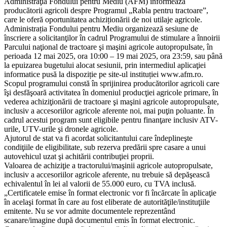
Administraţia Fondului pentru Mediu (AFM) informează
producătorii agricoli despre Programul „Rabla pentru tractoare”,
care le oferă oportunitatea achiziționării de noi utilaje agricole.
Administrația Fondului pentru Mediu organizează sesiune de
înscriere a solicitanţilor în cadrul Programului de stimulare a înnoirii
Parcului naţional de tractoare şi maşini agricole autopropulsate, în
perioada 12 mai 2025, ora 10:00 – 19 mai 2025, ora 23:59, sau până
la epuizarea bugetului alocat sesiunii, prin intermediul aplicaţiei
informatice pusă la dispoziție pe site-ul instituției www.afm.ro.
Scopul programului constă în sprijinirea producătorilor agricoli care
îşi desfăşoară activitatea în domeniul producţiei agricole primare, în
vederea achiziţionării de tractoare şi maşini agricole autopropulsate,
inclusiv a accesoriilor agricole aferente noi, mai puţin poluante. În
cadrul acestui program sunt eligibile pentru finanţare inclusiv ATV-
urile, UTV-urile şi dronele agricole.
Ajutorul de stat va fi acordat solicitantului care îndeplineşte
condiţiile de eligibilitate, sub rezerva predării spre casare a unui
autovehicul uzat şi achitării contribuţiei proprii.
Valoarea de achiziţie a tractorului/maşinii agricole autopropulsate,
inclusiv a accesoriilor agricole aferente, nu trebuie să depăşească
echivalentul în lei al valorii de 55.000 euro, cu TVA inclusă.
„Certificatele emise în format electronic vor fi încărcate în aplicaţie
în acelaşi format în care au fost eliberate de autorităţile/instituţiile
emitente. Nu se vor admite documentele reprezentând
scanare/imagine după documentul emis în format electronic.