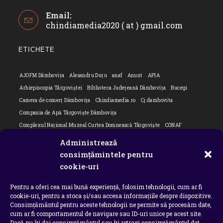
Opens
Email:
in
chindiamedia2020 ( at ) gmail.com
Opens
your
in
application
your
ETICHETE
applicatio
AJOFM Dâmbovița
Alesandru Duțu
anaf
Anunt
APIA
Arhiepiscopia Târgoviștei
Biblioteca Județeană Dâmbovița
Bucegi
Camera de comerț Dâmbovița
Chindiamedia.ro
Cj dambovita
Compania de Apă Târgoviște Dâmbovița
Complexul Național Muzeal Curtea Domnească Târgoviște
CONAF
Cornel Marculescu
Dâmbovița
Editorial
Editorial Cornel Marculescu
Administrează
Editorial literar
Electrica
Flori Bungete
Guvern
consimțămintele pentru
intreruperi energie electrica
ipj dambovita
ISU "Basarab I" Dâmbovița
cookie-uri
ITM Dambovita
JURNAL DE CĂLĂTORIE
Laurențiu Ștefan Szemkovics
Pentru a oferi cea mai bună experiență, folosim tehnologii, cum ar fi
MApN
Ministerul Educației
ministerul sanatatii
Nu-ți uita istoria
cookie-uri, pentru a stoca și/sau accesa informațiile despre dispozitive.
Oana Filip
Prefectura dambovita
Primaria Dragodana
Primaria Lucieni
Consimțământul pentru aceste tehnologii ne permite să procesăm date,
primaria Răzvad
Primaria Ulmi
primăria Târgoviște
PSD Dambovita
cum ar fi comportamentul de navigare sau ID-uri unice pe acest site.
Dacă nu îți dai consimțământul sau îți retragi consimțământul dat