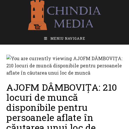
Skip
to
content
MENIU NAVIGARE
AJOFM DÂMBOVIȚA: 210
locuri de muncă
disponibile pentru
persoanele aflate în
căutarea unui loc de