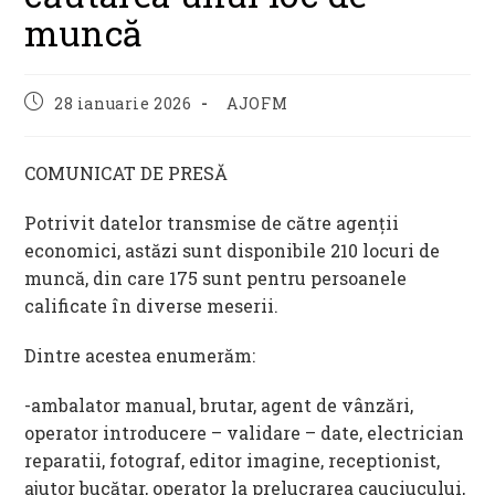
muncă
Post
Post
28 ianuarie 2026
AJOFM
published:
category:
COMUNICAT DE PRESĂ
Potrivit datelor transmise de către agenții
economici, astăzi sunt disponibile 210 locuri de
muncă, din care 175 sunt pentru persoanele
calificate în diverse meserii.
Dintre acestea enumerăm:
-ambalator manual, brutar, agent de vânzări,
operator introducere – validare – date, electrician
reparatii, fotograf, editor imagine, receptionist,
ajutor bucătar, operator la prelucrarea cauciucului,