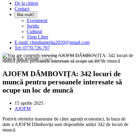
De la cititori
Contact
Mai mult
Eveniment
Juridic
Cultural
Timp Liber
E-mail: chindiamedia2020@gmail.com
Tel: 0770.726.797
Search this website
AJOFM DÂMBOVIȚA: 342 locuri de
muncă pentru persoanele interesate să
ocupe un loc de muncă
Post
15 aprilie 2025
published:
Post
AJOFM
category:
Potrivit ofertelor transmise de către agenții economici, în baza de
date a AJOFM Dâmbovița sunt disponibile astăzi 342 de locuri de
muncă.