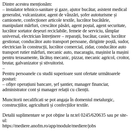
Dintre acestea menționăm:
– instalator tehnico-sanitare și gaze, ajutor bucătar, asistent medical
generalist, vulcanizator, agent de vânzări, șofer autoturisme și
camionete, confecționer articole textile, lucrător bucătărie,
manipulant mărfuri, crescător păsări, agent poștal, agent securitate,
lucrător sortator deșeuri reciclabile, femeie de serviciu, tâmplar
universal, electrician întreținere – reparații, bucătar, casier, lucrător
gestionar, conducător auto transport persoane, diriginte poștă, sudor,
electrician în construcții, lucrător comercial, zidar, conducător auto
transport rutier mărfuri, mecanic auto, macaragiu, mașinist la mașini
pentru terasamente, lăcătuș mecanic, pizzar, mecanic agricol, croitor,
brutar, galvanizator și stivuitorist.
–
Pentru persoanele cu studii superioare sunt ofertate următoarele
posturi:
– ofițer operațiuni bancare, șef șantier, manager financiar,
administrator cont și manager relații cu clienții.
Muncitorii necalificati se pot angaja în domeniul metalurgic,
construcțiilor, agriculturii și confecțiilor textile.
Detalii suplimentare se pot obţine la nr.tel 0245/620635 sau pe site-
ul:
https://mediere.anofm.ro/app/module/mediere/jobs