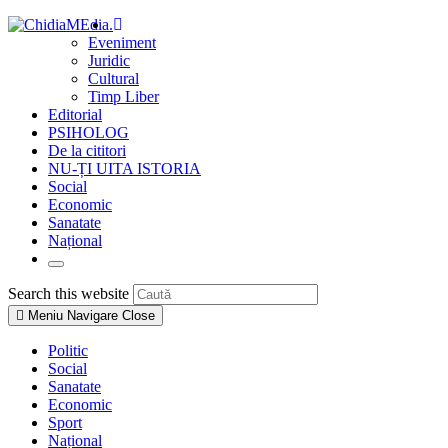
Skip
.
to
Eveniment
content
Juridic
Cultural
Timp Liber
Editorial
PSIHOLOG
De la cititori
NU-ȚI UITA ISTORIA
Social
Economic
Sanatate
Național
Toggle
website
Press
Search this website
search
Escape
Meniu Navigare
Close
to
close
Politic
the
Social
search
Sanatate
panel.
Economic
Sport
Național