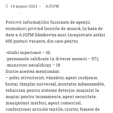
Post
Post
14 august 2023
AJOFM
published:
category:
Potrivit informațiilor furnizate de agenții
economici privind locurile de muncă, în baza de
date a AJOFM Dâmboviţa sunt înregistrate astăzi
605 posturi vacante, din care pentru:
-studii superioare – 16;
-persoanele calificate în diverse meserii – 571;
-muncitori necalificați – 18
Dintre acestea menționăm:
– șofer, stivuitorist, vânzător, agent curățenie,
brutar, tâmplar universal, montator subansamble,
tehnician pentru sisteme detecție, mașinist la
mașini pentru terasamente, agent securitate,
manipulant mărfuri, agent comercial,
confecționer articole textile, croitor, femeie de