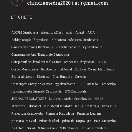
chindiamedia2020 ( at ) gmail.com
Opens
your
in
application
your
ETICHETE
applicatio
AJOFM Dâmbovița
Alesandru Duțu
anaf
Anunt
APIA
Arhiepiscopia Târgoviștei
Biblioteca Județeană Dâmbovița
Camera de comerț Dâmbovița
Chindiamedia.ro
Cj dambovita
Compania de Apă Târgoviște Dâmbovița
Complexul Național Muzeal Curtea Domnească Târgoviște
CONAF
Cornel Marculescu
Dâmbovița
Editorial
Editorial Cornel Marculescu
Editorial literar
Electrica
Flori Bungete
Guvern
intreruperi energie electrica
ipj dambovita
ISU "Basarab I" Dâmbovița
Isu dambovita Basarab I Dambovita
ITM Dambovita
JURNAL DE CĂLĂTORIE
Laurențiu Ștefan Szemkovics
MApN
Ministerul Educației
ministerul sanatatii
Nu-ți uita istoria
Oana Filip
Prefectura dambovita
Primaria Dragodana
Primaria Lucieni
primaria Răzvad
Primaria Ulmi
primăria Târgoviște
PSD Dambovita
psiholog
Serial
Situatia Covid 19 Dambovita
Situație Covid-19