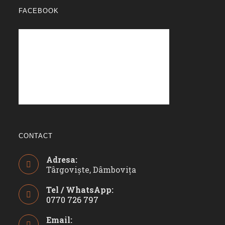
FACEBOOK
CONTACT
Adresa:
Târgoviște, Dâmbovița
Tel / WhatsApp:
0770 726 797
Opens
Email:
in