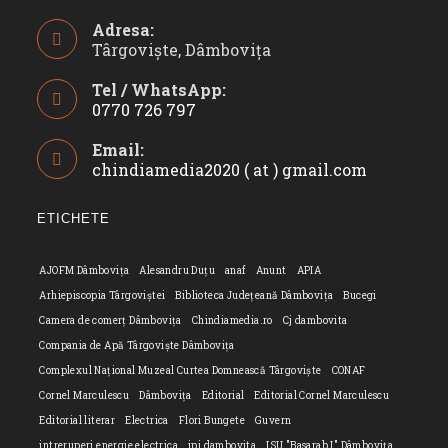
Adresa:
Târgoviște, Dâmbovița
Tel / WhatsApp:
0770 726 797
Opens
Email:
in
chindiamedia2020 ( at ) gmail.com
Opens
your
in
application
your
ETICHETE
applicatio
AJOFM Dâmbovița
Alesandru Duțu
anaf
Anunt
APIA
Arhiepiscopia Târgoviștei
Biblioteca Județeană Dâmbovița
Bucegi
Camera de comerț Dâmbovița
Chindiamedia.ro
Cj dambovita
Compania de Apă Târgoviște Dâmbovița
Complexul Național Muzeal Curtea Domnească Târgoviște
CONAF
Cornel Marculescu
Dâmbovița
Editorial
Editorial Cornel Marculescu
Editorial literar
Electrica
Flori Bungete
Guvern
intreruperi energie electrica
ipj dambovita
ISU "Basarab I" Dâmbovița