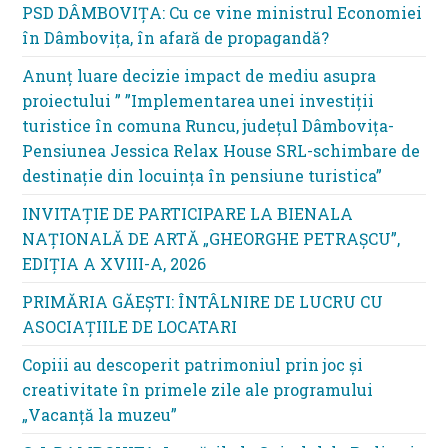
PSD DÂMBOVIȚA: Cu ce vine ministrul Economiei
în Dâmbovița, în afară de propagandă?
Anunț luare decizie impact de mediu asupra
proiectului ” ”Implementarea unei investiții
turistice în comuna Runcu, județul Dâmbovița-
Pensiunea Jessica Relax House SRL-schimbare de
destinație din locuința în pensiune turistica”
INVITAȚIE DE PARTICIPARE LA BIENALA
NAȚIONALĂ DE ARTĂ „GHEORGHE PETRAȘCU”,
EDIŢIA A XVIII-A, 2026
PRIMĂRIA GĂEȘTI: ÎNTÂLNIRE DE LUCRU CU
ASOCIAȚIILE DE LOCATARI
Copiii au descoperit patrimoniul prin joc și
creativitate în primele zile ale programului
„Vacanță la muzeu”