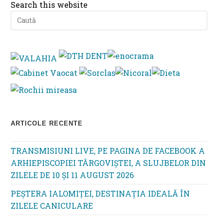
Search this website
Pre
Es
to
clo
th
se
pan
ARTICOLE RECENTE
TRANSMISIUNI LIVE, PE PAGINA DE FACEBOOK A
ARHIEPISCOPIEI TÂRGOVIȘTEI, A SLUJBELOR DIN
ZILELE DE 10 ȘI 11 AUGUST 2026
PEȘTERA IALOMIȚEI, DESTINAȚIA IDEALĂ ÎN
ZILELE CANICULARE