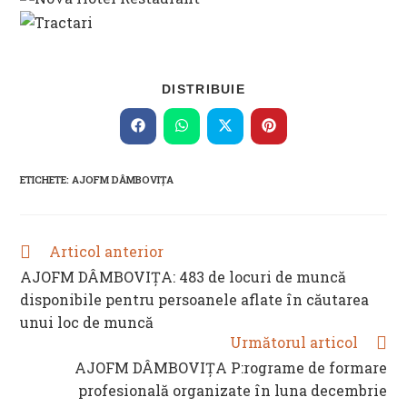
SHARE
DISTRIBUIE
THIS
CONTENT
Opens
Opens
Opens
Opens
in
in
in
in
a
a
a
a
new
new
new
new
ETICHETE
:
AJOFM DÂMBOVIȚA
window
window
window
window
Articol anterior
READ
MORE
AJOFM DÂMBOVIȚA: 483 de locuri de muncă
ARTICLES
disponibile pentru persoanele aflate în căutarea
unui loc de muncă
Următorul articol
AJOFM DÂMBOVIȚA P:rograme de formare
profesională organizate în luna decembrie