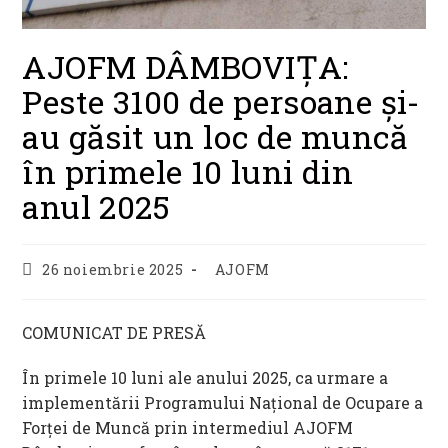
AJOFM DÂMBOVIȚA:
Peste 3100 de persoane şi-
au găsit un loc de muncă
în primele 10 luni din
anul 2025
Post
Post
26 noiembrie 2025
AJOFM
published:
category:
COMUNICAT DE PRESĂ
În primele 10 luni ale anului 2025, ca urmare a
implementării Programului Naţional de Ocupare a
Forţei de Muncă prin intermediul AJOFM