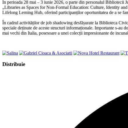
În perioada 28 mai – 3 iunie 2026, o parte din personalul Bibliote
„Libraries as Spaces for Non-Formal Education: Culture, Identity and G
Lifelong Lerning Hub, oferind participanților oportunitatea de a se fam
În cadrul activităților de job shadowing desfășurate la Biblioteca Civi
speciale deținute de aceste structuri informaționale. Importante s-au d
mai vechi din Italia, posesoare a unei colecții impresionante de incuna
Share
Distribuie
this
Opens
content
in
a
new
window