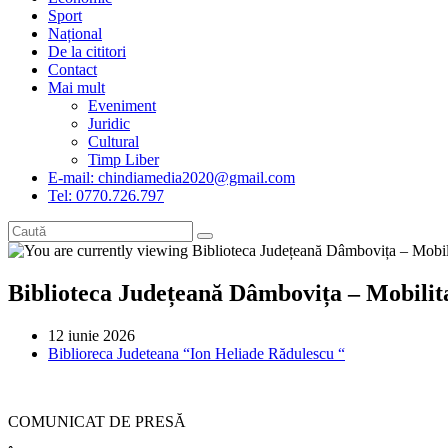
Sport
Național
De la cititori
Contact
Mai mult
Eveniment
Juridic
Cultural
Timp Liber
E-mail: chindiamedia2020@gmail.com
Tel: 0770.726.797
Biblioteca Județeană Dâmbovița – Mobilit
Post
12 iunie 2026
published:
Post
Biblioreca Judeteana “Ion Heliade Rădulescu “
category:
COMUNICAT DE PRESĂ