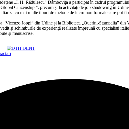
cii Județene „I. H. Rădulescu” Dâmbovița a participat în cadrul pro
lobal Citizenship ”, precum și la activități de job shadowing în Udine 
iliariza cu mai multe tipuri de metode de lucru non formale care pot fi re
ca „Vicenzo Joppi” din Udine și la Biblioteca „Querini-Stampalia” din Ven
ovedit și schimburile de experiență realizate împreună cu specialiști ital
bule și manuscrise.