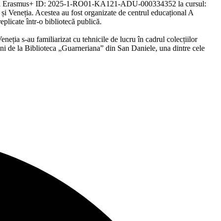
gramului Erasmus+ ID: 2025-1-RO01-KA121-ADU-000334352 la cursul:
și Veneția. Acestea au fost organizate de centrul educațional A
plicate într-o bibliotecă publică.
eția s-au familiarizat cu tehnicile de lucru în cadrul colecțiilor
ieni de la Biblioteca „Guarneriana” din San Daniele, una dintre cele