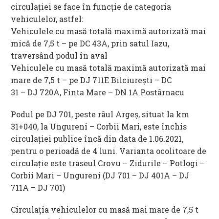
circulației se face în funcție de categoria
vehiculelor, astfel:
Vehiculele cu masă totală maximă autorizată mai
mică de 7,5 t – pe DC 43A, prin satul Iazu,
traversând podul în aval
Vehiculele cu masă totală maximă autorizată mai
mare de 7,5 t – pe DJ 711E Bilciurești – DC
31 – DJ 720A, Finta Mare – DN 1A Postârnacu
Podul pe DJ 701, peste râul Argeș, situat la km
31+040, la Ungureni – Corbii Mari, este închis
circulației publice încă din data de 1.06.2021,
pentru o perioadă de 4 luni. Varianta ocolitoare de
circulație este traseul Crovu – Zidurile – Potlogi –
Corbii Mari – Ungureni (DJ 701 – DJ 401A – DJ
711A – DJ 701)
Circulația vehiculelor cu masă mai mare de 7,5 t