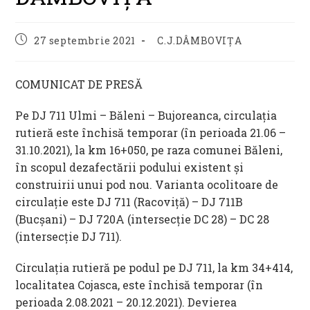
Post
Post
27 septembrie 2021
C.J.DÂMBOVIȚA
published:
category:
COMUNICAT DE PRESĂ
Pe DJ 711 Ulmi – Băleni – Bujoreanca, circulația
rutieră este închisă temporar (în perioada 21.06 –
31.10.2021), la km 16+050, pe raza comunei Băleni,
în scopul dezafectării podului existent și
construirii unui pod nou. Varianta ocolitoare de
circulație este DJ 711 (Racoviță) – DJ 711B
(Bucșani) – DJ 720A (intersecție DC 28) – DC 28
(intersecție DJ 711).
Circulația rutieră pe podul pe DJ 711, la km 34+414,
localitatea Cojasca, este închisă temporar (în
perioada 2.08.2021 – 20.12.2021). Devierea