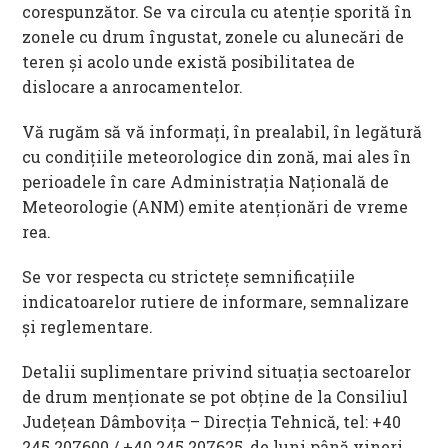
corespunzător. Se va circula cu atenţie sporită în
zonele cu drum îngustat, zonele cu alunecări de
teren şi acolo unde există posibilitatea de
dislocare a anrocamentelor.
Vă rugăm să vă informați, în prealabil, în legătură
cu condițiile meteorologice din zonă, mai ales în
perioadele în care Administrația Națională de
Meteorologie (ANM) emite atenționări de vreme
rea.
Se vor respecta cu strictețe semnificațiile
indicatoarelor rutiere de informare, semnalizare
și reglementare.
Detalii suplimentare privind situaţia sectoarelor
de drum menționate se pot obţine de la Consiliul
Judeţean Dâmboviţa – Direcţia Tehnică, tel: +40
245 207600 / +40 245 207625, de luni până vineri,