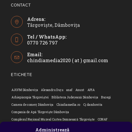
CONTACT
Adresa:
Târgoviște, Dâmbovița
Tel / WhatsApp:
0770 726 797
Opens
Email:
in
chindiamedia2020 ( at ) gmail.com
Opens
your
in
application
your
ETICHETE
applicatio
AJOFM Dâmbovița
Alesandru Duțu
anaf
Anunt
APIA
Arhiepiscopia Târgoviștei
Biblioteca Județeană Dâmbovița
Bucegi
Camera de comerț Dâmbovița
Chindiamedia.ro
Cj dambovita
Compania de Apă Târgoviște Dâmbovița
Complexul Național Muzeal Curtea Domnească Târgoviște
CONAF
Cornel Marculescu
Dâmbovița
Editorial
Editorial Cornel Marculescu
Administrează