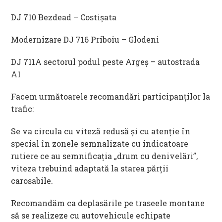
DJ 710 Bezdead – Costișata
Modernizare DJ 716 Priboiu – Glodeni
DJ 711A sectorul podul peste Argeș – autostrada
A1
Facem următoarele recomandări participanţilor la
trafic:
Se va circula cu viteză redusă și cu atenție în
special în zonele semnalizate cu indicatoare
rutiere ce au semnificaţia „drum cu denivelări”,
viteza trebuind adaptată la starea părţii
carosabile.
Recomandăm ca deplasările pe traseele montane
să se realizeze cu autovehicule echipate