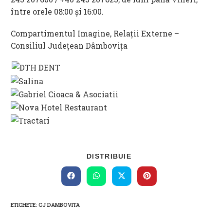
între orele 08:00 și 16:00.
Compartimentul Imagine, Relații Externe –
Consiliul Județean Dâmbovița
SHARE
DISTRIBUIE
THIS
CONTENT
Opens
Opens
Opens
Opens
in
in
in
in
a
a
a
a
new
new
new
new
ETICHETE
:
CJ DAMBOVITA
window
window
window
window