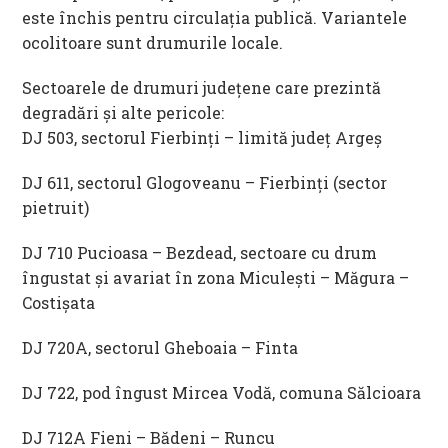
este închis pentru circulaţia publică. Variantele
ocolitoare sunt drumurile locale.
Sectoarele de drumuri judeţene care prezintă
degradări şi alte pericole:
DJ 503, sectorul Fierbinți – limită județ Argeș
DJ 611, sectorul Glogoveanu – Fierbinți (sector
pietruit)
DJ 710 Pucioasa – Bezdead, sectoare cu drum
îngustat și avariat în zona Miculești – Măgura –
Costișata
DJ 720A, sectorul Gheboaia – Finta
DJ 722, pod îngust Mircea Vodă, comuna Sălcioara
DJ 712A Fieni – Bădeni – Runcu