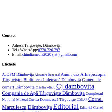
Contact
Adresa:
Târgoviște, Dâmbovița
Opens
Tel / WhatsApp:
0770 726 797
in
Opens
Email:
chindiamedia2020 ( at ) gmail.com
your
in
application
your
Etichete
application
Anunt
Arhiepiscopia
AJOFM Dâmbovița
Alesandru Duțu
anaf
APIA
Târgoviștei
Biblioteca Județeană Dâmbovița
Camera de
Cj dambovita
comerț Dâmbovița
Chindiamedia.ro
Compania de Apă Târgoviște Dâmbovița
Complexul
Cornel
Național Muzeal Curtea Domnească Târgoviște
CONAF
Editorial
Dâmbovița
Marculescu
Editorial Cornel