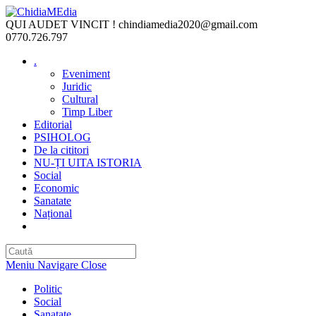
Skip
to
QUI AUDET VINCIT !
chindiamedia2020@gmail.com
content
0770.726.797
.
Eveniment
Juridic
Cultural
Timp Liber
Editorial
PSIHOLOG
De la cititori
NU-ȚI UITA ISTORIA
Social
Economic
Sanatate
Național
Toggle
website
search
Meniu Navigare
Close
Politic
Social
Sanatate