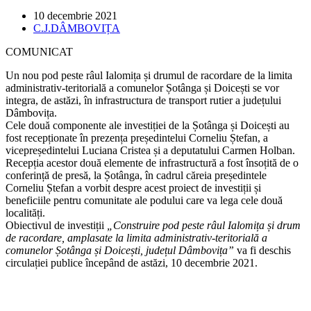
Post
10 decembrie 2021
published:
Post
C.J.DÂMBOVIȚA
category:
COMUNICAT
Un nou pod peste râul Ialomița și drumul de racordare de la limita
administrativ-teritorială a comunelor Șotânga și Doicești se vor
integra, de astăzi, în infrastructura de transport rutier a județului
Dâmbovița.
Cele două componente ale investiției de la Șotânga și Doicești au
fost recepționate în prezența președintelui Corneliu Ștefan, a
vicepreședintelui Luciana Cristea și a deputatului Carmen Holban.
Recepția acestor două elemente de infrastructură a fost însoțită de o
conferință de presă, la Șotânga, în cadrul căreia președintele
Corneliu Ștefan a vorbit despre acest proiect de investiții și
beneficiile pentru comunitate ale podului care va lega cele două
localități.
Obiectivul de investiții
„Construire pod peste râul Ialomița și drum
de racordare, amplasate la limita administrativ-teritorială a
comunelor Șotânga și Doicești, județul Dâmbovița”
va fi deschis
circulației publice începând de astăzi, 10 decembrie 2021.