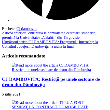
Etichete
:
Cj dambovita
Read
Articol anterior
Contribuția la dezvoltarea cercetării științifice,
premiată la Universitatea „Valahia” din Târgoviște
more
Următorul articol
CJ DAMBOVITA: Programul „Internship la
articles
Consiliul Județean Dâmbovița” a ajuns la final
Articole recomandate
CJ DAMBOVITA: Restricții pe unele sectoare de
drum din Dâmbovița
5 iulie 2021