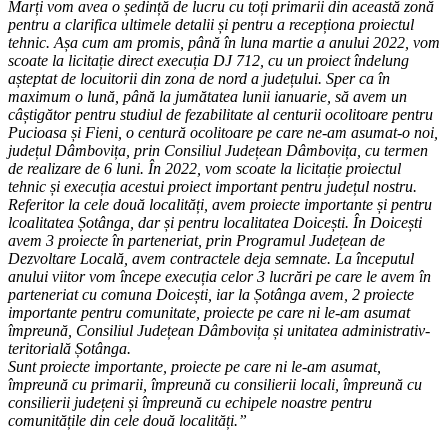
Marți vom avea o ședință de lucru cu toți primarii din această zonă
pentru a clarifica ultimele detalii și pentru a recepționa proiectul
tehnic. Așa cum am promis, până în luna martie a anului 2022, vom
scoate la licitație direct execuția DJ 712, cu un proiect îndelung
așteptat de locuitorii din zona de nord a județului. Sper ca în
maximum o lună, până la jumătatea lunii ianuarie, să avem un
câștigător pentru studiul de fezabilitate al centurii ocolitoare pentru
Pucioasa și Fieni, o centură ocolitoare pe care ne-am asumat-o noi,
județul Dâmbovița, prin Consiliul Județean Dâmbovița, cu termen
de realizare de 6 luni. În 2022, vom scoate la licitație proiectul
tehnic și execuția acestui proiect important pentru județul nostru.
Referitor la cele două localități, avem proiecte importante și pentru
lcoalitatea Șotânga, dar și pentru localitatea Doicești. În Doicești
avem 3 proiecte în parteneriat, prin Programul Județean de
Dezvoltare Locală, avem contractele deja semnate. La începutul
anului viitor vom începe execuția celor 3 lucrări pe care le avem în
parteneriat cu comuna Doicești, iar la Șotânga avem, 2 proiecte
importante pentru comunitate, proiecte pe care ni le-am asumat
împreună, Consiliul Județean Dâmbovița și unitatea administrativ-
teritorială Șotânga.
Sunt proiecte importante, proiecte pe care ni le-am asumat,
împreună cu primarii, împreună cu consilierii locali, împreună cu
consilierii județeni și împreună cu echipele noastre pentru
comunitățile din cele două localități.”