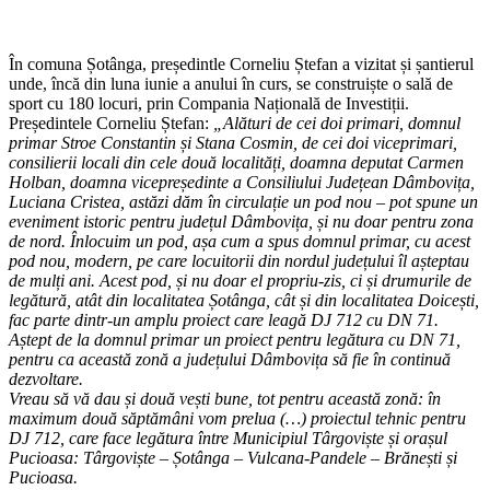
În comuna Șotânga, președintle Corneliu Ștefan a vizitat și șantierul
unde, încă din luna iunie a anului în curs, se construiște o sală de
sport cu 180 locuri, prin Compania Națională de Investiții.
Președintele Corneliu Ștefan:
„
Alături de cei doi primari, domnul
primar Stroe Constantin și Stana Cosmin, de cei doi viceprimari,
consilierii locali din cele două localități, doamna deputat Carmen
Holban, doamna vicepreședinte a Consiliului Județean Dâmbovița,
Luciana Cristea, astăzi dăm în circulație un pod nou – pot spune un
eveniment istoric pentru județul Dâmbovița, și nu doar pentru zona
de nord. Înlocuim un pod, așa cum a spus domnul primar, cu acest
pod nou, modern, pe care locuitorii din nordul județului îl așteptau
de mulți ani. Acest pod, și nu doar el propriu-zis, ci și drumurile de
legătură, atât din localitatea Șotânga, cât și din localitatea Doicești,
fac parte dintr-un amplu proiect care leagă DJ 712 cu DN 71.
Aștept de la domnul primar un proiect pentru legătura cu DN 71,
pentru ca această zonă a județului Dâmbovița să fie în continuă
dezvoltare.
Vreau să vă dau și două vești bune, tot pentru această zonă: în
maximum două săptămâni vom prelua (…) proiectul tehnic pentru
DJ 712, care face legătura între Municipiul Târgoviște și orașul
Pucioasa: Târgoviște – Șotânga – Vulcana-Pandele – Brănești și
Pucioasa.