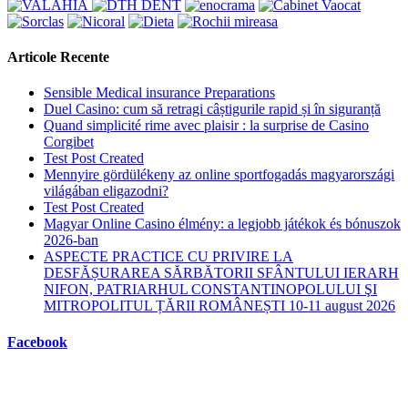
Articole Recente
Sensible Medical insurance Preparations
Duel Casino: cum să retragi câștigurile rapid și în siguranță
Quand simplicité rime avec plaisir : la surprise de Casino
Corgibet
Test Post Created
Mennyire gördülékeny az online sportfogadás magyarországi
világában eligazodni?
Test Post Created
Magyar Online Casino élmény: a legjobb játékok és bónuszok
2026-ban
ASPECTE PRACTICE CU PRIVIRE LA
DESFĂȘURAREA SĂRBĂTORII SFÂNTULUI IERARH
NIFON, PATRIARHUL CONSTANTINOPOLULUI ŞI
MITROPOLITUL ȚĂRII ROMÂNEȘTI 10-11 august 2026
Facebook