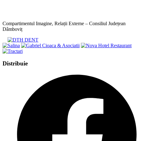
Compartimentul Imagine, Relații Externe – Consiliul Județean
Dâmboviț
Share
Distribuie
this
Opens
content
in
a
new
window