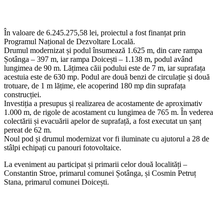
În valoare de 6.245.275,58 lei, proiectul a fost finanțat prin
Programul Național de Dezvoltare Locală.
Drumul modernizat și podul însumează 1.625 m, din care rampa
Șotânga – 397 m, iar rampa Doicești – 1.138 m, podul având
lungimea de 90 m. Lățimea căii podului este de 7 m, iar suprafața
acestuia este de 630 mp. Podul are două benzi de circulație și două
trotuare, de 1 m lățime, ele acoperind 180 mp din suprafața
construcției.
Investiția a presupus și realizarea de acostamente de aproximativ
1.000 m, de rigole de acostament cu lungimea de 765 m. În vederea
colectării și evacuării apelor de suprafață, a fost executat un șanț
pereat de 62 m.
Noul pod și drumul modernizat vor fi iluminate cu ajutorul a 28 de
stâlpi echipați cu panouri fotovoltaice.
La eveniment au participat și primarii celor două localități –
Constantin Stroe, primarul comunei Șotânga, și Cosmin Petruț
Stana, primarul comunei Doicești.