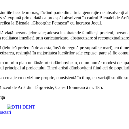
 studiile liceale în oraș, făcând parte din a treia generație de absolvenți 
s să expună prima dată ca proaspăt absolvent în cadrul Bienalei de Art
 treilea la Bienala „Gheorghe Petrașcu” cu lucrarea Jocul.
 dă viață personajelor sale; adesea inspirate de familie și prieteni, perso
ealitatea imediată prin caricaturizare, abstractizare și recontextualizare
 (tehnică preferată de acesta, însă de regulă pe suprafețe mari), cu dimensi
etizarea, resimțită în majoritatea lucrărilor sale expuse, pare să fie comu
n prim plan un tânăr artist dâmbovițean, cu un număr modest de apariți
ul principal al proiectului Tineri artiști dâmbovițeni fiind cel de popular
-o creație cu o viziune proprie, consistentă în timp, cu variații subtile sur
 Muzeul de Artă din Târgoviște, Calea Domnească nr. 185.
ița