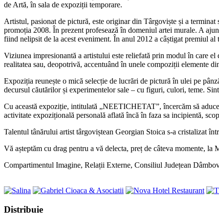
de Artă, în sala de expoziții temporare.
Artistul, pasionat de pictură, este originar din Târgoviște și a terminat
promoția 2008. În prezent profesează în domeniul artei murale. A ajun
fiind nelipsit de la acest eveniment. În anul 2012 a câștigat premiul al
Viziunea impresionantă a artistului este reliefată prin modul în care el
realitatea sau, deopotrivă, accentuând în unele compoziții elemente din r
Expoziția reunește o mică selecție de lucrări de pictură în ulei pe pânză
decursul căutărilor și experimentelor sale – cu figuri, culori, teme. Sint
Cu această expoziție, intitulată „NEETICHETAT”, încercăm să aducem î
activitate expozițională personală aflată încă în faza sa incipientă, scop
Talentul tânărului artist târgoviștean Georgian Stoica s-a cristalizat într
Vă așteptăm cu drag pentru a vă delecta, preț de câteva momente, la
Compartimentul Imagine, Relații Externe, Consiliul Județean Dâmbov
Share
Distribuie