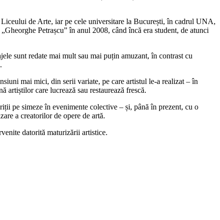
ai Liceului de Arte, iar pe cele universitare la București, în cadrul UNA,
ă „Gheorghe Petrașcu” în anul 2008, când încă era student, de atunci
najele sunt redate mai mult sau mai puțin amuzant, în contrast cu
.
uni mai mici, din serii variate, pe care artistul le-a realizat – în
nă artiștilor care lucrează sau restaurează frescă.
i pe simeze în evenimente colective – și, până în prezent, cu o
izare a creatorilor de opere de artă.
venite datorită maturizării artistice.