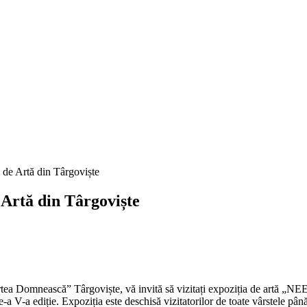
rtă din Târgoviște
a Domnească” Târgoviște, vă invită să vizitați expoziția de artă „NE
 de-a V-a ediție. Expoziția este deschisă vizitatorilor de toate vârstele 