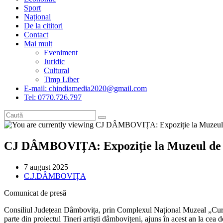
Sport
Național
De la cititori
Contact
Mai mult
Eveniment
Juridic
Cultural
Timp Liber
E-mail: chindiamedia2020@gmail.com
Tel: 0770.726.797
CJ DÂMBOVIȚA: Expoziție la Muzeul de A
Post
7 august 2025
published:
Post
C.J.DÂMBOVIȚA
category:
Comunicat de presă
Consiliul Județean Dâmbovița, prin Complexul Național Muzeal „Curte
parte din proiectul Tineri artiști dâmbovițeni, ajuns în acest an la cea