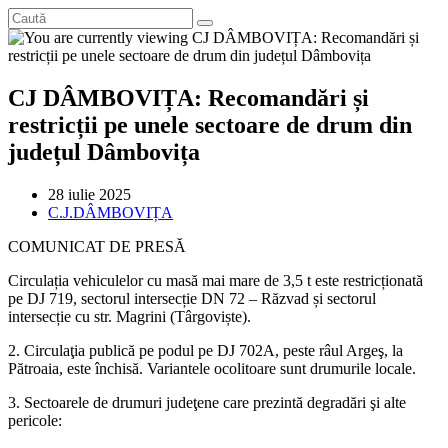
CJ DÂMBOVIȚA: Recomandări și
restricții pe unele sectoare de drum din
județul Dâmbovița
Post
28 iulie 2025
published:
Post
C.J.DÂMBOVIȚA
category:
COMUNICAT DE PRESĂ
Circulația vehiculelor cu masă mai mare de 3,5 t este restricționată
pe DJ 719, sectorul intersecție DN 72 – Răzvad și sectorul
intersecție cu str. Magrini (Târgoviște).
2. Circulaţia publică pe podul pe DJ 702A, peste râul Argeş, la
Pătroaia, este închisă. Variantele ocolitoare sunt drumurile locale.
3. Sectoarele de drumuri judeţene care prezintă degradări şi alte
pericole: