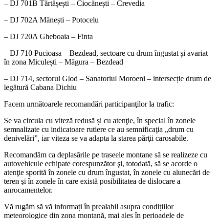
– DJ 701B Tărtășești – Ciocănești – Crevedia
– DJ 702A Mănești – Potocelu
– DJ 720A Gheboaia – Finta
– DJ 710 Pucioasa – Bezdead, sectoare cu drum îngustat și avariat
în zona Miculești – Măgura – Bezdead
– DJ 714, sectorul Glod – Sanatoriul Moroeni – intersecție drum de
legătură Cabana Dichiu
Facem următoarele recomandări participanţilor la trafic:
Se va circula cu viteză redusă și cu atenţie, în special în zonele
semnalizate cu indicatoare rutiere ce au semnificaţia „drum cu
denivelări”, iar viteza se va adapta la starea părţii carosabile.
Recomandăm ca deplasările pe traseele montane să se realizeze cu
autovehicule echipate corespunzător şi, totodată, să se acorde o
atenţie sporită în zonele cu drum îngustat, în zonele cu alunecări de
teren şi în zonele în care există posibilitatea de dislocare a
anrocamentelor.
Vă rugăm să vă informați în prealabil asupra condițiilor
meteorologice din zona montană, mai ales în perioadele de