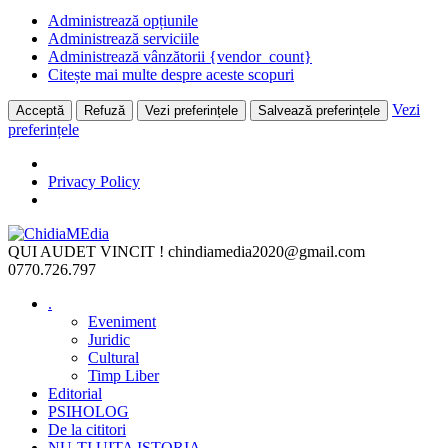
Administrează opțiunile
Administrează serviciile
Administrează vânzătorii {vendor_count}
Citește mai multe despre aceste scopuri
Vezi
Acceptă
Refuză
Vezi preferințele
Salvează preferințele
preferințele
Privacy Policy
Skip
to
QUI AUDET VINCIT !
chindiamedia2020@gmail.com
content
0770.726.797
.
Eveniment
Juridic
Cultural
Timp Liber
Editorial
PSIHOLOG
De la cititori
NU-ȚI UITA ISTORIA