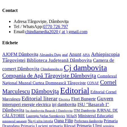
Contact
Adresa:
Târgoviște, Dâmbovița
Opens
Tel / WhatsApp:
0770 726 797
in
Opens
Email:
chindiamedia2020 ( at ) gmail.com
your
in
application
your
Etichete
application
Anunt
Arhiepiscopia
AJOFM Dâmbovița
Alesandru Duțu
anaf
APIA
Târgoviștei
Biblioteca Județeană Dâmbovița
Camera de
Cj dambovita
comerț Dâmbovița
Chindiamedia.ro
Compania de Apă Târgoviște Dâmbovița
Complexul
Cornel
Național Muzeal Curtea Domnească Târgoviște
CONAF
Editorial
Dâmbovița
Marculescu
Editorial Cornel
Editorial literar
Guvern
Flori Bungete
Marculescu
Electrica
ISU "Basarab I"
intreruperi energie electrica
ipj dambovita
Dâmbovița
JURNAL DE
ITM Dambovita
Isu dambovita Basarab I Dambovita
Ministerul Educației
CĂLĂTORIE
MApN
Laurențiu Ștefan Szemkovics
Oana Filip
Primaria
Nu-ți uita istoria
ministerul sanatatii
Prefectura dambovita
Primaria Ulmi
Primaria Lucieni
primaria Răzvad
Dragodana
primăria