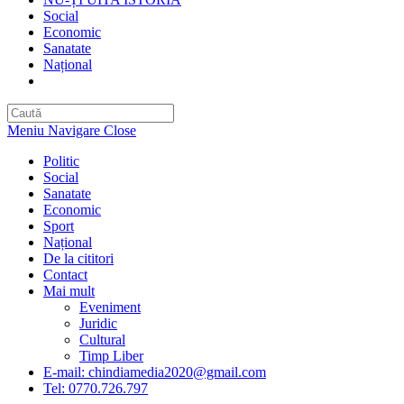
Social
Economic
Sanatate
Național
Toggle
website
search
Meniu Navigare
Close
Politic
Social
Sanatate
Economic
Sport
Național
De la cititori
Contact
Mai mult
Eveniment
Juridic
Cultural
Timp Liber
E-mail: chindiamedia2020@gmail.com
Tel: 0770.726.797