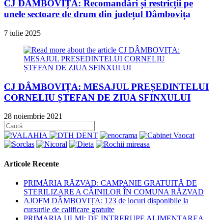
CJ DÂMBOVIȚA: Recomandări și restricții pe
unele sectoare de drum din județul Dâmbovița
7 iulie 2025
CJ DÂMBOVIȚA: MESAJUL PREȘEDINTELUI
CORNELIU ȘTEFAN DE ZIUA SFINXULUI
28 noiembrie 2021
Articole Recente
PRIMĂRIA RĂZVAD: CAMPANIE GRATUITĂ DE
STERILIZARE A CÂINILOR ÎN COMUNA RĂZVAD
AJOFM DÂMBOVIȚA: 123 de locuri disponibile la
cursurile de calificare gratuite
PRIMARIA ULMI: DE INTRERUPE ALIMENTAREA