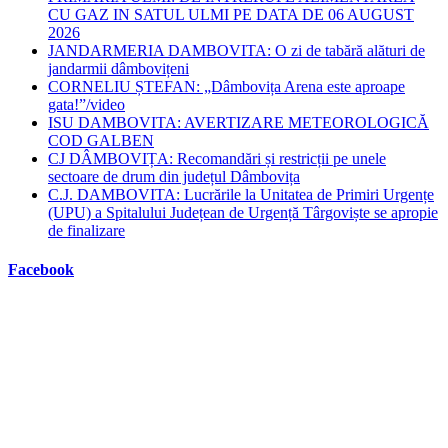
CU GAZ IN SATUL ULMI PE DATA DE 06 AUGUST
2026
JANDARMERIA DAMBOVITA: O zi de tabără alături de
jandarmii dâmbovițeni
CORNELIU ȘTEFAN: „Dâmbovița Arena este aproape
gata!”/video
ISU DAMBOVITA: AVERTIZARE METEOROLOGICĂ
COD GALBEN
CJ DÂMBOVIȚA: Recomandări și restricții pe unele
sectoare de drum din județul Dâmbovița
C.J. DAMBOVITA: Lucrările la Unitatea de Primiri Urgențe
(UPU) a Spitalului Județean de Urgență Târgoviște se apropie
de finalizare
Facebook