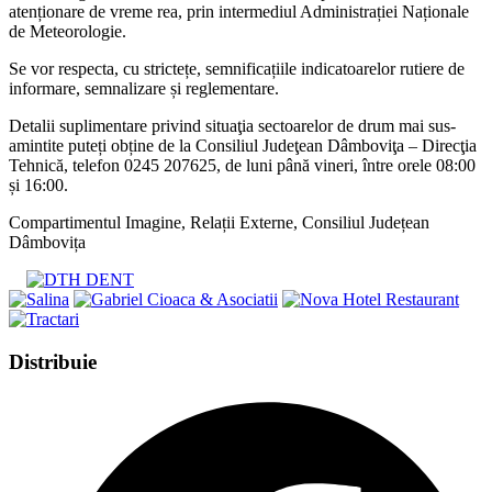
atenționare de vreme rea, prin intermediul Administrației Naționale
de Meteorologie.
Se vor respecta, cu strictețe, semnificațiile indicatoarelor rutiere de
informare, semnalizare și reglementare.
Detalii suplimentare privind situaţia sectoarelor de drum mai sus-
amintite puteți obține de la Consiliul Judeţean Dâmboviţa – Direcţia
Tehnică, telefon 0245 207625, de luni până vineri, între orele 08:00
și 16:00.
Compartimentul Imagine, Relații Externe, Consiliul Județean
Dâmbovița
Share
Distribuie
this
Opens
content
in
a
new
window