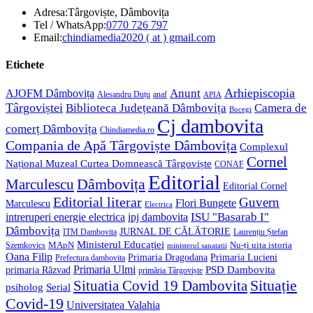
Adresa:
Târgoviște, Dâmbovița
Opens
Tel / WhatsApp:
0770 726 797
in
Opens
Email:
chindiamedia2020 ( at ) gmail.com
your
in
application
your
Etichete
application
Anunt
Arhiepiscopia
AJOFM Dâmbovița
Alesandru Duțu
anaf
APIA
Târgoviștei
Biblioteca Județeană Dâmbovița
Camera de
Bucegi
Cj dambovita
comerț Dâmbovița
Chindiamedia.ro
Compania de Apă Târgoviște Dâmbovița
Complexul
Cornel
Național Muzeal Curtea Domnească Târgoviște
CONAF
Editorial
Dâmbovița
Marculescu
Editorial Cornel
Editorial literar
Guvern
Flori Bungete
Marculescu
Electrica
ISU "Basarab I"
intreruperi energie electrica
ipj dambovita
Dâmbovița
JURNAL DE CĂLĂTORIE
Laurențiu Ștefan
ITM Dambovita
Ministerul Educației
MApN
Szemkovics
Nu-ți uita istoria
ministerul sanatatii
Oana Filip
Primaria Lucieni
Primaria Dragodana
Prefectura dambovita
Primaria Ulmi
primaria Răzvad
PSD Dambovita
primăria Târgoviște
Situație
Situatia Covid 19 Dambovita
psiholog
Serial
Covid-19
Universitatea Valahia