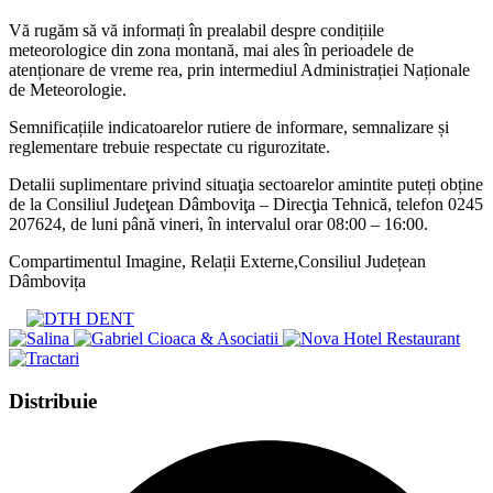
Vă rugăm să vă informați în prealabil despre condițiile
meteorologice din zona montană, mai ales în perioadele de
atenționare de vreme rea, prin intermediul Administrației Naționale
de Meteorologie.
Semnificațiile indicatoarelor rutiere de informare, semnalizare și
reglementare trebuie respectate cu rigurozitate.
Detalii suplimentare privind situaţia sectoarelor amintite puteți obține
de la Consiliul Judeţean Dâmboviţa – Direcţia Tehnică, telefon 0245
207624, de luni până vineri, în intervalul orar 08:00 – 16:00.
Compartimentul Imagine, Relații Externe,Consiliul Județean
Dâmbovița
Share
Distribuie
this
Opens
content
in
a