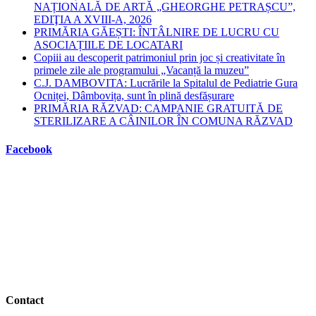
NAȚIONALĂ DE ARTĂ „GHEORGHE PETRAȘCU”,
EDIŢIA A XVIII-A, 2026
PRIMĂRIA GĂEȘTI: ÎNTÂLNIRE DE LUCRU CU
ASOCIAȚIILE DE LOCATARI
Copiii au descoperit patrimoniul prin joc și creativitate în
primele zile ale programului „Vacanță la muzeu”
C.J. DAMBOVITA: Lucrările la Spitalul de Pediatrie Gura
Ocniței, Dâmbovița, sunt în plină desfășurare
PRIMĂRIA RĂZVAD: CAMPANIE GRATUITĂ DE
STERILIZARE A CÂINILOR ÎN COMUNA RĂZVAD
Facebook
Contact