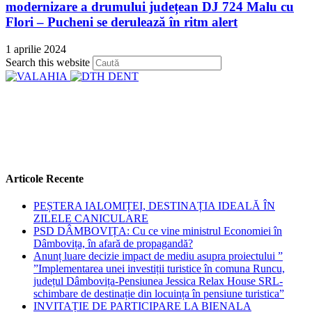
modernizare a drumului județean DJ 724 Malu cu
Flori – Pucheni se derulează în ritm alert
1 aprilie 2024
Press
Search this website
Escape
to
close
the
search
panel.
Articole Recente
PEȘTERA IALOMIȚEI, DESTINAȚIA IDEALĂ ÎN
ZILELE CANICULARE
PSD DÂMBOVIȚA: Cu ce vine ministrul Economiei în
Dâmbovița, în afară de propagandă?
Anunț luare decizie impact de mediu asupra proiectului ”
”Implementarea unei investiții turistice în comuna Runcu,
județul Dâmbovița-Pensiunea Jessica Relax House SRL-
schimbare de destinație din locuința în pensiune turistica”
INVITAȚIE DE PARTICIPARE LA BIENALA