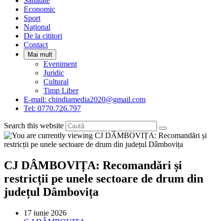
Sanatate
panel.
Economic
Sport
Național
De la cititori
Contact
Mai mult
Eveniment
Juridic
Cultural
Timp Liber
E-mail: chindiamedia2020@gmail.com
Tel: 0770.726.797
Search this website
CJ DÂMBOVIȚA: Recomandări și
restricții pe unele sectoare de drum din
județul Dâmbovița
Post
17 iunie 2026