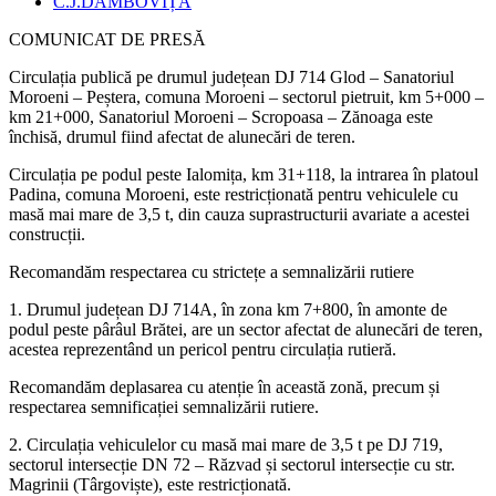
published:
Post
C.J.DÂMBOVIȚA
category:
COMUNICAT DE PRESĂ
Circulația publică pe drumul județean DJ 714 Glod – Sanatoriul
Moroeni – Peștera, comuna Moroeni – sectorul pietruit, km 5+000 –
km 21+000, Sanatoriul Moroeni – Scropoasa – Zănoaga este
închisă, drumul fiind afectat de alunecări de teren.
Circulația pe podul peste Ialomița, km 31+118, la intrarea în platoul
Padina, comuna Moroeni, este restricționată pentru vehiculele cu
masă mai mare de 3,5 t, din cauza suprastructurii avariate a acestei
construcții.
Recomandăm respectarea cu strictețe a semnalizării rutiere
1. Drumul județean DJ 714A, în zona km 7+800, în amonte de
podul peste pârâul Brătei, are un sector afectat de alunecări de teren,
acestea reprezentând un pericol pentru circulația rutieră.
Recomandăm deplasarea cu atenție în această zonă, precum și
respectarea semnificației semnalizării rutiere.
2. Circulația vehiculelor cu masă mai mare de 3,5 t pe DJ 719,
sectorul intersecție DN 72 – Răzvad și sectorul intersecție cu str.
Magrinii (Târgoviște), este restricționată.