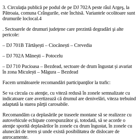
3. Circulaţia publică pe podul de pe DJ 702A peste râul Argeş, la
Pătroaia, comuna Crângurile, este închisă. Variantele ocolitoare sunt
drumurile loclocal.4
. Sectoarele de drumuri judeţene care prezintă degradări şi alte
pericole:
– DJ 701B Tărtășești – Ciocănești – Crevedia
– DJ 702A Mănești – Potocelu
– DJ 710 Pucioasa – Bezdead, sectoare de drum îngustat și avariat
în zona Miculești – Măgura – Bezdead
Facem următoarele recomandări participanţilor la trafic:
Se va circula cu atenţie, cu viteză redusă în zonele semnalizate cu
indicatoare care avertizează că drumul are denivelări, viteza trebuind
adaptată la starea părţii carosabile.
Recomandăm ca deplasările pe traseele montane să se realizeze cu
autovehicule echipate corespunzător şi, totodată, să se acorde o
atenţie sporită deplasărilor în zonele cu drum îngustat, în zonele cu
alunecări de teren şi unde există posibilitatea de dislocare de
anrocamente.