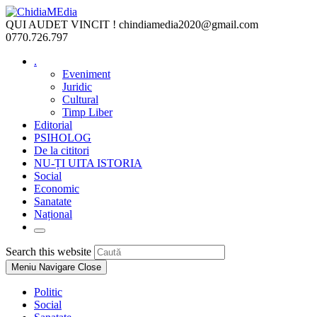
Skip
to
QUI AUDET VINCIT !
chindiamedia2020@gmail.com
content
0770.726.797
.
Eveniment
Juridic
Cultural
Timp Liber
Editorial
PSIHOLOG
De la cititori
NU-ȚI UITA ISTORIA
Social
Economic
Sanatate
Național
Toggle
website
Press
Search this website
search
Escape
Meniu Navigare
Close
to
close
Politic
the
Social
search