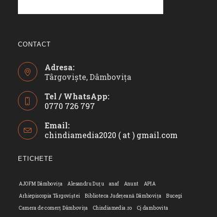
CONTACT
Adresa:
Târgoviște, Dâmbovița
Tel / WhatsApp:
0770 726 797
Opens
Email:
in
chindiamedia2020 ( at ) gmail.com
Opens
your
in
application
your
ETICHETE
applicatio
AJOFM Dâmbovița
Alesandru Duțu
anaf
Anunt
APIA
Arhiepiscopia Târgoviștei
Biblioteca Județeană Dâmbovița
Bucegi
Camera de comerț Dâmbovița
Chindiamedia.ro
Cj dambovita