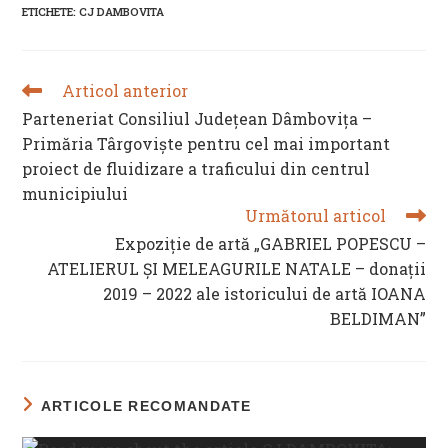
ETICHETE
:
CJ DAMBOVITA
window
window
window
window
Articol anterior
READ
MORE
Parteneriat Consiliul Județean Dâmbovița –
ARTICLES
Primăria Târgoviște pentru cel mai important
proiect de fluidizare a traficului din centrul
municipiului
Următorul articol
Expoziție de artă „GABRIEL POPESCU –
ATELIERUL ȘI MELEAGURILE NATALE – donații
2019 – 2022 ale istoricului de artă IOANA
BELDIMAN”
ARTICOLE RECOMANDATE