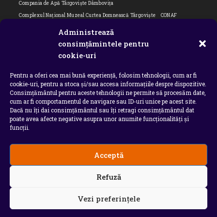
Compania de Apă Târgoviște Dâmbovița
Complexul Național Muzeal Curtea Domnească Târgoviște
CONAF
Cornel Marculescu
Dâmbovița
Editorial
Editorial Cornel Marculescu
Administrează
Editorial literar
Electrica
Flori Bungete
Guvern
consimțămintele pentru
intreruperi energie electrica
ipj dambovita
ISU "Basarab I" Dâmbovița
cookie-uri
ITM Dambovita
JURNAL DE CĂLĂTORIE
Laurențiu Ștefan Szemkovics
Pentru a oferi cea mai bună experiență, folosim tehnologii, cum ar fi
MApN
Ministerul Educației
ministerul sanatatii
Nu-ți uita istoria
cookie-uri, pentru a stoca și/sau accesa informațiile despre dispozitive.
Oana Filip
Prefectura dambovita
Primaria Dragodana
Primaria Lucieni
Consimțământul pentru aceste tehnologii ne permite să procesăm date,
primaria Răzvad
Primaria Ulmi
primăria Târgoviște
PSD Dambovita
cum ar fi comportamentul de navigare sau ID-uri unice pe acest site.
Dacă nu îți dai consimțământul sau îți retragi consimțământul dat
psiholog
Serial
Situatia Covid 19 Dambovita
Situație Covid-19
poate avea afecte negative asupra unor anumite funcționalități și
Universitatea Valahia
funcții.
Acceptă
Copyright 2026 - Chindia Media
Refuză
Utilizatorii pot descarca si tipari continut de pe acest
site doar pentru uzul personal sau necomercial. Sunt
INTERZISE copierea, reproducerea, recompilarea,
Vezi preferințele
decompilarea, distribuirea, publicarea, afisarea,
modificarea, crearea de produse sau servicii complete
derivate, precum si orice modalitate de exploatare a