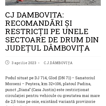
CJ DAMBOVITA:
RECOMANDĂRI ȘI
RESTRICȚII PE UNELE
SECTOARE DE DRUM DIN
JUDEȚUL DÂMBOVIȚA
Post
Post
3 aprilie 2023
C.J.DÂMBOVIȚA
published:
category:
Podul situat pe DJ 714, Glod (DN 71) – Sanatoriul
Moroeni – Peștera, km 32+106, platoul Padina,
punct ,,Diana’’ (Casa Justin) este restricționat
circulației pentru vehicule cu greutatea mai mare
de 2,5 tone pe osie, existând variantă provizorie