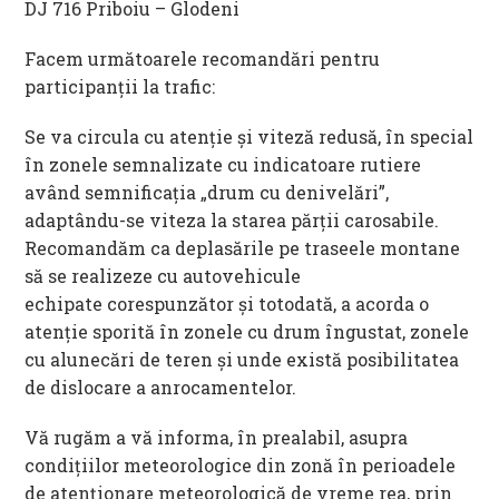
DJ 716 Priboiu – Glodeni
Facem următoarele recomandări pentru
participanţii la trafic:
Se va circula cu atenţie şi viteză redusă, în special
în zonele semnalizate cu indicatoare rutiere
având semnificaţia „drum cu denivelări”,
adaptându-se viteza la starea părţii carosabile.
Recomandăm ca deplasările pe traseele montane
să se realizeze cu autovehicule
echipate corespunzător şi totodată, a acorda o
atenţie sporită în zonele cu drum îngustat, zonele
cu alunecări de teren şi unde există posibilitatea
de dislocare a anrocamentelor.
Vă rugăm a vă informa, în prealabil, asupra
condițiilor meteorologice din zonă în perioadele
de atenționare meteorologică de vreme rea, prin