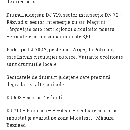
de circulație.
Drumul județean DJ 719, sector intersecție DN 72 –
Răzvad și sector intersecție cu str. Magrini –
Târgoviște este restricționat circulației pentru
vehiculele cu masă mai mare de 3,5t.
Podul pe DJ 702A, peste râul Argeş, la Pătroaia,
este închis circulaţiei publice. Variante ocolitoare
sunt drumurile locale.
Sectoarele de drumuri judeţene care prezintă
degradări şi alte pericole:
DJ 503 – sector Fierbinți
DJ 710 – Pucioasa – Bezdead – sectoare cu drum
îngustat și avariat pe zona Miculești –Măgura –
Bezdead