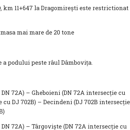
 km 11+647 la Dragomirești este restrictionat
u masa mai mare de 20 tone
e a podului peste râul Dâmbovița.
u DN 72A) – Gheboieni (DN 72A intersecție cu
e cu DJ 702B) – Decindeni (DJ 702B intersecție
B)
u DN 72A) – Târgoviște (DN 72A intersecție cu