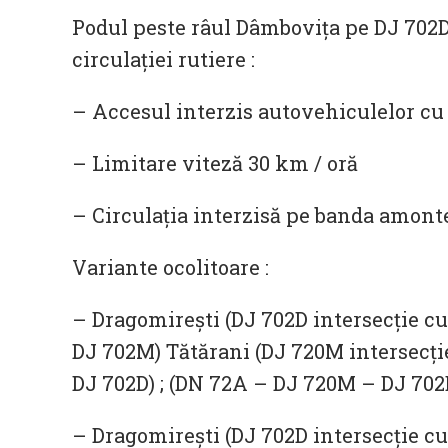
Podul peste râul Dâmbovița pe DJ 702D,
circulației rutiere :
– Accesul interzis autovehiculelor c
– Limitare viteză 30 km / oră
– Circulația interzisă pe banda amont
Variante ocolitoare :
– Dragomirești (DJ 702D intersecție c
DJ 702M) Tătărani (DJ 720M intersecți
DJ 702D) ; (DN 72A – DJ 720M – DJ 702
– Dragomirești (DJ 702D intersecție c