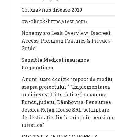
Coronavirus disease 2019
cw-check-https://test.com/
Nohemyoro Leak Overview: Discreet
Access, Premium Features & Privacy
Guide
Sensible Medical insurance
Preparations
Anunț luare decizie impact de mediu
asupra proiectului ” ”Implementarea
unei investiții turistice în comuna
Runcu, județul Dâmbovița-Pensiunea
Jessica Relax House SRL-schimbare
de destinație din locuința în pensiune
turistica”
INVITAȚIE DE PARTICIPARE LA