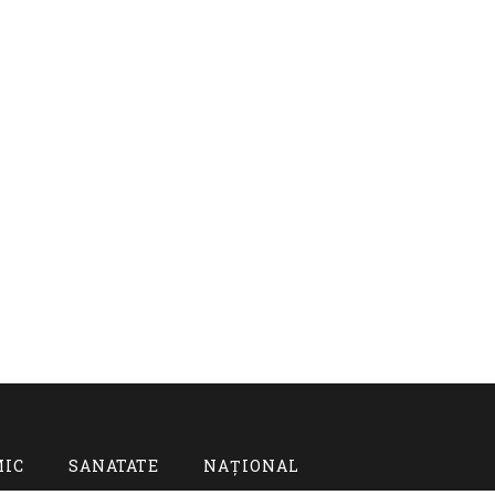
MIC
SANATATE
NAȚIONAL
TOGGLE