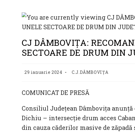
CJ DÂMBOVIȚA: RECOMAND
SECTOARE DE DRUM DIN 
Post
Post
29 ianuarie 2024
C.J.DÂMBOVIȚA
published:
category:
COMUNICAT DE PRESĂ
Consiliul Județean Dâmbovița anunță c
Dichiu – intersecție drum acces Cabana
din cauza căderilor masive de zăpadă ș