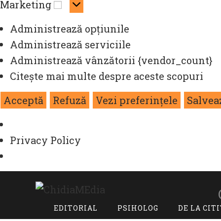
Marketing
Marketing
Administrează opțiunile
Administrează serviciile
Administrează vânzătorii {vendor_count}
Citește mai multe despre aceste scopuri
Acceptă
Refuză
Vezi preferințele
Salvea
Privacy Policy
Skip
to
content
EDITORIAL
PSIHOLOG
DE LA CIT