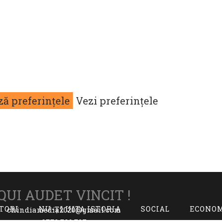
ză preferințele
Vezi preferințele
QUI AUDET VINCIT !
ITORI
NU-ȚI UITA ISTORIA
SOCIAL
ECONO
chindiamedia2020@gmail.com
0770.726.797