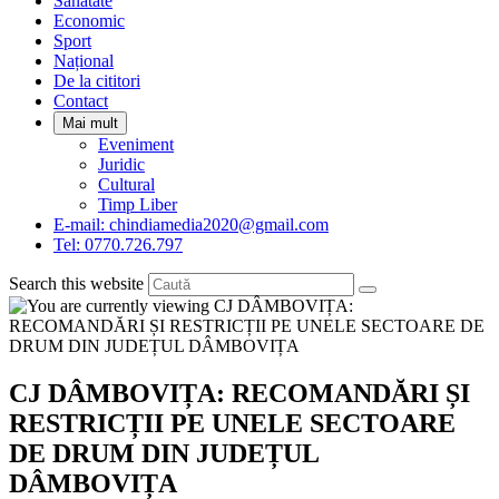
Sanatate
panel.
Economic
Sport
Național
De la cititori
Contact
Mai mult
Eveniment
Juridic
Cultural
Timp Liber
E-mail: chindiamedia2020@gmail.com
Tel: 0770.726.797
Search this website
CJ DÂMBOVIȚA: RECOMANDĂRI ȘI
RESTRICȚII PE UNELE SECTOARE
DE DRUM DIN JUDEȚUL
DÂMBOVIȚA