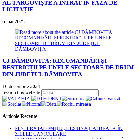
AL TÂRGOVIȘTE A INTRAT ÎN FAZA DE
LICITAȚIE
6 mai 2025
CJ DÂMBOVIȚA: RECOMANDĂRI ȘI
RESTRICȚII PE UNELE SECTOARE DE DRUM
DIN JUDEȚUL DÂMBOVIȚA
16 decembrie 2024
Press
Search this website
Escape
to
close
the
Articole Recente
search
panel.
PEȘTERA IALOMIȚEI, DESTINAȚIA IDEALĂ ÎN
ZILELE CANICULARE