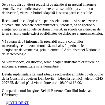
Se va circula cu viteză redusă și cu atenţie şi în special în zonele
semnalizate cu indicatoare rutiere ce au semnificaţia „drum cu
denivelări”, viteza trebuind adaptată la starea părţii carosabile.
Recomandăm ca deplasările pe traseele montane să se realizeze cu
autovehicule echipate corespunzător şi, totodată, să se acorde o
atenţie sporită în zonele cu drum îngustat, în zonele cu alunecări de
teren şi acolo unde există posibilitatea de dislocare a anrocamentelor.
Vă rugăm să vă informați în prealabil asupra condițiilor
meteorologice din zona montană, mai ales în perioadele de
atenționare de vreme rea, prin intermediul Administrației Naționale
de Meteorologie.
Se vor respecta, cu strictețe, semnificațiile indicatoarelor rutiere de
informare, semnalizare și reglementare.
Detalii suplimentare privind situaţia sectoarelor amintite puteți obține
de la Consiliul Judeţean Dâmboviţa – Direcţia Tehnică, telefon 0245
207625, de luni până vineri, între orele 08:00 și 16:00.
Compartimentul Imagine, Relații Externe, Consiliul Județean
Dâmbovița