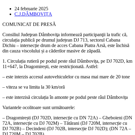
Post
24 februarie 2025
published:
Post
C.J.DÂMBOVIȚA
category:
COMUNICAT DE PRESĂ
Consiliul Judeţean Dâmboviţa informează participanţii la trafic că,
circulația publică pe drumul județean DJ 713, sectorul Cabana
Dichiu – intersecție drum de acces Cabana Piatra Arsă, este închisă
din cauza viscolului și a căderilor masive de zăpadă.
1. Circulația rutieră pe podul peste râul Dâmbovița, pe DJ 702D, km
11+647, la Dragomirești, este restricționată. Astfel:
– este interzis accesul autovehiculelor cu masa mai mare de 20 tone
– viteza se va limita la 30 km/oră
– este interzisă circulația în amonte pe podul peste râul Dâmbovița
Variantele ocolitoare sunt următoarele:
– Dragomirești (DJ 702D, intersecție cu DN 72A) – Gheboieni (DN
72A, intersecție cu DJ 702M) – Tătărani (DJ 720M, intersecție cu
DJ 702B) – Decindeni (DJ 702B, intersecție DJ 702D); (DN 72A –
DJ 720M – DJ 702B)