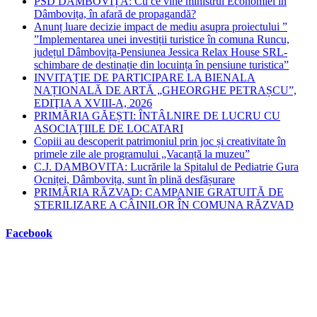
PSD DÂMBOVIȚA: Cu ce vine ministrul Economiei în
Dâmbovița, în afară de propagandă?
Anunț luare decizie impact de mediu asupra proiectului ”
”Implementarea unei investiții turistice în comuna Runcu,
județul Dâmbovița-Pensiunea Jessica Relax House SRL-
schimbare de destinație din locuința în pensiune turistica”
INVITAȚIE DE PARTICIPARE LA BIENALA
NAȚIONALĂ DE ARTĂ „GHEORGHE PETRAȘCU”,
EDIŢIA A XVIII-A, 2026
PRIMĂRIA GĂEȘTI: ÎNTÂLNIRE DE LUCRU CU
ASOCIAȚIILE DE LOCATARI
Copiii au descoperit patrimoniul prin joc și creativitate în
primele zile ale programului „Vacanță la muzeu”
C.J. DAMBOVITA: Lucrările la Spitalul de Pediatrie Gura
Ocniței, Dâmbovița, sunt în plină desfășurare
PRIMĂRIA RĂZVAD: CAMPANIE GRATUITĂ DE
STERILIZARE A CÂINILOR ÎN COMUNA RĂZVAD
Facebook