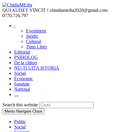
Skip
to
QUI AUDET VINCIT !
chindiamedia2020@gmail.com
content
0770.726.797
.
Eveniment
Juridic
Cultural
Timp Liber
Editorial
PSIHOLOG
De la cititori
NU-ȚI UITA ISTORIA
Social
Economic
Sanatate
Național
Toggle
website
Press
Search this website
search
Escape
Meniu Navigare
Close
to
close
Politic
the
Social
search