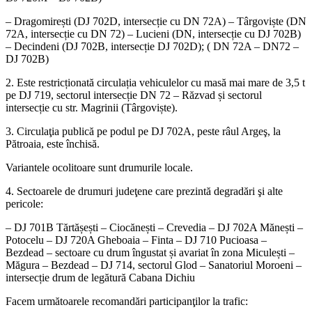
– Dragomirești (DJ 702D, intersecție cu DN 72A) – Târgoviște (DN
72A, intersecție cu DN 72) – Lucieni (DN, intersecție cu DJ 702B)
– Decindeni (DJ 702B, intersecție DJ 702D); ( DN 72A – DN72 –
DJ 702B)
2. Este restricționată circulația vehiculelor cu masă mai mare de 3,5 t
pe DJ 719, sectorul intersecție DN 72 – Răzvad și sectorul
intersecție cu str. Magrinii (Târgoviște).
3. Circulaţia publică pe podul pe DJ 702A, peste râul Argeş, la
Pătroaia, este închisă.
Variantele ocolitoare sunt drumurile locale.
4. Sectoarele de drumuri judeţene care prezintă degradări şi alte
pericole:
– DJ 701B Tărtășești – Ciocănești – Crevedia – DJ 702A Mănești –
Potocelu – DJ 720A Gheboaia – Finta – DJ 710 Pucioasa –
Bezdead – sectoare cu drum îngustat și avariat în zona Miculești –
Măgura – Bezdead – DJ 714, sectorul Glod – Sanatoriul Moroeni –
intersecție drum de legătură Cabana Dichiu
Facem următoarele recomandări participanţilor la trafic: