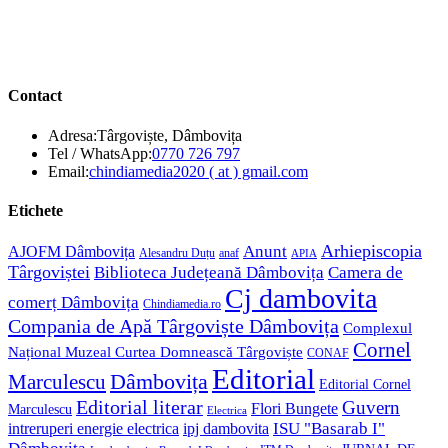
Contact
Adresa:
Târgoviște, Dâmbovița
Opens
Tel / WhatsApp:
0770 726 797
in
Opens
Email:
chindiamedia2020 ( at ) gmail.com
your
in
application
your
Etichete
application
Anunt
Arhiepiscopia
AJOFM Dâmbovița
Alesandru Duțu
anaf
APIA
Târgoviștei
Biblioteca Județeană Dâmbovița
Camera de
Cj dambovita
comerț Dâmbovița
Chindiamedia.ro
Compania de Apă Târgoviște Dâmbovița
Complexul
Cornel
Național Muzeal Curtea Domnească Târgoviște
CONAF
Editorial
Dâmbovița
Marculescu
Editorial Cornel
Editorial literar
Guvern
Flori Bungete
Marculescu
Electrica
ISU "Basarab I"
intreruperi energie electrica
ipj dambovita