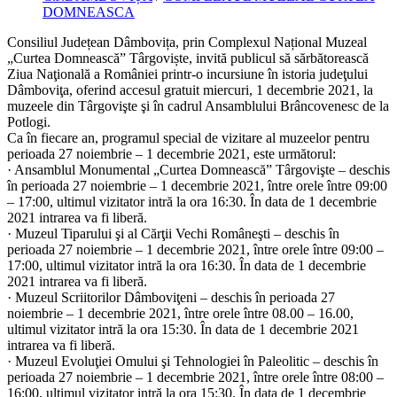
category:
DOMNEASCA
Consiliul Județean Dâmbovița, prin Complexul Național Muzeal
„Curtea Domnească” Târgoviște, invită publicul să sărbătorească
Ziua Naţională a României printr-o incursiune în istoria judeţului
Dâmboviţa, oferind accesul gratuit miercuri, 1 decembrie 2021, la
muzeele din Târgovişte şi în cadrul Ansamblului Brâncovenesc de la
Potlogi.
Ca în fiecare an, programul special de vizitare al muzeelor pentru
perioada 27 noiembrie – 1 decembrie 2021, este următorul:
· Ansamblul Monumental „Curtea Domnească” Târgovişte – deschis
în perioada 27 noiembrie – 1 decembrie 2021, între orele între 09:00
– 17:00, ultimul vizitator intră la ora 16:30. În data de 1 decembrie
2021 intrarea va fi liberă.
· Muzeul Tiparului şi al Cărţii Vechi Româneşti – deschis în
perioada 27 noiembrie – 1 decembrie 2021, între orele între 09:00 –
17:00, ultimul vizitator intră la ora 16:30. În data de 1 decembrie
2021 intrarea va fi liberă.
· Muzeul Scriitorilor Dâmboviţeni – deschis în perioada 27
noiembrie – 1 decembrie 2021, între orele între 08.00 – 16.00,
ultimul vizitator intră la ora 15:30. În data de 1 decembrie 2021
intrarea va fi liberă.
· Muzeul Evoluţiei Omului şi Tehnologiei în Paleolitic – deschis în
perioada 27 noiembrie – 1 decembrie 2021, între orele între 08:00 –
16:00, ultimul vizitator intră la ora 15:30. În data de 1 decembrie