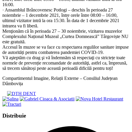
16:00.
· Ansamblul Brâncovenesc Potlogi – deschis în perioada 27
noiembrie – 1 decembrie 2021, între orele între 08:00 – 16:00,
ultimul vizitator intră la ora 15:30. În data de 1 decembrie 2021
intrarea va fi liberă.
Menţionăm că în perioada 27 – 30 noiembrie, vizitarea muzeelor
Complexului Național Muzeal „Curtea Domnească” Târgoviște NU
este gratuită.
Accesul în muzee se va face cu respectarea regulilor sanitare impuse
de autorități pentru combaterea pandemiei COVID-19.
Vă aşteptăm cu drag şi vă îndemnăm să respectaţi cu strictețe toate
normele de prevenție recomandate de autorităţi, astfel ca, împreună,
să trecem sănătoși peste această perioadă dificilă pentru toți!
Compartimentul Imagine, Relații Externe – Consiliul Județean
Dâmbovița
Share
Distribuie
this
Opens
content
in