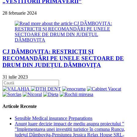
„VESTITORII PRIMĂVERII”
28 februarie 2024
CJ DÂMBOVIȚA: RESTRICȚII ȘI
RECOMANDĂRI PE UNELE SECTOARE DE
DRUM DIN JUDEȚUL DÂMBOVIȚA
31 iulie 2023
Articole Recente
Sensible Medical insurance Preparations
Anunț luare decizie impact de mediu asupra proiectului ”
”Implementarea unei investiții turistice în comuna Runcu,
județul Dâmbovița-Pensiunea Jessica Relax House SRL-