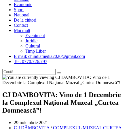
Economic
Sport
Național
De la cititori
Contact
Mai mult
Eveniment
Juridic
Cultural
Timp Liber
E-mail: chindiamedia2020@gmail.com
Tel: 0770.726.797
CJ DAMBOVITA: Vino de 1 Decembrie
la Complexul Naţional Muzeal „Curtea
Domnească”!
Post
29 noiembrie 2021
published:
Post
C.J.DÂMBOVIȚA
/
COMPLEXUL MUZEAL CURTEA