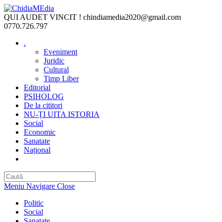
Skip
to
QUI AUDET VINCIT !
chindiamedia2020@gmail.com
content
0770.726.797
.
Eveniment
Juridic
Cultural
Timp Liber
Editorial
PSIHOLOG
De la cititori
NU-ȚI UITA ISTORIA
Social
Economic
Sanatate
Național
Toggle
website
search
Meniu Navigare
Close
Politic
Social
Sanatate