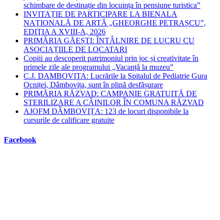
schimbare de destinație din locuința în pensiune turistica”
INVITAȚIE DE PARTICIPARE LA BIENALA
NAȚIONALĂ DE ARTĂ „GHEORGHE PETRAȘCU”,
EDIŢIA A XVIII-A, 2026
PRIMĂRIA GĂEȘTI: ÎNTÂLNIRE DE LUCRU CU
ASOCIAȚIILE DE LOCATARI
Copiii au descoperit patrimoniul prin joc și creativitate în
primele zile ale programului „Vacanță la muzeu”
C.J. DAMBOVITA: Lucrările la Spitalul de Pediatrie Gura
Ocniței, Dâmbovița, sunt în plină desfășurare
PRIMĂRIA RĂZVAD: CAMPANIE GRATUITĂ DE
STERILIZARE A CÂINILOR ÎN COMUNA RĂZVAD
AJOFM DÂMBOVIȚA: 123 de locuri disponibile la
cursurile de calificare gratuite
Facebook