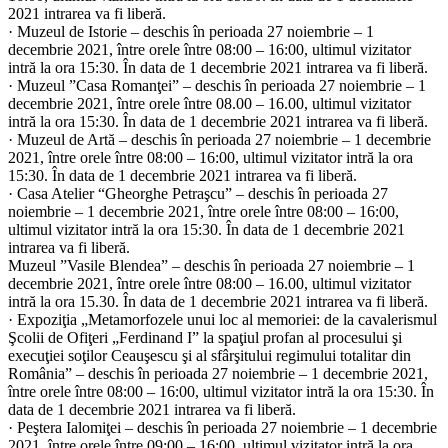
2021 intrarea va fi liberă.
· Muzeul de Istorie – deschis în perioada 27 noiembrie – 1
decembrie 2021, între orele între 08:00 – 16:00, ultimul vizitator
intră la ora 15:30. În data de 1 decembrie 2021 intrarea va fi liberă.
· Muzeul ”Casa Romanţei” – deschis în perioada 27 noiembrie – 1
decembrie 2021, între orele între 08.00 – 16.00, ultimul vizitator
intră la ora 15:30. În data de 1 decembrie 2021 intrarea va fi liberă.
· Muzeul de Artă – deschis în perioada 27 noiembrie – 1 decembrie
2021, între orele între 08:00 – 16:00, ultimul vizitator intră la ora
15:30. În data de 1 decembrie 2021 intrarea va fi liberă.
· Casa Atelier “Gheorghe Petraşcu” – deschis în perioada 27
noiembrie – 1 decembrie 2021, între orele între 08:00 – 16:00,
ultimul vizitator intră la ora 15:30. În data de 1 decembrie 2021
intrarea va fi liberă.
Muzeul ”Vasile Blendea” – deschis în perioada 27 noiembrie – 1
decembrie 2021, între orele între 08:00 – 16.00, ultimul vizitator
intră la ora 15.30. În data de 1 decembrie 2021 intrarea va fi liberă.
· Expoziţia „Metamorfozele unui loc al memoriei: de la cavalerismul
Şcolii de Ofiţeri „Ferdinand I” la spaţiul profan al procesului şi
execuţiei soţilor Ceauşescu şi al sfârşitului regimului totalitar din
România” – deschis în perioada 27 noiembrie – 1 decembrie 2021,
între orele între 08:00 – 16:00, ultimul vizitator intră la ora 15:30. În
data de 1 decembrie 2021 intrarea va fi liberă.
· Peştera Ialomiţei – deschis în perioada 27 noiembrie – 1 decembrie
2021, între orele între 09:00 – 16:00, ultimul vizitator intră la ora