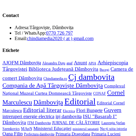
Contact
Adresa:
Târgoviște, Dâmbovița
Opens
Tel / WhatsApp:
0770 726 797
in
Opens
Email:
chindiamedia2020 ( at ) gmail.com
your
in
application
your
Etichete
application
Anunt
Arhiepiscopia
AJOFM Dâmbovița
Alesandru Duțu
anaf
APIA
Târgoviștei
Biblioteca Județeană Dâmbovița
Camera de
Bucegi
Cj dambovita
comerț Dâmbovița
Chindiamedia.ro
Compania de Apă Târgoviște Dâmbovița
Complexul
Cornel
Național Muzeal Curtea Domnească Târgoviște
CONAF
Editorial
Dâmbovița
Marculescu
Editorial Cornel
Editorial literar
Guvern
Flori Bungete
Marculescu
Electrica
ISU "Basarab I"
intreruperi energie electrica
ipj dambovita
Dâmbovița
JURNAL DE CĂLĂTORIE
Laurențiu Ștefan
ITM Dambovita
Ministerul Educației
MApN
Szemkovics
Nu-ți uita istoria
ministerul sanatatii
Oana Filip
Primaria Lucieni
Primaria Dragodana
Prefectura dambovita