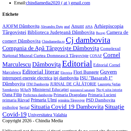
in
Opens
Email:
chindiamedia2020 ( at ) gmail.com
your
in
application
your
Etichete
application
Anunt
Arhiepiscopia
AJOFM Dâmbovița
Alesandru Duțu
anaf
APIA
Târgoviștei
Biblioteca Județeană Dâmbovița
Camera de
Bucegi
Cj dambovita
comerț Dâmbovița
Chindiamedia.ro
Compania de Apă Târgoviște Dâmbovița
Complexul
Cornel
Național Muzeal Curtea Domnească Târgoviște
CONAF
Editorial
Dâmbovița
Marculescu
Editorial Cornel
Editorial literar
Guvern
Flori Bungete
Marculescu
Electrica
ISU "Basarab I"
intreruperi energie electrica
ipj dambovita
Dâmbovița
JURNAL DE CĂLĂTORIE
Laurențiu Ștefan
ITM Dambovita
Ministerul Educației
MApN
Szemkovics
Nu-ți uita istoria
ministerul sanatatii
Oana Filip
Primaria Lucieni
Primaria Dragodana
Prefectura dambovita
Primaria Ulmi
primaria Răzvad
PSD Dambovita
primăria Târgoviște
Situație
Situatia Covid 19 Dambovita
psiholog
Serial
Covid-19
Universitatea Valahia
Copyright 2026 - Chindia Media