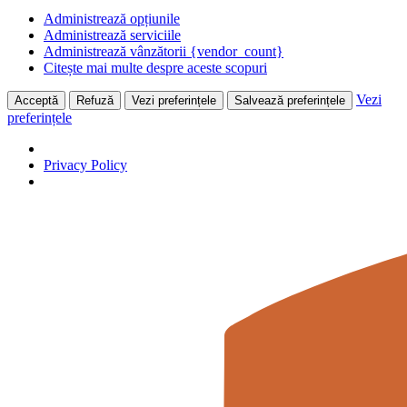
Administrează opțiunile
Administrează serviciile
Administrează vânzătorii {vendor_count}
Citește mai multe despre aceste scopuri
Vezi
Acceptă
Refuză
Vezi preferințele
Salvează preferințele
preferințele
Privacy Policy
Skip
to
content