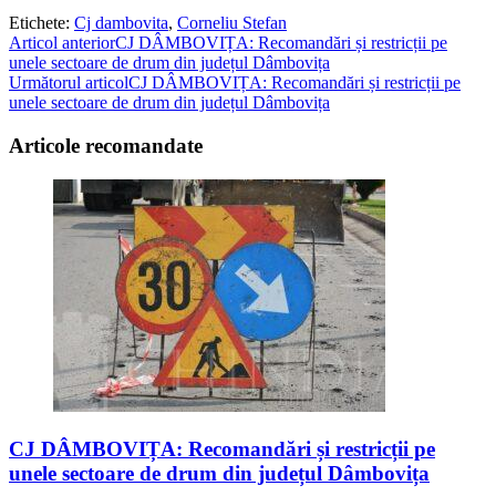
Etichete
:
Cj dambovita
,
Corneliu Stefan
Read
Articol anterior
CJ DÂMBOVIȚA: Recomandări și restricții pe
unele sectoare de drum din județul Dâmbovița
more
Următorul articol
CJ DÂMBOVIȚA: Recomandări și restricții pe
articles
unele sectoare de drum din județul Dâmbovița
Articole recomandate
CJ DÂMBOVIȚA: Recomandări și restricții pe
unele sectoare de drum din județul Dâmbovița