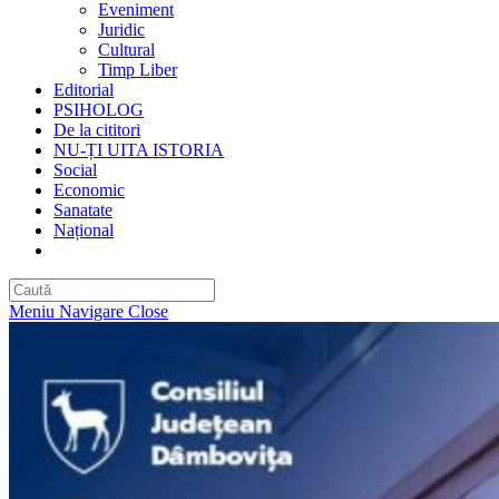
Eveniment
Juridic
Cultural
Timp Liber
Editorial
PSIHOLOG
De la cititori
NU-ȚI UITA ISTORIA
Social
Economic
Sanatate
Național
Toggle
website
search
Meniu Navigare
Close