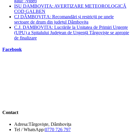
gata!”/video
ISU DAMBOVITA: AVERTIZARE METEOROLOGICĂ
COD GALBEN
CJ DÂMBOVIȚA: Recomandări și restricții pe unele
sectoare de drum din județul Dâmbovița
C.J. DAMBOVITA: Lucrările la Unitatea de Primiri Urgențe
(UPU) a Spitalului Județean de Urgență Târgoviște se apropie
de finalizare
Facebook
Contact
Adresa:
Târgoviște, Dâmbovița
Opens
Tel / WhatsApp:
0770 726 797