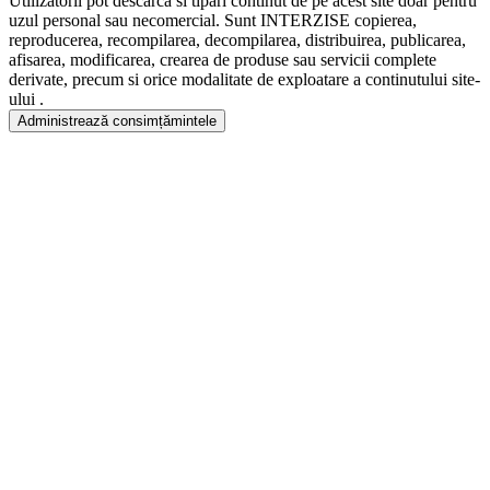
Utilizatorii pot descarca si tipari continut de pe acest site doar pentru
uzul personal sau necomercial. Sunt INTERZISE copierea,
reproducerea, recompilarea, decompilarea, distribuirea, publicarea,
afisarea, modificarea, crearea de produse sau servicii complete
derivate, precum si orice modalitate de exploatare a continutului site-
ului .
Administrează consimțămintele