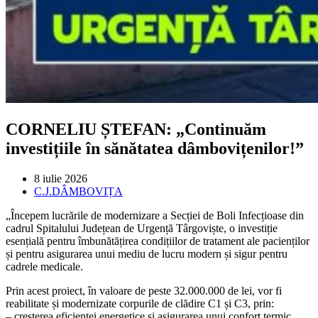
CORNELIU ȘTEFAN: „Continuăm
investițiile în sănătatea dâmbovițenilor!”
Post
8 iulie 2026
published:
Post
C.J.DÂMBOVIȚA
category:
„Începem lucrările de modernizare a Secției de Boli Infecțioase din
cadrul Spitalului Județean de Urgență Târgoviște, o investiție
esențială pentru îmbunătățirea condițiilor de tratament ale pacienților
și pentru asigurarea unui mediu de lucru modern și sigur pentru
cadrele medicale.
Prin acest proiect, în valoare de peste 32.000.000 de lei, vor fi
reabilitate și modernizate corpurile de clădire C1 și C3, prin:
– creșterea eficienței energetice și asigurarea unui confort termic