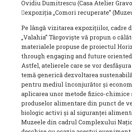
Ovidiu Dumitrescu (Casa Atelier Gravo
expoziția „Comori recuperate” (Muzeu
Pe lângă vizitarea expozițiilor, cadre 
„Valahia” Târgoviște vă propun o călăto
materialele propuse de proiectul Hor
through engaging and future oriented 
Astfel, atelierele care se vor desfășur
temă generică dezvoltarea sustenabilă,
pentru mediul înconjurător și economi
aplicarea unor metode fizico-chimice ș
produselor alimentare din punct de ve
biologic activi și al siguranței aliment
Muzeele din cadrul Complexului Naţio
deschise cu ocazia acestui eveniment 