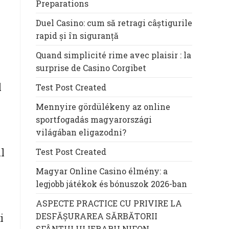
Preparations
Duel Casino: cum să retragi câștigurile
rapid și în siguranță
Quand simplicité rime avec plaisir : la
surprise de Casino Corgibet
l
Test Post Created
Mennyire gördülékeny az online
sportfogadás magyarországi
világában eligazodni?
l
Test Post Created
Magyar Online Casino élmény: a
legjobb játékok és bónuszok 2026-ban
ASPECTE PRACTICE CU PRIVIRE LA
DESFĂȘURAREA SĂRBĂTORII
i
SFÂNTULUI IERARH NIFON,