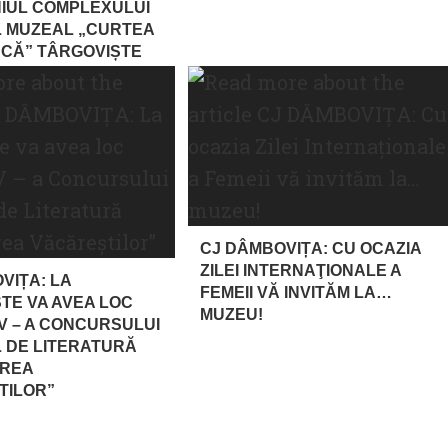
IUL COMPLEXULUI
 MUZEAL „CURTEA
CĂ” TÂRGOVIȘTE
CJ DÂMBOVIȚA: CU OCAZIA
ZILEI INTERNAŢIONALE A
VIȚA: LA
FEMEII VĂ INVITĂM LA…
TE VA AVEA LOC
MUZEU!
LV – A CONCURSULUI
 DE LITERATURĂ
IREA
TILOR”