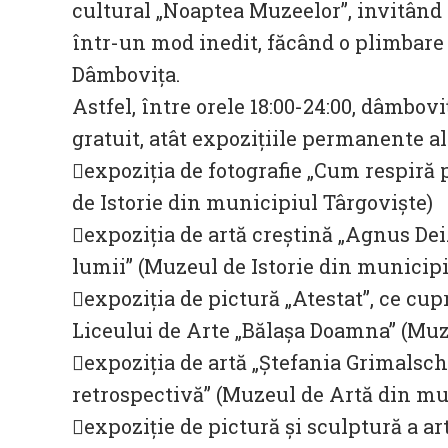
cultural „Noaptea Muzeelor”, invitând
într-un mod inedit, făcând o plimbare 
Dâmboviţa.
Astfel, între orele 18:00-24:00, dâmboviţ
gratuit, atât expoziţiile permanente al
expoziția de fotografie „Cum respiră
de Istorie din municipiul Târgoviște)
expoziția de artă creștină „Agnus Dei
lumii” (Muzeul de Istorie din municipi
expoziția de pictură „Atestat”, ce cupr
Liceului de Arte „Bălașa Doamna” (Muz
expoziția de artă „Ștefania Grimalsch
retrospectivă” (Muzeul de Artă din mu
expoziție de pictură și sculptură a ar