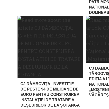
PATRIMON
NAȚIONAL
DOMNEAS
CJ DÂMBO
TÂRGOVIȘ
EDIȚIA A 
CJ DÂMBOVIȚA: INVESTIȚIE
NAŢIONAL
DE PESTE 94 DE MILIOANE DE
„MOŞTEN
EURO PENTRU CONSTRUIREA
VĂCĂREŞ
INSTALAȚIEI DE TRATARE A
DEȘEURILOR DE LA ȘOTÂNGA