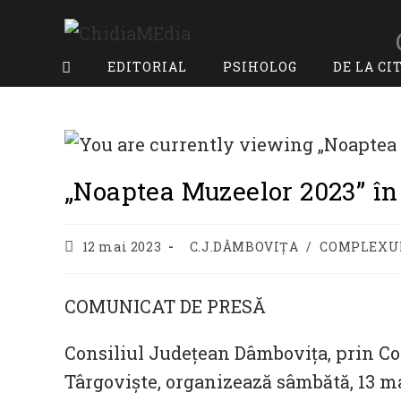
Skip
to
content
EDITORIAL
PSIHOLOG
DE LA CI
„Noaptea Muzeelor 2023” în
Post
Post
12 mai 2023
C.J.DÂMBOVIȚA
/
COMPLEXU
published:
category:
COMUNICAT DE PRESĂ
Consiliul Județean Dâmbovița, prin 
Târgoviște, organizează sâmbătă, 13 ma