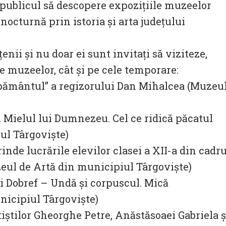
 publicul să descopere expozițiile muzeelor
nocturnă prin istoria și arta judeţului
enii și nu doar ei sunt invitați să viziteze,
e muzeelor, cât şi pe cele temporare:
 pământul” a regizorului Dan Mihalcea (Muzeu
. Mielul lui Dumnezeu. Cel ce ridică păcatul
ul Târgoviște)
inde lucrările elevilor clasei a XII-a din cadru
eul de Artă din municipiul Târgoviște)
i Dobref – Undă și corpuscul. Mică
nicipiul Târgoviște)
tiștilor Gheorghe Petre, Anăstăsoaei Gabriela ș