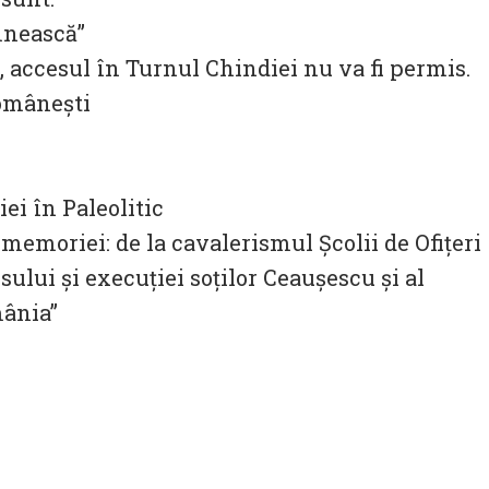
mnească”
 accesul în Turnul Chindiei nu va fi permis.
Românești
ei în Paleolitic
memoriei: de la cavalerismul Şcolii de Ofiţeri
sului şi execuţiei soţilor Ceauşescu şi al
mânia”