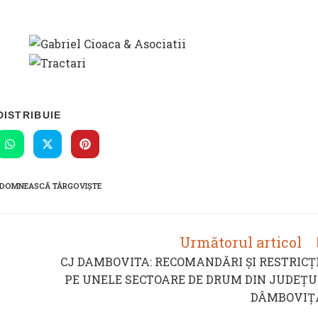
SHARE
DISTRIBUIE
THIS
CONTENT
s
Opens
Opens
Opens
in
in
in
a
a
a
new
new
new
 DOMNEASCĂ TÂRGOVIȘTE
ow
window
window
window
Următorul articol
CJ DAMBOVITA: RECOMANDĂRI ȘI RESTRICȚI
PE UNELE SECTOARE DE DRUM DIN JUDEȚU
DÂMBOVIȚ