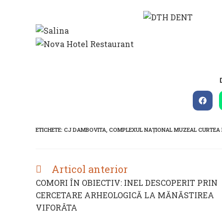
Open
in
a
new
ETICHETE
:
CJ DAMBOVITA
,
COMPLEXUL NAȚIONAL MUZEAL CURTEA
wind
Articol anterior
READ
MORE
COMORI ÎN OBIECTIV: INEL DESCOPERIT PRIN
ARTICLES
CERCETARE ARHEOLOGICĂ LA MĂNĂSTIREA
VIFORÂTA