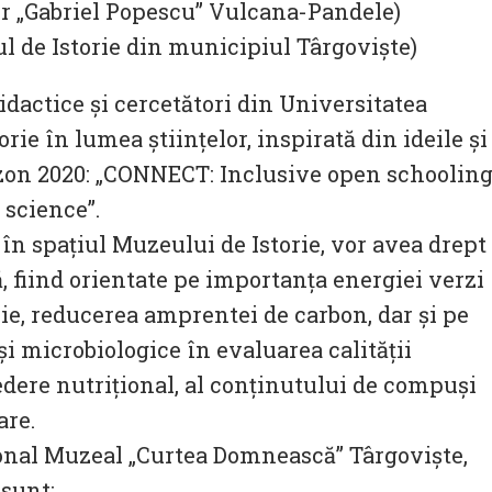
r „Gabriel Popescu” Vulcana-Pandele)
l de Istorie din municipiul Târgoviște)
didactice și cercetători din Universitatea
rie în lumea științelor, inspirată din ideile și
izon 2020: „CONNECT: Inclusive open schoolin
science”.
a în spațiul Muzeului de Istorie, vor avea drept
 fiind orientate pe importanța energiei verzi
e, reducerea amprentei de carbon, dar și pe
i microbiologice în evaluarea calității
dere nutrițional, al conținutului de compuși
are.
nal Muzeal „Curtea Domnească” Târgovişte,
sunt: