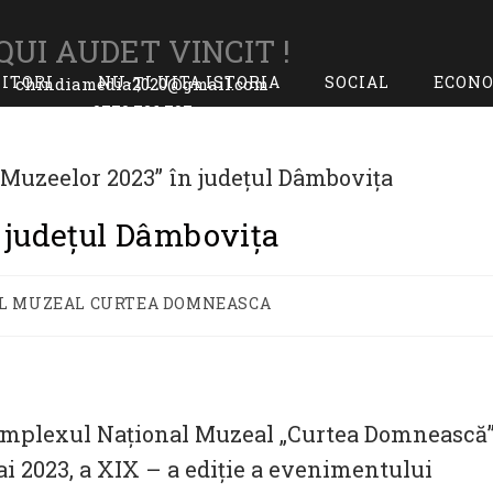
QUI AUDET VINCIT !
TITORI
NU-ȚI UITA ISTORIA
SOCIAL
ECON
chindiamedia2020@gmail.com
0770.726.797
 judeţul Dâmboviţa
L MUZEAL CURTEA DOMNEASCA
Complexul Național Muzeal „Curtea Domnească
i 2023, a XIX – a ediţie a evenimentului