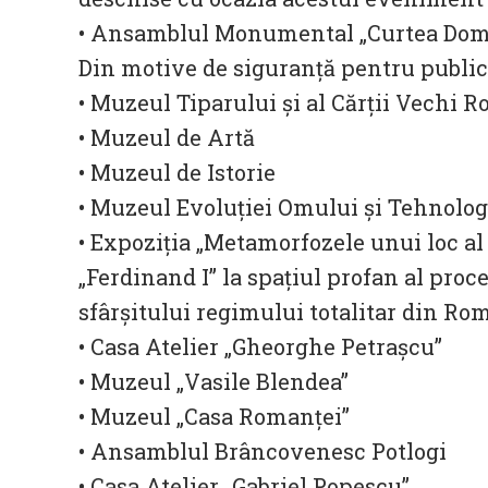
• Ansamblul Monumental „Curtea Do
Din motive de siguranță pentru public,
• Muzeul Tiparului şi al Cărţii Vechi 
• Muzeul de Artă
• Muzeul de Istorie
• Muzeul Evoluției Omului şi Tehnologi
• Expoziţia „Metamorfozele unui loc al 
„Ferdinand I” la spaţiul profan al proce
sfârşitului regimului totalitar din Ro
• Casa Atelier „Gheorghe Petraşcu”
• Muzeul „Vasile Blendea”
• Muzeul „Casa Romanţei”
• Ansamblul Brâncovenesc Potlogi
• Casa Atelier „Gabriel Popescu”