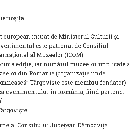
ietroşiţa
european iniţiat de Ministerul Culturii şi
Evenimentul este patronat de Consiliul
ernațional al Muzeelor (ICOM).
prima ediție, iar numărul muzeelor implicate 
uzeelor din România (organizaţie unde
omnească” Târgoviște este membru fondator)
a evenimentului în România, fiind partener
l.
Târgoviște
rne al Consiliului Județean Dâmbovița